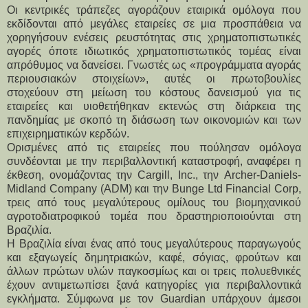
Οι κεντρικές τράπεζες αγοράζουν εταιρικά ομόλογα που
εκδίδονται από μεγάλες εταιρείες σε μια προσπάθεια να
χορηγήσουν ενέσεις ρευστότητας στις χρηματοπιστωτικές
αγορές όποτε ιδιωτικός χρηματοπιστωτικός τομέας είναι
απρόθυμος να δανείσει. Γνωστές ως «προγράμματα αγοράς
περιουσιακών στοιχείων», αυτές οι πρωτοβουλίες
στοχεύουν στη μείωση του κόστους δανεισμού για τις
εταιρείες και υιοθετήθηκαν εκτενώς στη διάρκεια της
πανδημίας με σκοπό τη διάσωση των οικονομιών και των
επιχειρηματικών κερδών.
Ορισμένες από τις εταιρείες που πούλησαν ομόλογα
συνδέονται με την περιβαλλοντική καταστροφή, αναφέρει η
έκθεση, ονομάζοντας την Cargill, Inc., την Archer-Daniels-
Midland Company (ADM) και την Bunge Ltd Financial Corp,
τρεις από τους μεγαλύτερους ομίλους του βιομηχανικού
αγροτοδιατροφικού τομέα που δραστηριοποιούνται στη
Βραζιλία.
Η Βραζιλία είναι ένας από τους μεγαλύτερους παραγωγούς
και εξαγωγείς δημητριακών, καφέ, σόγιας, φρούτων και
άλλων πρώτων υλών παγκοσμίως και οι τρεις πολυεθνικές
έχουν αντιμετωπίσει ξανά κατηγορίες για περιβαλλοντικά
εγκλήματα. Σύμφωνα με τον Guardian υπάρχουν άμεσοι