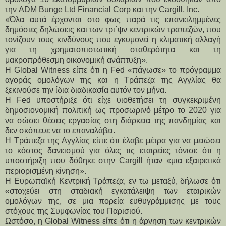
την ADM Bunge Ltd Financial Corp και την Cargill, Inc.
«Όλα αυτά έρχονται στο φως παρά τις επανειλημμένες
δημόσιες δηλώσεις και των τρι΄ψν κεντρικών τραπεζών, που
τονίζουν τους κινδύνους που εγκυμονεί η κλιματική αλλαγή
για τη χρηματοπιστωτική σταθερότητα και τη
μακροπρόθεσμη οικονομική ανάπτυξη».
Η Global Witness είπε ότι η Fed «πάγωσε» το πρόγραμμα
αγοράς ομολόγων της και η Τράπεζα της Αγγλίας θα
ξεκινούσε την ίδια διαδικασία αυτόν τον μήνα.
Η Fed υποστήριξε ότι είχε υιοθετήσει τη συγκεκριμένη
δημοσιονομική πολιτική ως προσωρινό μέτρο το 2020 για
να σώσει θέσεις εργασίας στη διάρκεια της πανδημίας και
δεν σκόπευε να το επαναλάβει.
Η Τράπεζα της Αγγλίας είπε ότι έλαβε μέτρα για να μειώσει
το κόστος δανεισμού για όλες τις εταιρείες τόνισε ότι η
υποστήριξη που δόθηκε στην Cargill ήταν «μια εξαιρετικά
περιορισμένη κίνηση».
Η Ευρωπαϊκή Κεντρική Τράπεζα, εν τω μεταξύ, δήλωσε ότι
«στοχεύει στη σταδιακή εγκατάλειψη των εταιρικών
ομολόγων της, σε μια πορεία ευθυγράμμισης με τους
στόχους της Συμφωνίας του Παρισιού.
Ωστόσο, η Global Witness είπε ότι η άρνηση των κεντρικών