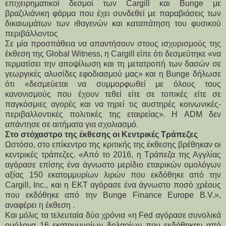
επιχειρηματικοί δεσμοί των Cargill και Bunge με
βραζιλιάνικη φάρμα που έχει συνδεθεί με παραβιάσεις των
δικαιωμάτων των ιθαγενών και καταπάτηση του φυσικού
περιβάλλοντος
Σε μία προσπάθεια να απαντήσουν στους ισχυρισμούς της
έκθεση της Global Witness, η Cargill είπε ότι δεσμεύτηκε «να
τερματίσει την αποψίλωση και τη μετατροπή των δασών σε
γεωργικές αλυσίδες εφοδιασμού μας» και η Bunge δήλωσε
ότι «δεσμεύεται να συμμορφωθεί με όλους τους
κανονισμούς που έχουν τεθεί είτε σε τοπικές είτε σε
παγκόσμιες αγορές και να τηρεί τις αυστηρές κοινωνικές-
περιβαλλοντικές πολιτικές της εταιρείας». Η ADM δεν
απάντησε σε αιτήματα για σχολιασμό.
Στο στόχαστρο της έκθεσης οι Κεντρικές Τράπεζες
Ωστόσο, στο επίκεντρο της κριτικής της έκθεσης βρέθηκαν οι
κεντρικές τράπεζες. «Από το 2016, η Τράπεζα της Αγγλίας
αγόρασε επίσης ένα άγνωστο μερίδιο εταιρικών ομολόγων
αξίας 150 εκατομμυρίων λιρών που εκδόθηκε από την
Cargill, Inc., και η ΕΚΤ αγόρασε ένα άγνωστο ποσό χρέους
που εκδόθηκε από την Bunge Finance Europe B.V.»,
αναφέρει η έκθεση .
Και μόλις τα τελευταία δύο χρόνια «η Fed αγόρασε συνολικά
ομόλογα 16 εκατομμυρίων δολαρίων που εκδόθηκαν από