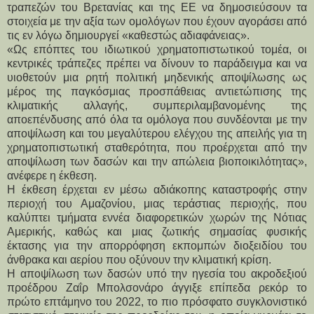
τραπεζών του Βρετανίας και της ΕΕ να δημοσιεύσουν τα
στοιχεία με την αξία των ομολόγων που έχουν αγοράσει από
τις εν λόγω δημιουργεί «καθεστώς αδιαφάνειας».
«Ως επόπτες του ιδιωτικού χρηματοπιστωτικού τομέα, οι
κεντρικές τράπεζες πρέπει να δίνουν το παράδειγμα και να
υιοθετούν μια ρητή πολιτική μηδενικής αποψίλωσης ως
μέρος της παγκόσμιας προσπάθειας αντιετώπισης της
κλιματικής αλλαγής, συμπεριλαμβανομένης της
αποεπένδυσης από όλα τα ομόλογα που συνδέονται με την
αποψίλωση και του μεγαλύτερου ελέγχου της απειλής για τη
χρηματοπιστωτική σταθερότητα, που προέρχεται από την
αποψίλωση των δασών και την απώλεια βιοποικιλότητας»,
ανέφερε η έκθεση.
Η έκθεση έρχεται εν μέσω αδιάκοπης καταστροφής στην
περιοχή του Αμαζονίου, μιας τεράστιας περιοχής, που
καλύπτει τμήματα εννέα διαφορετικών χωρών της Νότιας
Αμερικής, καθώς και μιας ζωτικής σημασίας φυσικής
έκτασης για την απορρόφηση εκπομπών διοξειδίου του
άνθρακα και αερίου που οξύνουν την κλιματική κρίση.
Η αποψίλωση των δασών υπό την ηγεσία του ακροδεξιού
προέδρου Ζαΐρ Μπολσονάρο άγγιξε επίπεδα ρεκόρ το
πρώτο επτάμηνο του 2022, το πιο πρόσφατο συγκλονιστικό