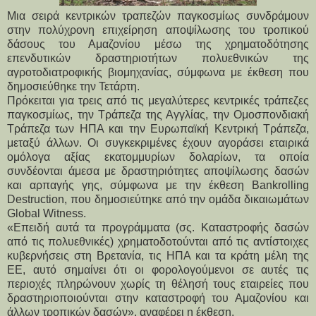
Μια σειρά κεντρικών τραπεζών παγκοσμίως συνδράμουν
στην πολύχρονη επιχείρηση αποψίλωσης του τροπικού
δάσους του Αμαζονίου μέσω της χρηματοδότησης
επενδυτικών δραστηριοτήτων πολυεθνικών της
αγροτοδιατροφικής βιομηχανίας, σύμφωνα με έκθεση που
δημοσιεύθηκε την Τετάρτη.
Πρόκειται για τρεις από τις μεγαλύτερες κεντρικές τράπεζες
παγκοσμίως, την Τράπεζα της Αγγλίας, την Ομοσπονδιακή
Τράπεζα των ΗΠΑ και την Ευρωπαϊκή Κεντρική Τράπεζα,
μεταξύ άλλων. Οι συγκεκριμένες έχουν αγοράσει εταιρικά
ομόλογα αξίας εκατομμυρίων δολαρίων, τα οποία
συνδέονται άμεσα με δραστηριότητες αποψίλωσης δασών
και αρπαγής γης, σύμφωνα με την έκθεση Bankrolling
Destruction, που δημοσιεύτηκε από την ομάδα δικαιωμάτων
Global Witness.
«Επειδή αυτά τα προγράμματα (σς. Καταστροφής δασών
από τις πολυεθνικές) χρηματοδοτούνται από τις αντίστοιχες
κυβερνήσεις στη Βρετανία, τις ΗΠΑ και τα κράτη μέλη της
ΕΕ, αυτό σημαίνει ότι οι φορολογούμενοι σε αυτές τις
περιοχές πληρώνουν χωρίς τη θέλησή τους εταιρείες που
δραστηριοποιούνται στην καταστροφή του Αμαζονίου και
άλλων τροπικών δασών», αναφέρει η έκθεση.