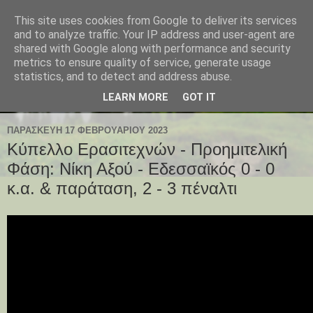
This site uses cookies from Google to deliver its services
and to analyze traffic. Your IP address and user-agent are
shared with Google along with performance and security
metrics to ensure quality of service, generate usage
statistics, and to detect and address abuse.
LEARN MORE
GOT IT
ΠΑΡΑΣΚΕΥΉ 17 ΦΕΒΡΟΥΑΡΊΟΥ 2023
Κύπελλο Ερασιτεχνών - Προημιτελική
Φάση: Νίκη Αξού - Εδεσσαϊκός 0 - 0
κ.α. & παράταση, 2 - 3 πέναλτι