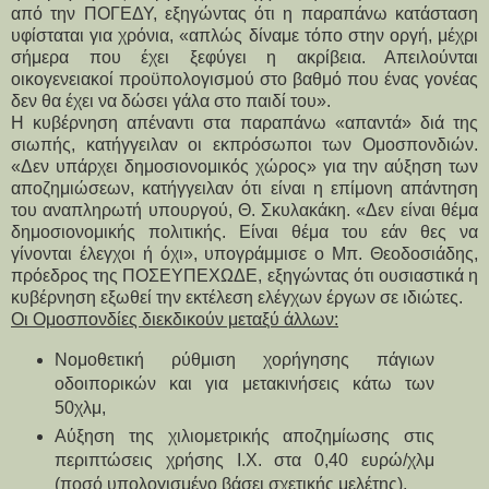
από την ΠΟΓΕΔΥ, εξηγώντας ότι η παραπάνω κατάσταση
υφίσταται για χρόνια, «απλώς δίναμε τόπο στην οργή, μέχρι
σήμερα που έχει ξεφύγει η ακρίβεια. Απειλούνται
οικογενειακοί προϋπολογισμού στο βαθμό που ένας γονέας
δεν θα έχει να δώσει γάλα στο παιδί του».
Η κυβέρνηση απέναντι στα παραπάνω «απαντά» διά της
σιωπής, κατήγγειλαν οι εκπρόσωποι των Ομοσπονδιών.
«Δεν υπάρχει δημοσιονομικός χώρος» για την αύξηση των
αποζημιώσεων, κατήγγειλαν ότι είναι η επίμονη απάντηση
του αναπληρωτή υπουργού, Θ. Σκυλακάκη. «Δεν είναι θέμα
δημοσιονομικής πολιτικής. Είναι θέμα του εάν θες να
γίνονται έλεγχοι ή όχι», υπογράμμισε ο Μπ. Θεοδοσιάδης,
πρόεδρος της ΠΟΣΕΥΠΕΧΩΔΕ, εξηγώντας ότι ουσιαστικά η
κυβέρνηση εξωθεί την εκτέλεση ελέγχων έργων σε ιδιώτες.
Οι Ομοσπονδίες διεκδικούν μεταξύ άλλων:
Νομοθετική ρύθμιση χορήγησης πάγιων
οδοιπορικών και για μετακινήσεις κάτω των
50χλμ,
Αύξηση της χιλιομετρικής αποζημίωσης στις
περιπτώσεις χρήσης Ι.Χ. στα 0,40 ευρώ/χλμ
(ποσό υπολογισμένο βάσει σχετικής μελέτης),