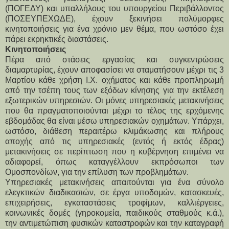
(ΠΟΓΕΔΥ) και υπαλλήλους του υπουργείου Περιβάλλοντος
(ΠΟΣΕΥΠΕΧΩΔΕ), έχουν ξεκινήσει πολύμορφες
κινητοποιήσεις για ένα χρόνιο μεν θέμα, που ωστόσο έχει
πάρει εκρηκτικές διαστάσεις.
Κινητοποιήσεις
Πέρα από στάσεις εργασίας και συγκεντρώσεις
διαμαρτυρίας, έχουν αποφασίσει να σταματήσουν μέχρι τις 3
Μαρτίου κάθε χρήση Ι.Χ. οχήματος και κάθε προπληρωμή
από την τσέπη τους των εξόδων κίνησης για την εκτέλεση
εξωτερικών υπηρεσιών. Οι μόνες υπηρεσιακές μετακινήσεις
που θα πραγματοποιούνται μέχρι το τέλος της ερχόμενης
εβδομάδας θα είναι μέσω υπηρεσιακών οχημάτων. Υπάρχει,
ωστόσο, διάθεση περαιτέρω κλιμάκωσης και πλήρους
αποχής από τις υπηρεσιακές (εντός ή εκτός έδρας)
μετακινήσεις σε περίπτωση που η κυβέρνηση επιμένει να
αδιαφορεί, όπως καταγγέλλουν εκπρόσωποι των
Ομοσπονδίων, για την επίλυση των προβλημάτων.
Υπηρεσιακές μετακινήσεις απαιτούνται για ένα σύνολο
ελεγκτικών διαδικασιών, σε έργα υποδομών, κατασκευές,
επιχειρήσεις, εγκαταστάσεις τροφίμων, καλλιέργειες,
κοινωνικές δομές (γηροκομεία, παιδικούς σταθμούς κ.ά.),
την αντιμετώπιση φυσικών καταστροφών και την καταγραφή