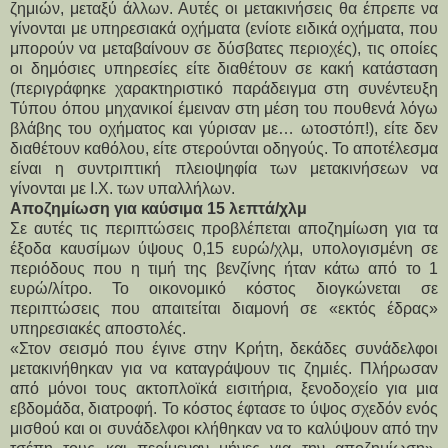
ζημιών, μεταξύ άλλων. Αυτές οι μετακινήσεις θα έπρεπε να
γίνονται με υπηρεσιακά οχήματα (ενίοτε ειδικά οχήματα, που
μπορούν να μεταβαίνουν σε δύσβατες περιοχές), τις οποίες
οι δημόσιες υπηρεσίες είτε διαθέτουν σε κακή κατάσταση
(περιγράφηκε χαρακτηριστικό παράδειγμα στη συνέντευξη
Τύπου όπου μηχανικοί έμειναν στη μέση του πουθενά λόγω
βλάβης του οχήματος και γύρισαν με… ωτοστόπ!), είτε δεν
διαθέτουν καθόλου, είτε στερούνται οδηγούς. Το αποτέλεσμα
είναι η συντριπτική πλειοψηφία των μετακινήσεων να
γίνονται με Ι.Χ. των υπαλλήλων.
Αποζημίωση για καύσιμα 15 λεπτά/χλμ
Σε αυτές τις περιπτώσεις προβλέπεται αποζημίωση για τα
έξοδα καυσίμων ύψους 0,15 ευρώ/χλμ, υπολογισμένη σε
περιόδους που η τιμή της βενζίνης ήταν κάτω από το 1
ευρώ/λίτρο. Το οικονομικό κόστος διογκώνεται σε
περιπτώσεις που απαιτείται διαμονή σε «εκτός έδρας»
υπηρεσιακές αποστολές.
«Στον σεισμό που έγινε στην Κρήτη, δεκάδες συνάδελφοι
μετακινήθηκαν για να καταγράψουν τις ζημιές. Πλήρωσαν
από μόνοι τους ακτοπλοϊκά εισιτήρια, ξενοδοχείο για μια
εβδομάδα, διατροφή. Το κόστος έφτασε το ύψος σχεδόν ενός
μισθού και οι συνάδελφοι κλήθηκαν να το καλύψουν από την