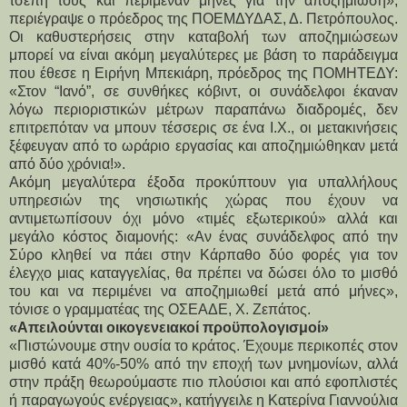
τσέπη τους και περίμεναν μήνες για την αποζημίωση»,
περιέγραψε ο πρόεδρος της ΠΟΕΜΔΥΔΑΣ, Δ. Πετρόπουλος.
Οι καθυστερήσεις στην καταβολή των αποζημιώσεων
μπορεί να είναι ακόμη μεγαλύτερες με βάση το παράδειγμα
που έθεσε η Ειρήνη Μπεκιάρη, πρόεδρος της ΠΟΜΗΤΕΔΥ:
«Στον “Ιανό”, σε συνθήκες κόβιντ, οι συνάδελφοι έκαναν
λόγω περιοριστικών μέτρων παραπάνω διαδρομές, δεν
επιτρεπόταν να μπουν τέσσερις σε ένα Ι.Χ., οι μετακινήσεις
ξέφευγαν από το ωράριο εργασίας και αποζημιώθηκαν μετά
από δύο χρόνια!».
Ακόμη μεγαλύτερα έξοδα προκύπτουν για υπαλλήλους
υπηρεσιών της νησιωτικής χώρας που έχουν να
αντιμετωπίσουν όχι μόνο «τιμές εξωτερικού» αλλά και
μεγάλο κόστος διαμονής: «Αν ένας συνάδελφος από την
Σύρο κληθεί να πάει στην Κάρπαθο δύο φορές για τον
έλεγχο μιας καταγγελίας, θα πρέπει να δώσει όλο το μισθό
του και να περιμένει να αποζημιωθεί μετά από μήνες»,
τόνισε ο γραμματέας της ΟΣΕΑΔΕ, Χ. Ζεπάτος.
«Απειλούνται οικογενειακοί προϋπολογισμοί»
«Πιστώνουμε στην ουσία το κράτος. Έχουμε περικοπές στον
μισθό κατά 40%-50% από την εποχή των μνημονίων, αλλά
στην πράξη θεωρούμαστε πιο πλούσιοι και από εφοπλιστές
ή παραγωγούς ενέργειας», κατήγγειλε η Κατερίνα Γιαννούλια