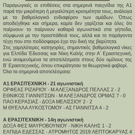
Παραγωγικές οι επιθέσεις στα σημερινά παιχνίδια της Α1
παρά την μικρότερη ή μεγαλύτερη κρισιμότητα τους, ανάλογα
με το βαθμολογικό ενδιαφέρον των ομάδων. Όπως
αποδείχθηκε και σήμερα, καμία δεν χαρίζεται και όλες ότι
παίρνουν το παίρνουν καθαρά αγωνιστικά στα γήπεδα,
σύμφωνα με την προσπάθειά τους, αλλά και το παράγοντα
τύχη που στο ποδόσφαιρο έχει την δική της βαρύτητα.
Στις χαμηλότερες κατηγορίες, σημαντικές βαθμολογικά νίκες
για Ελπίδα Έδεσσας και Νίκη Καλής στην Α' Ερασιτεχνική,
ενώ αναμενόμενα τα αποτελέσματα στους δύο ομίλους της
Β' Ερασιτεχνικής, όπου επικράτησαν τα θεωρητικά φαβορί.
Όλα τα σημερινά αποτελέσματα:
Α1 ΕΡΑΣΙΤΕΧΝΙΚΗ - 21 αγωνιστική
ΟΡΦΕΑΣ ΡΙΖΑΡΙΟΥ - Μ ΑΛΕΞΑΝΔΡΟΣ ΠΕΛΛΑΣ 2 - 2
ΕΘΝΙΚΟΣ ΓΙΑΝΝΙΤΣΩΝ - Μ ΑΛΕΞΑΝΔΡΟΣ ΟΡΜΑΣ 7 - 0
ΠΑΟ ΚΕΡΑΣΙΑΣ - ΔΟΞΑ ΜΕΛΙΣΣΙΟΥ 2 - 2
Μ ΘΥΕΛΛΑ ΛΥΚΟΣΤΟΜΟΥ - ΑΣ ΓΙΑΝΝΙΤΣΑ 4 - 2
Α ΕΡΑΣΙΤΕΧΝΙΚΗ - 14η αγωνιστική
ΔΟΞΑ ΦΕΣ ΜΑΥΡΟΒΟΥΝΙΟΥ - ΝΙΚΗ ΚΑΛΗΣ 1 - 2
ΕΛΠΙΔΑ ΕΔΕΣΣΑΣ - ΑΤΡΟΜΗΤΟΣ 2019 ΛΕΠΤΟΚΑΡΥΑΣ 4