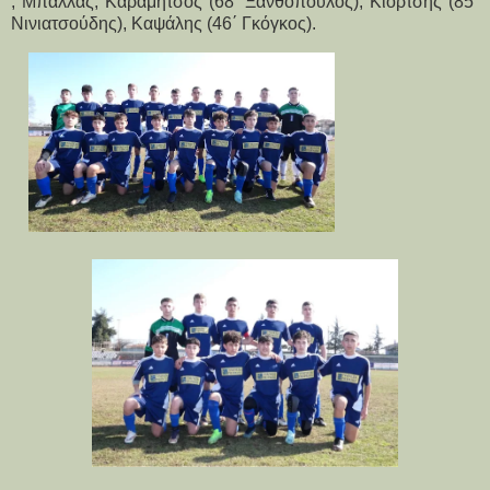
, Μπάλλας, Καραμήτσος (68΄ Ξανθόπουλος), Κιόρτσης (85΄
Νινιατσούδης), Καψάλης (46΄ Γκόγκος).