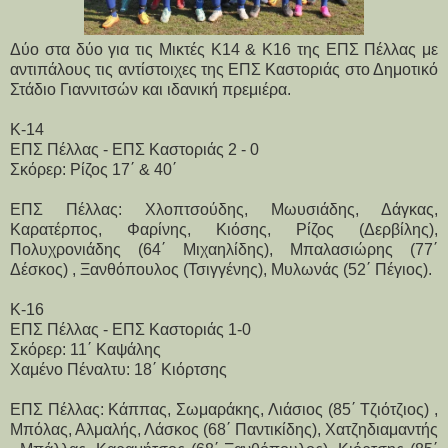
Δύο στα δύο για τις Μικτές Κ14 & Κ16 της ΕΠΣ Πέλλας με
αντιπάλους τις αντίστοιχες της ΕΠΣ Καστοριάς στο Δημοτικό
Στάδιο Γιαννιτσών και ιδανική πρεμιέρα.
Κ-14
ΕΠΣ Πέλλας - ΕΠΣ Καστοριάς 2 - 0
Σκόρερ: Ρίζος 17΄ & 40΄
ΕΠΣ Πέλλας: Χλοπτσούδης, Μωυσιάδης, Δάγκας,
Καρατέρπος, Φαρίνης, Κιόσης, Ρίζος (Δερβίλης),
Πολυχρονιάδης (64΄ Μιχαηλίδης), Μπαλασιώρης (77΄
Δέσκος) , Ξανθόπουλος (Τσιγγένης), Μυλωνάς (52΄ Πέγιος).
Κ-16
ΕΠΣ Πέλλας - ΕΠΣ Καστοριάς 1-0
Σκόρερ: 11΄ Καψάλης
Χαμένο Πέναλτυ: 18΄ Κιόρτσης
ΕΠΣ Πέλλας: Κάππας, Σωμαράκης, Λιάσιος (85΄ Τζιότζιος) ,
Μπόλας, Αλμαλής, Λάσκος (68΄ Παντικίδης), Χατζηδιαμαντής