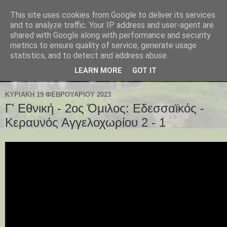
This site uses cookies from Google to deliver its services
and to analyze traffic. Your IP address and user-agent are
shared with Google along with performance and security
metrics to ensure quality of service, generate usage
statistics, and to detect and address abuse.
LEARN MORE
GOT IT
ΚΥΡΙΑΚΉ 19 ΦΕΒΡΟΥΑΡΊΟΥ 2023
Γ' Εθνική - 2ος Όμιλος: Εδεσσαϊκός -
Κεραυνός Αγγελοχωρίου 2 - 1