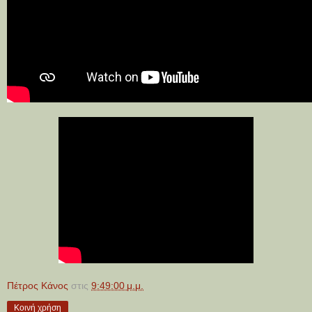
Πέτρος Κάνος
στις
9:49:00 μ.μ.
Κοινή χρήση