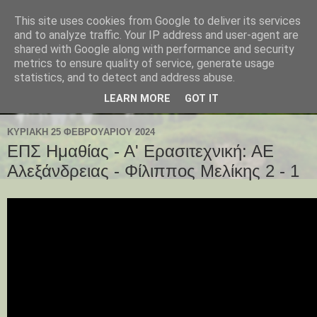
This site uses cookies from Google to deliver its services
and to analyze traffic. Your IP address and user-agent are
shared with Google along with performance and security
metrics to ensure quality of service, generate usage
statistics, and to detect and address abuse.
LEARN MORE
GOT IT
ΚΥΡΙΑΚΉ 25 ΦΕΒΡΟΥΑΡΊΟΥ 2024
ΕΠΣ Ημαθίας - Α' Ερασιτεχνική: ΑΕ
Αλεξάνδρειας - Φίλιππος Μελίκης 2 - 1