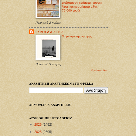
απέσπασαν χρήματα, χρυσές
λίρες και κοσμήματα αξίας
72.000 ευρώ
Πριν από 2 ημέρες
Ι Χ Ν Η Λ Α Σ Ι Ε Σ
Τα μινόρε της γραφής
Πριν από 5 ημέρες
Εμφάνιση όλων
ΑΝΑΖΗΤΗΣΗ ΑΝΑΡΤΗΣΕΩΝ ΣΤΟ @PELLA
ΔΗΜΟΦΙΛΕΙΣ ΑΝΑΡΤΗΣΕΙΣ
ΑΡΧΕΙΟΘΗΚΗ ΙΣΤΟΛΟΓΙΟΥ
►
2026
(1452)
►
2025
(2605)