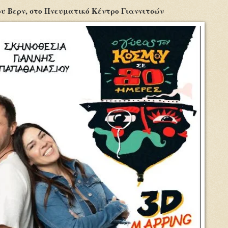
ιου Βερν, στο Πνευματικό Κέντρο Γιαννιτσών