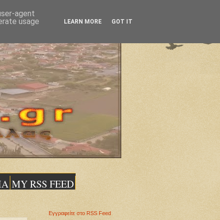
 user-agent
nerate usage
LEARN MORE
GOT IT
ΙΑ
MY RSS FEED
Εγγραφείτε στο RSS Feed