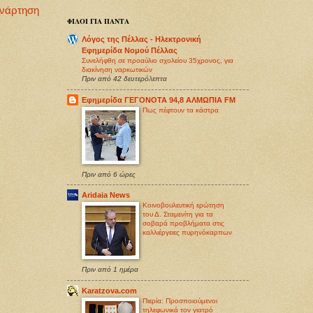
Ανάρτηση
ΦΙΛΟΙ ΓΙΑ ΠΑΝΤΑ
Λόγος της Πέλλας - Ηλεκτρονική
Εφημερίδα Νομού Πέλλας
Συνελήφθη σε προαύλιο σχολείου 35χρονος, για
διακίνηση ναρκωτικών
Πριν από 42 δευτερόλεπτα
Εφημερίδα ΓΕΓΟΝΟΤΑ 94,8 ΑΛΜΩΠΙΑ FM
Πως πέφτουν τα κάστρα
Πριν από 6 ώρες
Aridaia News
Κοινοβουλευτική ερώτηση
του Δ. Σταμενίτη για τα
σοβαρά προβλήματα στις
καλλιέργειες πυρηνόκαρπων
Πριν από 1 ημέρα
Karatzova.com
Πιερία: Προσποιούμενοι
τηλεφωνικά τον γιατρό