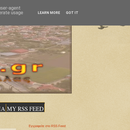
 user-agent
nerate usage
LEARN MORE
GOT IT
ΙΑ
MY RSS FEED
Εγγραφείτε στο RSS Feed