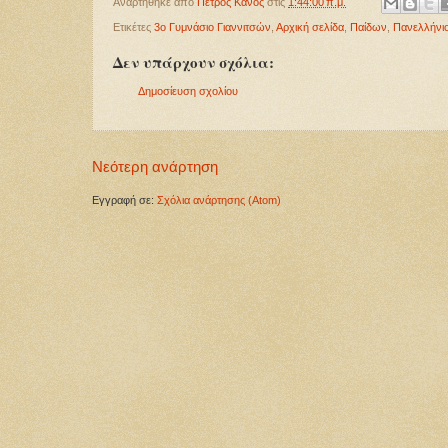
Αναρτήθηκε από
Πέτρος Κάνος
στις
1:44:00 π.μ.
Ετικέτες
3ο Γυμνάσιo Γιαννιτσών
,
Αρχική σελίδα
,
Παίδων
,
Πανελλήνι
Δεν υπάρχουν σχόλια:
Δημοσίευση σχολίου
Νεότερη ανάρτηση
Εγγραφή σε:
Σχόλια ανάρτησης (Atom)