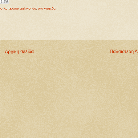
ου Κυπέλλου taekwondo
,
στα γήπεδα
Αρχική σελίδα
Παλαιότερη 