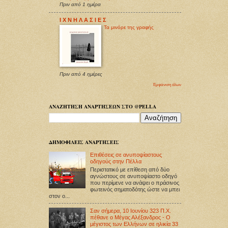
Πριν από 1 ημέρα
Ι Χ Ν Η Λ Α Σ Ι Ε Σ
Τα μινόρε της γραφής
Πριν από 4 ημέρες
Εμφάνιση όλων
ΑΝΑΖΗΤΗΣΗ ΑΝΑΡΤΗΣΕΩΝ ΣΤΟ @PELLA
ΔΗΜΟΦΙΛΕΙΣ ΑΝΑΡΤΗΣΕΙΣ
Επιθέσεις σε ανυποψίαστους
οδηγούς στην Πέλλα
Περιστατικό με επίθεση από δύο
αγνώστους σε ανυποψίαστο οδηγό
που περίμενε να ανάψει ο πράσινος
φωτεινός σηματοδότης ώστε να μπει
στον ο...
Σαν σήμερα, 10 Ιουνίου 323 Π.Χ.
πέθανε ο Μέγας Αλέξανδρος - Ο
μέγιστος των Ελλήνων σε ηλικία 33