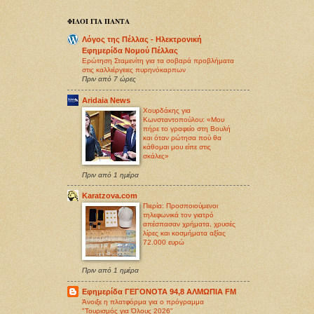
ΦΙΛΟΙ ΓΙΑ ΠΑΝΤΑ
Λόγος της Πέλλας - Ηλεκτρονική
Εφημερίδα Νομού Πέλλας
Ερώτηση Σταμενίτη για τα σοβαρά προβλήματα
στις καλλιέργειες πυρηνόκαρπων
Πριν από 7 ώρες
Aridaia News
Χουρδάκης για
Κωνσταντοπούλου: «Μου
πήρε το γραφείο στη Βουλή
και όταν ρώτησα πού θα
κάθομαι μου είπε στις
σκάλες»
Πριν από 1 ημέρα
Karatzova.com
Πιερία: Προσποιούμενοι
τηλεφωνικά τον γιατρό
απέσπασαν χρήματα, χρυσές
λίρες και κοσμήματα αξίας
72.000 ευρώ
Πριν από 1 ημέρα
Εφημερίδα ΓΕΓΟΝΟΤΑ 94,8 ΑΛΜΩΠΙΑ FM
Άνοιξε η πλατφόρμα για ο πρόγραμμα
"Τουρισμός για Όλους 2026"