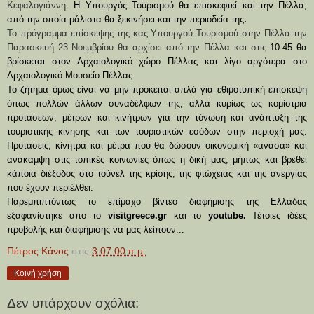
Κεφαλογιάννη.
Η Υπουργός Τουρισμού θα επισκεφτεί και την Πέλλα,
.
από την οπο
ία μάλιστα
θα ξεκινήσει
και την περιο
δε
ία της
Το
π
ρόγραμμα επίσκεψης της κ
ας
Υπουργού Τουρισμού στην Πέλλα
την
Παρασκευή 23 Νοεμβρίου
θα αρχίσει από την Πέλλα και
στις
10:45 θα
βρίσ
κε
ται στο
ν
Αρχαιολογικό χώρο Πέλλας
κα
ι λίγο αργότερα στο
Αρχαιολογικό Μουσείο Πέλλας.
Το
ζήτημα όμως είναι να μην
πρ
όκε
ιται απ
λά για εθ
ιμοτυπική επ
ίσκεψη
όπως πο
λλών άλλων συναδέλφων της, αλλά κυρίως
ως κομ
ί
στ
ρια
προτάσεων
,
μέ
τρων και κι
νή
τρων
για την τ
όνωση και ανάπτυξη της
του
ριστ
ικής κίνησης
και των τουριστικών εσόδων
στην περιοχή μας.
Προτ
άσεις, κίνητρα και μέτρα
που θα δώσουν
οικονομική «αν
άσα» και
αν
ά
καμψη στις
τοπικές κοινωνίες όπως η δική μας, μ
ή
πως και
βρεθεί
κάποια
δι
έξο
δος στ
ο τούνελ της κρίση
ς,
της φτώχεια
ς και της ανεργίας
που
έχουν περιέλθε
ι.
Π
αρε
μ
πιπτ
ό
ντως τ
ο επίμαχ
ο βίντεο διαφήμισης της Ελλάδας
εξαφανίστηκε απο
το
visitgreece.gr
και το
youtube
.
Τέτοιες ιδέ
ες
προβολής και διαφήμισης
να μας λείπουν
...
Πέτρος Κάνος
στις
3:07:00 π.μ.
Κοινή χρήση
Δεν υπάρχουν σχόλια: