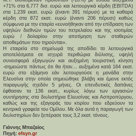
+71% στα 6,777 δισ. ευρώ και λειτουργικά κέρδη (EBITDA)
στα 1.239 εκατ. ευρώ (έναντι 391 πέρυσι) με τα καθαρά
κέρδη στα 872 εκατ. ευρώ (έναντι 206 πέρυσι) καθώς
σύμφωνα με την εταιρία «ευνοήθηκαν από την επίδραση των
υψηλών διεθνών τιμών του πετρελαίου και της ισοτιμίας
ευρώ / δολαρίου στην αποτίμηση των σταθερών
αποθεμάτων που τηρούνται».
Η εταιρεία στο σημείωμά της αποδίδει τα λειτουργικά
αποτελέσματα σε ισχυρά περιθώρια διύλισης, υψηλή
συνεισφορά εξαγωγών και αυξημένη τουριστική κίνηση
-σημειώστε πάντως ότι θα ήταν… αυξημένα κατά 164 εκατ.
ευρώ στο εξάμηνο εάν λειτουργούσε η μονάδα στην
Ελευσίνα στην οποία σημειώθηκε βλάβη και έμεινε εκτός
παραγωγής σχεδόν 5 μήνες. Οι επενδυτικές δαπάνες
έφθασαν τα 136 εκατ., κυρίως λόγω των εργασιών
συντήρησης στα διυλιστήρια Ελευσίνας και Ασπροπύργου,
καθώς και της εξαγοράς του κτιρίου που εδρεύουν τα
κεντρικά γραφεία του Ομίλου. Με όλα αυτά η παραγωγή των
διυλιστηρίων δεν ξεπέρασε τους 3,2 εκατ. τόνους.
Γιάννης Μπαζαίος
Πηγή:
efsyn.gr