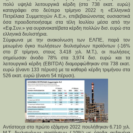
πολύ υψηλά λειτουργικά κέρδη (στα 738 εκατ. ευρώ)
καταγράφει στο δεύτερο τρίμηνο 2022 η «Ελληνικά
Πετρέλαια Συμμετοχών Α.Ε.», επιβεβαιώνοντας ουσιαστικά
όσα προειδοποιήσαμε στα τέλη Ιουλίου μέσα από την
«Εφ.Συν.» για ουρανοκατέβατα κέρδη πολλών δισ. ευρώ στα
ελληνικά διυλιστήρια.
Σύμφωνα με την ανακοίνωση των ΕΛΠΕ, παρά τον
μειωμένο όγκο πωλήσεων διυλισμένων προϊόντων (-16%
στο β’ τρίμηνο, στους 3.418 χιλ. Μ.Τ.), οι πωλήσεις
σημείωσαν άνοδο 78% στα 3,974 δισ. ευρώ και τα
λειτουργικά κέρδη (EBITDA) διαμορφώθηκαν στα 738 εκατ.
ευρώ (έναντι 133 πέρυσι) με τα καθαρά κέρδη τριμήνου στα
526 εκατ. ευρώ (έναντι 54 πέρυσι).
Αντίστοιχα στο πρώτο εξάμηνο 2022 πουλήθηκαν 6.710 χιλ.
Μ.Τ. διυλισμένων προϊόντων (-10%) με έσοδα αυξημένα