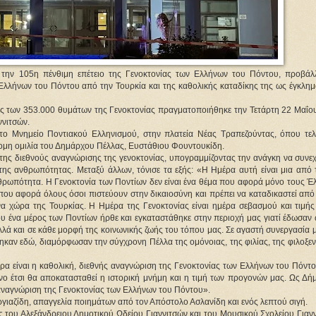
την 105η πένθιμη επέτειο της Γενοκτονίας των Ελλήνων του Πόντου, προβάλ
Ελλήνων του Πόντου από την Τουρκία και της καθολικής καταδίκης της ως έγκλημ
ς των 353.000 θυμάτων της Γενοκτονίας πραγματοποιήθηκε την Τετάρτη 22 Μαΐου
ννιτσών. 
 Μνημείο Ποντιακού Ελληνισμού, στην πλατεία Νέας Τραπεζούντας, όπου τελέ
ομη ομιλία του Δημάρχου Πέλλας, Ευστάθιου Φουντουκίδη. 
 της διεθνούς αναγνώρισης της γενοκτονίας, υπογραμμίζοντας την ανάγκη να συνεχι
ης ανθρωπότητας. Μεταξύ άλλων, τόνισε τα εξής: «Η Ημέρα αυτή είναι μια από τι
 ανθρωπότητα. Η Γενοκτονία των Ποντίων δεν είναι ένα θέμα που αφορά μόνο τους Έλ
 που αφορά όλους όσοι πιστεύουν στην δικαιοσύνη και πρέπει να καταδικαστεί από
α χώρα της Τουρκίας. Η Ημέρα της Γενοκτονίας είναι ημέρα σεβασμού και τιμής 
υ ένα μέρος των Ποντίων ήρθε και εγκαταστάθηκε στην περιοχή μας γιατί έδωσαν 
 αλλά και σε κάθε μορφή της κοινωνικής ζωής του τόπου μας. Σε αγαστή συνεργασία μ
καν εδώ, διαμόρφωσαν την σύγχρονη Πέλλα της ομόνοιας, της φιλίας, της φιλοξενί
ρα είναι η καθολική, διεθνής αναγνώριση της Γενοκτονίας των Ελλήνων του Πόντου
όνο έτσι θα αποκατασταθεί η ιστορική μνήμη και η τιμή των προγονών μας. Ως Δή
 αναγνώριση της Γενοκτονίας των Ελλήνων του Πόντου».
αζίδη, απαγγελία ποιημάτων από τον Απόστολο Ασλανίδη και ενός λεπτού σιγή. 
του Αλεξάνδρειου Δημοτικού Ωδείου Γιαννιτσών και του Μουσικού Σχολείου Γιαννι