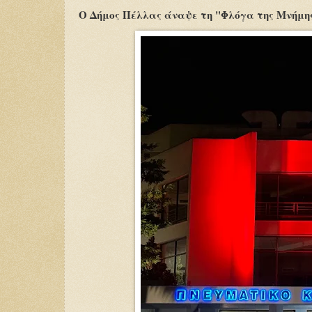
Ο Δήμος Πέλλας άναψε τη "Φλόγα της Μνήμης"