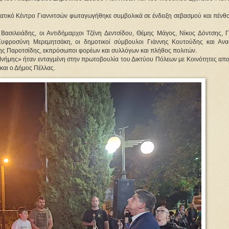
ματικό Κέντρο Γιαννιτσών φωταγωγήθηκε συμβολικά σε ένδειξη σεβασμού και πένθο
σιλειάδης, οι Αντιδήμαρχοι Τζένη Δεντσίδου, Θέμης Μάγος, Νίκος Δόντσης, Γι
υφροσύνη Μερεμητσάκη, οι δημοτικοί σύμβουλοι Γιάννης Κουτούδης και Ανασ
σης Παροτσίδης, εκπρόσωποι φορέων και συλλόγων και πλήθος πολιτών.
 Μνήμης» ήταν ενταγμένη στην πρωτοβουλία του Δικτύου Πόλεων με Κοινότητες απο
και ο Δήμος Πέλλας.