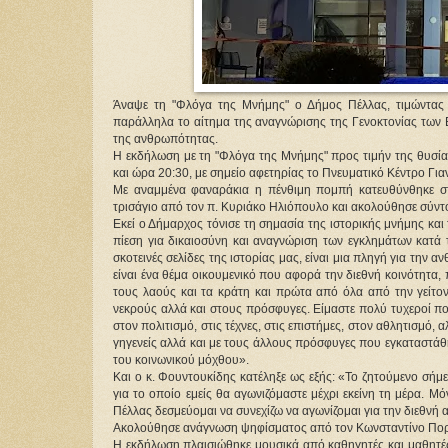
Άναψε τη "Φλόγα της Μνήμης" ο Δήμος Πέλλας, τιμώντας 
παράλληλα το αίτημα της αναγνώρισης της Γενοκτονίας των 
της ανθρωπότητας.
Η εκδήλωση με τη "Φλόγα της Μνήμης" προς τιμήν της θυσία
και ώρα 20:30, με σημείο αφετηρίας το Πνευματικό Κέντρο Για
Με αναμμένα φαναράκια η πένθιμη πομπή κατευθύνθηκε στο
τρισάγιο από τον π. Κυριάκο Ηλιόπουλο και ακολούθησε σύντ
Εκεί ο Δήμαρχος τόνισε τη σημασία της ιστορικής μνήμης και
πίεση για δικαιοσύνη και αναγνώριση των εγκλημάτων κατά τ
σκοτεινές σελίδες της ιστορίας μας, είναι μια πληγή για την
είναι ένα θέμα οικουμενικό που αφορά την διεθνή κοινότητα,
τους λαούς και τα κράτη και πρώτα από όλα από την γείτον
νεκρούς αλλά και στους πρόσφυγες. Είμαστε πολύ τυχεροί πο
στον πολιτισμό, στις τέχνες, στις επιστήμες, στον αθλητισμό,
γηγενείς αλλά και με τους άλλους πρόσφυγες που εγκαταστάθη
του κοινωνικού μόχθου». 
Και ο κ. Φουντουκίδης κατέληξε ως εξής: «Το ζητούμενο σήμε
για το οποίο εμείς θα αγωνιζόμαστε μέχρι εκείνη τη μέρα. Μ
Πέλλας δεσμεύομαι να συνεχίζω να αγωνίζομαι για την διεθνή
Ακολούθησε ανάγνωση ψηφίσματος από τον Κωνσταντίνο Ποργι
Η εκδήλωση πλαισιώθηκε μουσικά από καθηγητές και μαθητές 