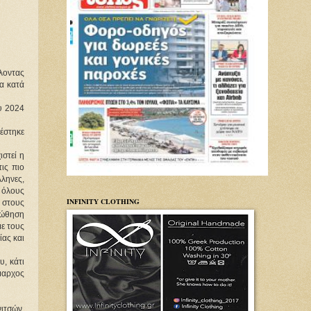
λοντας
α κατά
 2024 
στηκε 
στεί η 
ς πιο 
ληνες, 
 όλους 
INFINITY CLOTHING
στους 
ώθηση 
ε τους 
ας και 
, κάτι 
μαρχος 
τσών, 