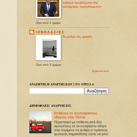
σοβαρά προβλήματα στις
καλλιέργειες πυρηνόκαρπων
Πριν από 1 ημέρα
Ι Χ Ν Η Λ Α Σ Ι Ε Σ
Τα μινόρε της γραφής
Πριν από 5 ημέρες
Εμφάνιση όλων
ΑΝΑΖΗΤΗΣΗ ΑΝΑΡΤΗΣΕΩΝ ΣΤΟ @PELLA
ΔΗΜΟΦΙΛΕΙΣ ΑΝΑΡΤΗΣΕΙΣ
Επιθέσεις σε ανυποψίαστους
οδηγούς στην Πέλλα
Περιστατικό με επίθεση από δύο
αγνώστους σε ανυποψίαστο οδηγό
που περίμενε να ανάψει ο πράσινος
φωτεινός σηματοδότης ώστε να μπει