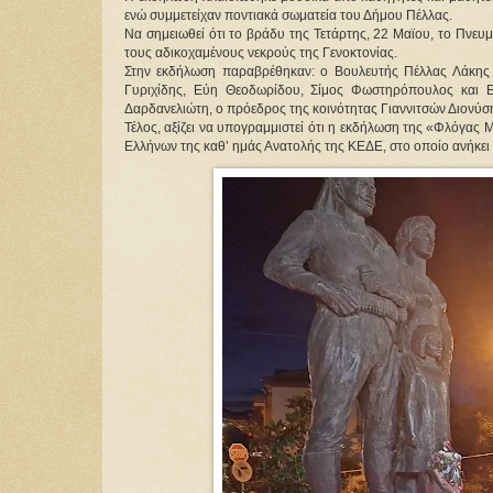
ενώ συμμετείχαν ποντιακά σωματεία του Δήμου Πέλλας.
Να σημειωθεί ότι το βράδυ της Τετάρτης, 22 Μαϊου, το Πνευ
τους αδικοχαμένους νεκρούς της Γενοκτονίας.   
Στην εκδήλωση παραβρέθηκαν: ο Βουλευτής Πέλλας Λάκης Βα
Γυριχίδης, Εύη Θεοδωρίδου, Σίμος Φωστηρόπουλος και Ε
Δαρδανελιώτη, ο πρόεδρος της κοινότητας Γιαννιτσών Διονύ
Τέλος, αξίζει να υπογραμμιστεί ότι η εκδήλωση της «Φλόγας
Ελλήνων της καθ’ ημάς Ανατολής της ΚΕΔΕ, στο οποίο ανήκει 