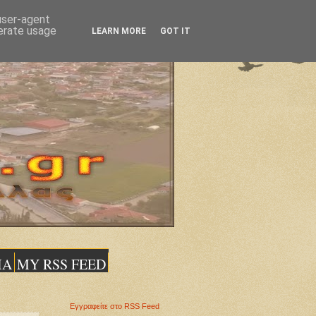
 user-agent
nerate usage
LEARN MORE
GOT IT
ΙΑ
MY RSS FEED
Εγγραφείτε στο RSS Feed