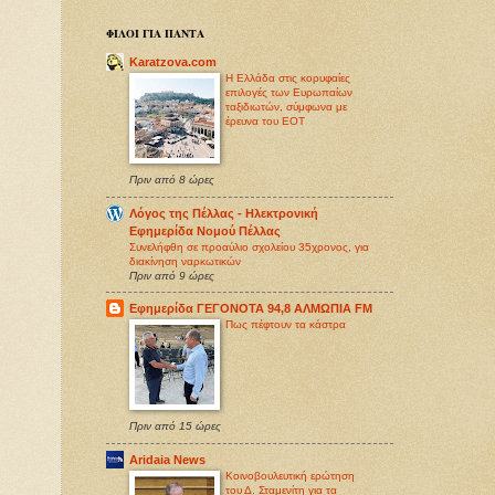
ΦΙΛΟΙ ΓΙΑ ΠΑΝΤΑ
Karatzova.com
Η Ελλάδα στις κορυφαίες
επιλογές των Ευρωπαίων
ταξιδιωτών, σύμφωνα με
έρευνα του ΕΟΤ
Πριν από 8 ώρες
Λόγος της Πέλλας - Ηλεκτρονική
Εφημερίδα Νομού Πέλλας
Συνελήφθη σε προαύλιο σχολείου 35χρονος, για
διακίνηση ναρκωτικών
Πριν από 9 ώρες
Εφημερίδα ΓΕΓΟΝΟΤΑ 94,8 ΑΛΜΩΠΙΑ FM
Πως πέφτουν τα κάστρα
Πριν από 15 ώρες
Aridaia News
Κοινοβουλευτική ερώτηση
του Δ. Σταμενίτη για τα