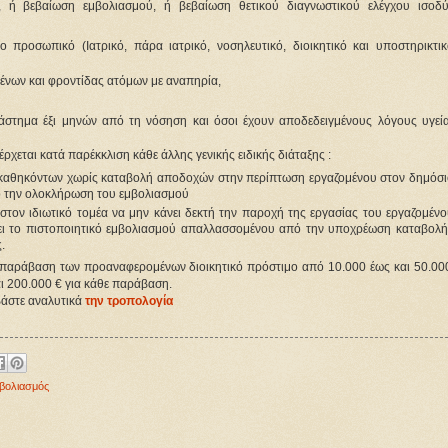
ή βεβαίωση εμβολιασμού, ή βεβαίωση θετικού διαγνωστικού ελέγχου ισοδ
 προσωπικό (Ιατρικό, πάρα ιατρικό, νοσηλευτικό, διοικητικό και υποστηρικτικ
ένων και φροντίδας ατόμων με αναπηρία,
ιάστημα έξι μηνών από τη νόσηση και όσοι έχουν αποδεδειγμένους λόγους υγεί
εται κατά παρέκκλιση κάθε άλλης γενικής ειδικής διάταξης :
ς καθηκόντων χωρίς καταβολή αποδοχών στην περίπτωση εργαζομένου στον δημόσ
ό την ολοκλήρωση του εμβολιασμού
ον ιδιωτικό τομέα να μην κάνει δεκτή την παροχή της εργασίας του εργαζομέν
ξει το πιστοποιητικό εμβολιασμού απαλλασσομένου από την υποχρέωση καταβολή
.
παράβαση των προαναφερομένων διοικητικό πρόστιμο από 10.000 έως και 50.000
ι 200.000 € για κάθε παράβαση.
άστε αναλυτικά
την τροπολογία
βολιασμός