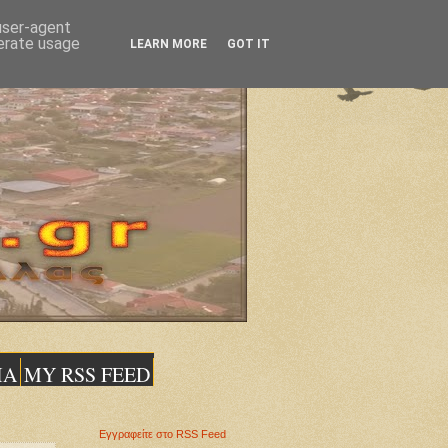
 user-agent
nerate usage
LEARN MORE
GOT IT
ΙΑ
MY RSS FEED
Εγγραφείτε στο RSS Feed