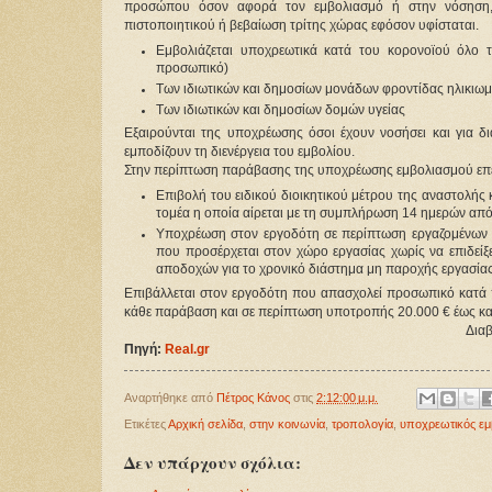
προσώπου όσον αφορά τον εμβολιασμό ή στην νόσηση, 
πιστοποιητικού ή βεβαίωση τρίτης χώρας εφόσον υφίσταται.
Εμβολιάζεται υποχρεωτικά κατά του κορονοϊού όλο το
προσωπικό)
Των ιδιωτικών και δημοσίων μονάδων φροντίδας ηλικιωμ
Των ιδιωτικών και δημοσίων δομών υγείας
Εξαιρούνται της υποχρέωσης όσοι έχουν νοσήσει και για δ
εμποδίζουν τη διενέργεια του εμβολίου.
Στην περίπτωση παράβασης της υποχρέωσης εμβολιασμού επέρχ
Επιβολή του ειδικού διοικητικού μέτρου της αναστολή
τομέα η οποία αίρεται με τη συμπλήρωση 14 ημερών απ
Υποχρέωση στον εργοδότη σε περίπτωση εργαζομένων στ
που προσέρχεται στον χώρο εργασίας χωρίς να επιδεί
αποδοχών για το χρονικό διάστημα μη παροχής εργασίας
Επιβάλλεται στον εργοδότη που απασχολεί προσωπικό κατά 
κάθε παράβαση και σε περίπτωση υποτροπής 20.000 € έως κα
Διαβ
Πηγή:
Real.gr
Αναρτήθηκε από
Πέτρος Κάνος
στις
2:12:00 μ.μ.
Ετικέτες
Αρχική σελίδα
,
στην κοινωνία
,
τροπολογία
,
υποχρεωτικός εμ
Δεν υπάρχουν σχόλια: