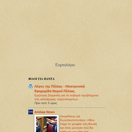
Εορτολόγιο
ΦΙΛΟΙ ΓΙΑ ΠΑΝΤΑ
Λόγος της Πέλλας - Ηλεκτρονική
Εφημερίδα Νομού Πέλλας
Ερώτηση Σταμενίτη για τα σοβαρά προβλήματα
στις καλλιέργειες πυρηνόκαρπων
Πριν από 3 ώρες
Aridaia News
Χουρδάκης για
Κωνσταντοπούλου: «Μου
πήρε το γραφείο στη Βουλή
και όταν ρώτησα πού θα
κάθομαι μου είπε στις