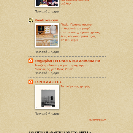
σκάλες»
Πριν από 1 ημέρα
Karatzova.com
Πιερία: Προσποιούμενοι
τηλεφωνικά τον γιατρό
απέσπασαν χρήματα, χρυσές
λίρες και κοσμήματα αξίας
72.000 ευρώ
Πριν από 1 ημέρα
Εφημερίδα ΓΕΓΟΝΟΤΑ 94,8 ΑΛΜΩΠΙΑ FM
Άνοιξε η πλατφόρμα για ο πρόγραμμα
"Τουρισμός για Όλους 2026"
Πριν από 1 ημέρα
Ι Χ Ν Η Λ Α Σ Ι Ε Σ
Τα μινόρε της γραφής
Πριν από 4 ημέρες
Εμφάνιση όλων
ΑΝΑΖΗΤΗΣΗ ΑΝΑΡΤΗΣΕΩΝ ΣΤΟ @PELLA