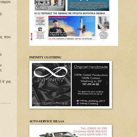
ύναμου
ό
ας που
ιο
INFINITY CLOTHING
ου
ς
 € για
AUTO-SERVICE ΠΕΛΛΑ