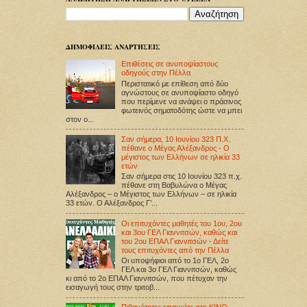
ΔΗΜΟΦΙΛΕΙΣ ΑΝΑΡΤΗΣΕΙΣ
Επιθέσεις σε ανυποψίαστους
οδηγούς στην Πέλλα
Περιστατικό με επίθεση από δύο
αγνώστους σε ανυποψίαστο οδηγό
που περίμενε να ανάψει ο πράσινος
φωτεινός σηματοδότης ώστε να μπει
στον ο...
Σαν σήμερα, 10 Ιουνίου 323 Π.Χ.
πέθανε ο Μέγας Αλέξανδρος - Ο
μέγιστος των Ελλήνων σε ηλικία 33
ετών
Σαν σήμερα στις 10 Ιουνίου 323 π.χ.
πέθανε στη Βαβυλώνα ο Μέγας
Αλέξανδρος – ο Μέγιστος των Ελλήνων – σε ηλικία
33 ετών. Ο Αλέξανδρος Γ’...
Οι επιτυχόντες μαθητές του 1ου, 2ου
και 3ου ΓΕΛ Γιαννιτσών, καθώς και
του 2ου ΕΠΑΛ Γιαννιτσών - Δείτε
τους επιτυχόντες από την Πέλλα
Οι υποψήφιοι από το 1ο ΓΕΛ, 2ο
ΓΕΛ και 3ο ΓΕΛ Γιαννιτσών, καθώς
κι από το 2ο ΕΠΑΛ Γιαννιτσών, που πέτυχαν την
εισαγωγή τους στην τριτοβ...