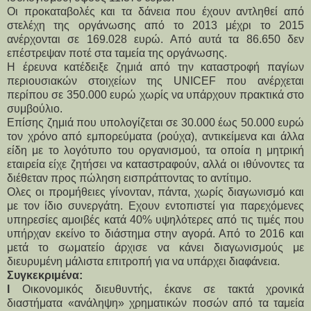
Οι προκαταβολές και τα δάνεια που έχουν αντληθεί από
στελέχη της οργάνωσης από το 2013 μέχρι το 2015
ανέρχονται σε 169.028 ευρώ. Από αυτά τα 86.650 δεν
επέστρεψαν ποτέ στα ταμεία της οργάνωσης.
Η έρευνα κατέδειξε ζημιά από την καταστροφή παγίων
περιουσιακών στοιχείων της UNICEF που ανέρχεται
περίπου σε 350.000 ευρώ χωρίς να υπάρχουν πρακτικά στο
συμβούλιο.
Επίσης ζημιά που υπολογίζεται σε 30.000 έως 50.000 ευρώ
τον χρόνο από εμπορεύματα (ρούχα), αντικείμενα και άλλα
είδη με το λογότυπο του οργανισμού, τα οποία η μητρική
εταιρεία είχε ζητήσει να καταστραφούν, αλλά οι ιθύνοντες τα
διέθεταν προς πώληση εισπράττοντας το αντίτιμο.
Ολες οι προμήθειες γίνονταν, πάντα, χωρίς διαγωνισμό και
με τον ίδιο συνεργάτη. Εχουν εντοπιστεί για παρεχόμενες
υπηρεσίες αμοιβές κατά 40% υψηλότερες από τις τιμές που
υπήρχαν εκείνο το διάστημα στην αγορά. Από το 2016 και
μετά το σωματείο άρχισε να κάνει διαγωνισμούς με
διευρυμένη μάλιστα επιτροπή για να υπάρχει διαφάνεια.
Συγκεκριμένα:
l
Οικονομικός διευθυντής, έκανε σε τακτά χρονικά
διαστήματα «ανάληψη» χρηματικών ποσών από τα ταμεία