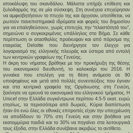
αποκάλυψη του σκανδάλου. Μάλιστα υπήρξε επίθεση και
ξυλοδαρμός της σε μία σύσκεψη. Στη συνέχεια επιχείρησαν
να αμφισβητήσουν το πτυχίο της και άρχισαν, υποτίθεται, να
ρωτούν πανεπιστημιακά ιδρύματα και φορείς του δημοσίου
για να επαληθεύσουν, χωρίς επιτυχία, την “πλαστότητά του”,
σημειώνει ο συγκεκριμένος υπάλληλος στο Βήμα. Σε κάθε
περίπτωση οι ατασθαλίες προέκυψαν και από πόρισμα της
εταιρείας Deloitte που διενήργησε τον έλεγχο για
λογαριασμό της ελληνικής πλευράς και ύστερα από εντολή
των κεντρικών γραφείων της Γενεύης.
Η άκρη του νήματος βρέθηκε με την προκήρυξη της θέσης
του οικονομικού διευθυντή, το καλοκαίρι του 2016. Η
γυναίκα που επελέγη για τη θέση ανάμεσα σε 90
υποψηφίους και μετά από πολλές συνεντεύξεις που έγιναν
και στα κεντρικά γραφεία της Οργάνωσης στη Γενεύη,
ξεκίνησε να ερευνά τα οικονομικά του ελληνικού τμήματος. Η
Unicef στην Ελλάδα συγκέντρωνε περίπου 4.5-5 εκατ. ευρώ
ετησίως, τα περισσότερα από δωρεές. Κύρια διαπίστωση
ήταν ότι ενώ όλες οι εθνικές επιτροπές είχαν την υποχρέωση
να αποδίδουν το 70% στη Γενεύη και στην βοήθεια για
εκατομμύρια παιδιά και το 30% να πηγαίνει στα λειτουργικά
τους έξοδα, στην Ελλάδα συνέβαινε ακριβώς το αντίθετο.