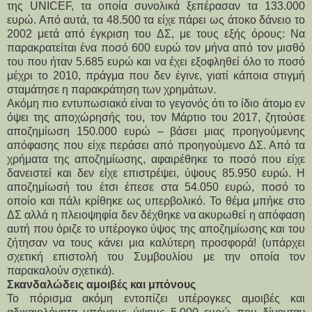
της UNICEF, τα οποία συνολικά ξεπέρασαν τα 133.000
ευρώ. Από αυτά, τα 48.500 τα είχε πάρει ως άτοκο δάνειο το
2002 μετά από έγκριση του ΔΣ, με τους εξής όρους: Να
παρακρατείται ένα ποσό 600 ευρώ τον μήνα από τον μισθό
του που ήταν 5.685 ευρώ και να έχει εξοφληθεί όλο το ποσό
μέχρι το 2010, πράγμα που δεν έγινε, γιατί κάποια στιγμή
σταμάτησε η παρακράτηση των χρημάτων.
Ακόμη πιο εντυπωσιακό είναι το γεγονός ότι το ίδιο άτομο εν
όψει της αποχώρησής του, τον Μάρτιο του 2017, ζητούσε
αποζημίωση 150.000 ευρώ – βάσει μιας προηγούμενης
απόφασης που είχε περάσει από προηγούμενο ΔΣ. Από τα
χρήματα της αποζημίωσης, αφαιρέθηκε το ποσό που είχε
δανειστεί και δεν είχε επιστρέψει, ύψους 85.950 ευρώ. Η
αποζημίωσή του έτσι έπεσε στα 54.050 ευρώ, ποσό το
οποίο και πάλι κρίθηκε ως υπερβολικό. Το θέμα μπήκε στο
ΔΣ αλλά η πλειοψηφία δεν δέχθηκε να ακυρωθεί η απόφαση
αυτή που όριζε το υπέρογκο ύψος της αποζημίωσης και του
ζήτησαν να τους κάνει μια καλύτερη προσφορά! (υπάρχει
σχετική επιστολή του Συμβουλίου με την οποία τον
παρακαλούν σχετικά).
Σκανδαλώδεις αμοιβές και μπόνους
Το πόρισμα ακόμη εντοπίζει υπέρογκες αμοιβές και