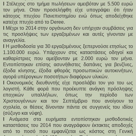
l
Στέλεχος στο τμήμα πωλήσεων αμειβόταν με 5.500 ευρώ
τον μήνα. Οταν προσελήφθη είχε υπογράψει ότι ήταν
κάτοχος πτυχίου Πανεπιστημίου ενώ όπως αποδείχθηκε
κατείχε πτυχίο από το Deree.
l
Μέχρι το 2014 στην οργάνωση δεν υπήρχαν συμβάσεις για
τις προσλήψεις των εργαζομένων και αυτές γίνονταν με
αναγγελία.
l
Η μισθοδοσία για 30 εργαζομένους ξεπερνούσε ετησίως το
1.100.000 ευρώ. Υπάρχουν στις καταστάσεις οδηγοί και
καθαρίστριες που αμείβονταν με 2.000 ευρώ τον μήνα.
Εντοπίστηκαν επίσης ασυνήθιστες δαπάνες για βενζίνες,
έξοδα κίνησης, έξοδα φθοράς προσωπικών αυτοκινήτων,
αγορά υπέρογκων ποσοτήτων διαφόρων υλικών.
l
Οικονομικός διευθυντής είχε προσλάβει τον γιο του ως
λογιστή. Κάθε φορά που προέκυπτε ανάγκη πρόσληψης
εποχικών υπαλλήλων, όπως την περίοδο των
Χριστουγέννων και τον Σεπτέμβριο που ανοίγουν τα
σχολεία, οι θέσεις δίνονταν πάντα σε συγγενείς του ιδίου
(σύζυγο και νύφη).
l
Ανάμεσα στα ευρήματα εντοπίστηκαν μισθοδοτικές
καταστάσεις του 2014 που αναγράφουν έκτακτες αποδοχές
από το ποσό που εμφανίζεται ως κόστος στη Γενική