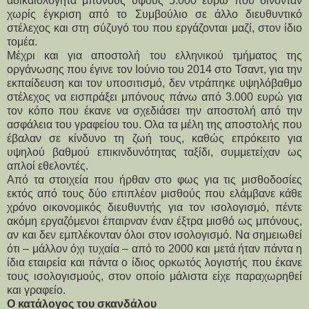
αδικαιολόγητα μπόνους ύψους 5.000 ευρώ που δίνονταν
χωρίς έγκριση από το Συμβούλιο σε άλλο διευθυντικό
στέλεχος και στη σύζυγό του που εργάζονται μαζί, στον ίδιο
τομέα.
Μέχρι και για αποστολή του ελληνικού τμήματος της
οργάνωσης που έγινε τον Ιούνιο του 2014 στο Τσαντ, για την
εκπαίδευση και τον υποσιτισμό, δεν ντράπηκε υψηλόβαθμο
στέλεχος να εισπράξει μπόνους πάνω από 3.000 ευρώ για
τον κόπο που έκανε να σχεδιάσει την αποστολή από την
ασφάλεια του γραφείου του. Ολα τα μέλη της αποστολής που
έβαλαν σε κίνδυνο τη ζωή τους, καθώς επρόκειτο για
υψηλού βαθμού επικινδυνότητας ταξίδι, συμμετείχαν ως
απλοί εθελοντές.
Από τα στοιχεία που ήρθαν στο φως για τις μισθοδοσίες
εκτός από τους δύο επιπλέον μισθούς που ελάμβανε κάθε
χρόνο οικονομικός διευθυντής για τον ισολογισμό, πέντε
ακόμη εργαζόμενοι έπαιρναν έναν έξτρα μισθό ως μπόνους,
αν και δεν εμπλέκονταν όλοι στον ισολογισμό. Να σημειωθεί
ότι – μάλλον όχι τυχαία – από το 2000 και μετά ήταν πάντα η
ίδια εταιρεία και πάντα ο ίδιος oρκωτός λογιστής που έκανε
τους ισολογισμούς, στον οποίο μάλιστα είχε παραχωρηθεί
και γραφείο.
Ο κατάλογος του σκανδάλου