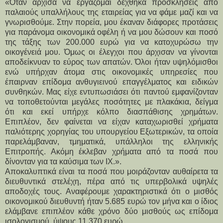
«Όταν άρχισα να εργάζομαι δέχθηκα προσκλήσεις από
παλαιούς υπαλλήλους της εταιρείας για να φάμε μαζί και να
γνωρισθούμε. Στην πορεία, μου έκαναν διάφορες προτάσεις
για παράνομα οικονομικά οφέλη ή να μου δώσουν και ποσό
της τάξης των 200.000 ευρώ για να κατοχυρώσω την
οικογένειά μου. Όμως οι έλεγχοι που άρχισαν να γίνονται
αποδείκνυαν το εύρος των απατών. Όλοι ήταν υψηλόμισθοι
ενώ υπήρχαν άτομα στις οικονομικές υπηρεσίες που
έπαιρναν επίδομα ανθυγιεινού επαγγέλματος και ειδικών
συνθηκών. Μας είχε εντυπωσιάσει ότι παντού εμφανίζονταν
να τοποθετούνται μεγάλες ποσότητες με πλακάκια, δείγμα
ότι και εκεί υπήρχε κόλπο διασπάθισης χρημάτων.
Επιπλέον, δεν φαίνεται να είχαν καταχωρισθεί χρήματα
παλιότερης χορηγίας του υπουργείου Εξωτερικών, τα οποία
παρελάμβαναν, τμηματικά, υπάλληλοι της ελληνικής
Επιτροπής. Ακόμη έκλεβαν χρήματα από τα ποσά που
δίνονταν για τα καύσιμα των ΙΧ.».
Αποκαλυπτικά είναι τα ποσά που μοιράζονταν αυθαίρετα τα
διευθυντικά στελέχη, πέρα από τις υπερβολικά υψηλές
αποδοχές τους. Αναφέρουμε χαρακτηριστικά ότι ο μισθός
οικονομικού διευθυντή ήταν 5.685 ευρώ τον μήνα και ο ίδιος
ελάμβανε επιπλέον κάθε χρόνο δύο μισθούς ως επίδομα
ισολογισμού, ύψους 11.370 ευρώ.