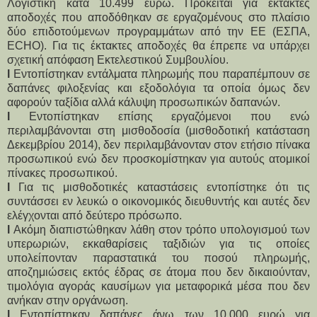
Λογιστική κατά 10.499 ευρώ. Πρόκειται για έκτακτες
αποδοχές που αποδόθηκαν σε εργαζομένους στο πλαίσιο
δύο επιδοτούμενων προγραμμάτων από την ΕΕ (ΕΣΠΑ,
ECHO). Για τις έκτακτες αποδοχές θα έπρεπε να υπάρχει
σχετική απόφαση Εκτελεστικού Συμβουλίου.
l
Εντοπίστηκαν εντάλματα πληρωμής που παραπέμπουν σε
δαπάνες φιλοξενίας και εξοδολόγια τα οποία όμως δεν
αφορούν ταξίδια αλλά κάλυψη προσωπικών δαπανών.
l
Εντοπίστηκαν επίσης εργαζόμενοι που ενώ
περιλαμβάνονται στη μισθοδοσία (μισθοδοτική κατάσταση
Δεκεμβρίου 2014), δεν περιλαμβάνονταν στον ετήσιο πίνακα
προσωπικού ενώ δεν προσκομίστηκαν για αυτούς ατομικοί
πίνακες προσωπικού.
l
Για τις μισθοδοτικές καταστάσεις εντοπίστηκε ότι τις
συντάσσει εν λευκώ ο οικονομικός διευθυντής και αυτές δεν
ελέγχονται από δεύτερο πρόσωπο.
l
Ακόμη διαπιστώθηκαν λάθη στον τρόπο υπολογισμού των
υπερωριών, εκκαθαρίσεις ταξιδιών για τις οποίες
υπολείπονταν παραστατικά του ποσού πληρωμής,
αποζημιώσεις εκτός έδρας σε άτομα που δεν δικαιούνταν,
τιμολόγια αγοράς καυσίμων για μεταφορικά μέσα που δεν
ανήκαν στην οργάνωση.
l
Εντοπίστηκαν δαπάνες άνω των 10.000 ευρώ για