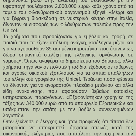
σημαίνοντα ρόλο στην ανάδειξη του σκανδάλου με την
υφαρπαγή τουλάχιστον 2.000.000 ευρώ κάθε χρόνο από τα
ταμεία του φιλανθρωπικού οργανισμού εξηγεί: «Μέχρι και
για ξέφρενη διασκέδαση σε νυκτερινό κέντρο στην Ιταλία,
δίνονταν οι εισφορές των φιλάνθρωπων πολιτών προς την
Unicef.
Τα χρήματα που προορίζονταν για εμβόλια και τροφή σε
παιδιά που τα είχαν απόλυτη ανάγκη, κατέληγαν μέχρι και
για να αγορασθούν 35 ασημένια κηροπήγια, που έκαναν ως
δώρα σημαντικά στελέχη της ελληνικής οργάνωσης σε
γάμους». Όπως αναφέρει το δημοσίευμα του Βήματος, άλλα
χρήματα πήγαιναν σε πολυτελή ταξίδια, εξόδους σε ταβέρνες
και αγορές οικιακού εξοπλισμού για τα σπίτια υπαλλήλων
του ελληνικού γραφείου της Unicef. Τεράστια ποσά φέρεται
να δίνονταν για να αγοραστούν πλακάκια μπάνιου και άλλα
είδη ανακαίνισης, που αφορούσαν βεβαίως κατοικίες
υπηρεσιακών παραγόντων. «Εξαφανίστηκαν χορηγίες της
τάξης των 340.000 ευρώ από το υπουργείο Εξωτερικών και
υπέκρυπταν την απάτη με την βοήθεια συνεννοημένων
λογιστών.
Όταν ξεκίνησε ο έλεγχος και ήταν προφανές ότι τίποτα δεν
μπορούσε να αποκρυπτεί, άρχισαν απειλές κατά της
οικονομικής ελέγκτριας που αποτέλεσε την αρχή για την