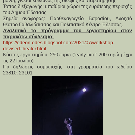
μόνο), γίνεται κοινωνός της σκέψης και παρατήρησης.
Τόπος διεξαγωγής: υπαίθριοι χώροι της ευρύτερης περιοχής
του Δήμου Έδεσσας.
Σημεία αναφοράς: Παρθεναγωγείο Βαροσίου, Ανοιχτό
θέατρο Γαβαλιώτισσας και Πολιτιστικό Κέντρο Έδεσσας.
Αναλυτικά το πρόγραμμα του εργαστηρίου στον
παρακάτω σύνδεσμο:
https://odeon-odes.blogspot.com/2021/07/workshop-
devised-theater.html
Κόστος εργαστηρίου: 250 ευρώ (“early bird” 200 ευρώ μέχρι
τις 22 Ιουλίου)
Για δηλώσεις συμμετοχής: στη γραμματεία του ωδείου
23810. 23101