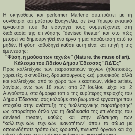
Η σκηνοθέτις και performer Marlene συμπράττει με τη
συνθέτρια και μαέστρο Ευαγγελία, σε ένα 7ήμερο εντατικό
εργαστήρι που θα εισαγάγει τους συμμετέχοντες στη
διαδικασία της επινόησης “devised theater” και στο πώς
μπορεί να δημιουργηθεί ένα έργο ή μια παράσταση από το
μηδέν. Η φύση καθοδηγεί καθότι αυτή είναι και πηγή η της
έμπνευσης:
“Φύση, η μούσα των τεχνών” (Nature, the muse of art).
Κάλεσμα του Ωδείου Δήμου Έδεσσας “ΩΔΈς”
Προς καλλιτέχνες των παραστατικών τεχνών (ηθοποιούς,
χορευτές, σκηνοθέτες, δραματουργούς κ.α), μουσικούς, αλλά
και καλλιτέχνες από το χώρο των εικαστικών, video artists,
λογίους, άνω των 18 ετών: από 27 Ιουλίου μέχρι και 2
Αυγούστου, στα όμορφα τοπία της ευρύτερης περιοχής του
Δήμου Έδεσσας, σας καλούμε στο βιωματικό εργαστήρι που
στοχεύει στην ανάπτυξη της “καλλιτεχνικής παρατήρησης”
ως απαραίτητο όπλο για τη διαδικασία της επινόησης του
devised theater, καθώς και στην εξάσκηση των
“καλλιτεχνικών τεχνικών ικανοτήτων” όπου το σώμα με
οποιονδήποτε τρόπο (ως κρουστό, πνευστό όργανο και όχι