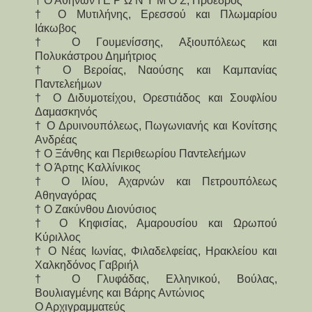
† Ο Αθηνών Ι Ε Ρ Ω Ν Υ Μ Ο Σ, Πρόεδρος
† Ο Μυτιλήνης, Ερεσσού και Πλωμαρίου
Ιάκωβος
† Ο Γουμενίσσης, Αξιουπόλεως και
Πολυκάστρου Δημήτριος
† Ο Βεροίας, Ναούσης και Καμπανίας
Παντελεήμων
† Ο Διδυμοτείχου, Ορεστιάδος και Σουφλίου
Δαμασκηνός
† Ο Δρυινουπόλεως, Πωγωνιανής και Κονίτσης
Ανδρέας
† Ο Ξάνθης και Περιθεωρίου Παντελεήμων
† Ο Άρτης Καλλίνικος
† Ο Ιλίου, Αχαρνών και Πετρουπόλεως
Αθηναγόρας
† Ο Ζακύνθου Διονύσιος
† Ο Κηφισίας, Αμαρουσίου και Ωρωπού
Κύριλλος
† Ο Νέας Ιωνίας, Φιλαδελφείας, Ηρακλείου και
Χαλκηδόνος Γαβριήλ
† Ο Γλυφάδας, Ελληνικού, Βούλας,
Βουλιαγμένης και Βάρης Αντώνιος
Ο Αρχιγραμματεύς