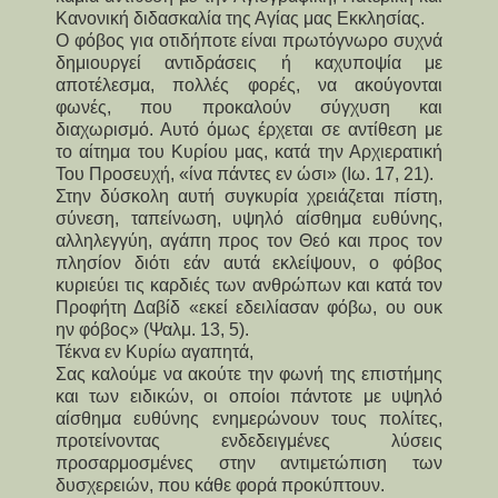
Κανονική διδασκαλία της Αγίας μας Εκκλησίας.
Ο φόβος για οτιδήποτε είναι πρωτόγνωρο συχνά
δημιουργεί αντιδράσεις ή καχυποψία με
αποτέλεσμα, πολλές φορές, να ακούγονται
φωνές, που προκαλούν σύγχυση και
διαχωρισμό. Αυτό όμως έρχεται σε αντίθεση με
το αίτημα του Κυρίου μας, κατά την Αρχιερατική
Του Προσευχή, «ίνα πάντες εν ώσι» (Ιω. 17, 21).
Στην δύσκολη αυτή συγκυρία χρειάζεται πίστη,
σύνεση, ταπείνωση, υψηλό αίσθημα ευθύνης,
αλληλεγγύη, αγάπη προς τον Θεό και προς τον
πλησίον διότι εάν αυτά εκλείψουν, ο φόβος
κυριεύει τις καρδιές των ανθρώπων και κατά τον
Προφήτη Δαβίδ «εκεί εδειλίασαν φόβω, ου ουκ
ην φόβος» (Ψαλμ. 13, 5).
Τέκνα εν Κυρίω αγαπητά,
Σας καλούμε να ακούτε την φωνή της επιστήμης
και των ειδικών, οι οποίοι πάντοτε με υψηλό
αίσθημα ευθύνης ενημερώνουν τους πολίτες,
προτείνοντας ενδεδειγμένες λύσεις
προσαρμοσμένες στην αντιμετώπιση των
δυσχερειών, που κάθε φορά προκύπτουν.