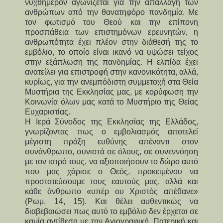
νυχθημερόν αγωνίζεται για την απαλλαγή των
ανθρώπων από την θανατηφόρο πανδημία. Με
τον φωτισμό του Θεού και την επίπονη
προσπάθεια των επιστημόνων ερευνητών, η
ανθρωπότητα έχει πλέον στην διάθεσή της το
εμβόλιο, το οποίο είναι ικανό να υψώσει τείχος
στην εξάπλωση της πανδημίας. Η ελπίδα έχει
ανατείλει για επιστροφή στην κανονικότητα, αλλά,
κυρίως, για την ανεμπόδιστη συμμετοχή στα Θεία
Μυστήρια της Εκκλησίας μας, με κορύφωση την
Κοινωνία όλων μας κατά το Μυστήριο της Θείας
Ευχαριστίας.
Η Ιερά Σύνοδος της Εκκλησίας της Ελλάδος,
γνωρίζοντας πως ο εμβολιασμός αποτελεί
μέγιστη πράξη ευθύνης απέναντι στον
συνάνθρωπο, συνιστά σε όλους, σε συνεννόηση
με τον ιατρό τους, να αξιοποιήσουν το δώρο αυτό
που μας χάρισε ο Θεός, προκειμένου να
προστατεύσουμε τους εαυτούς μας, αλλά και
κάθε άνθρωπο «υπέρ ου Χριστός απέθανε»
(Ρωμ. 14, 15). Και θέλει αυθεντικώς να
διαβεβαιώσει πως αυτό το εμβόλιο δεν έρχεται σε
καμία αντίθεση με την Αγιογραφική, Πατερική και