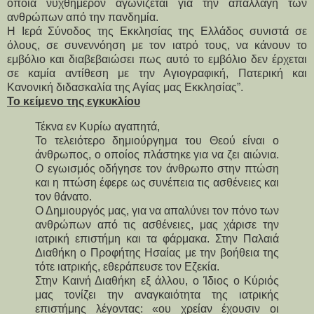
οποία νυχθημερόν αγωνίζεται για την απαλλαγή των
ανθρώπων από την πανδημία.
Η Ιερά Σύνοδος της Εκκλησίας της Ελλάδος συνιστά σε
όλους, σε συνεννόηση με τον ιατρό τους, να κάνουν το
εμβόλιο και διαβεβαιώσει πως αυτό το εμβόλιο δεν έρχεται
σε καμία αντίθεση με την Αγιογραφική, Πατερική και
Κανονική διδασκαλία της Αγίας μας Εκκλησίας”.
Το κείμενο της εγκυκλίου
Τέκνα εν Κυρίω αγαπητά,
Το τελειότερο δημιούργημα του Θεού είναι ο
άνθρωπος, ο οποίος πλάστηκε για να ζει αιώνια.
Ο εγωισμός οδήγησε τον άνθρωπο στην πτώση
και η πτώση έφερε ως συνέπεια τις ασθένειες και
τον θάνατο.
Ο Δημιουργός μας, για να απαλύνει τον πόνο των
ανθρώπων από τις ασθένειες, μας χάρισε την
ιατρική επιστήμη και τα φάρμακα. Στην Παλαιά
Διαθήκη ο Προφήτης Ησαίας με την βοήθεια της
τότε ιατρικής, εθεράπευσε τον Εζεκία.
Στην Καινή Διαθήκη εξ άλλου, ο Ίδιος ο Κύριός
μας τονίζει την αναγκαιότητα της ιατρικής
επιστήμης λέγοντας: «ου χρείαν έχουσιν οι