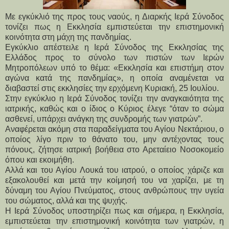
Με εγκύκλιό της προς τους ναούς, η Διαρκής Ιερά Σύνοδος
τονίζει πως η Εκκλησία εμπιστεύεται την επιστημονική
κοινότητα στη μάχη της πανδημίας.
Εγκύκλιο απέστειλε η Ιερά Σύνοδος της Εκκλησίας της
Ελλάδος προς το σύνολο των πιστών των Ιερών
Μητροπόλεων υπό το θέμα: «Εκκλησία και επιστήμη στον
αγώνα κατά της πανδημίας», η οποία αναμένεται να
διαβαστεί στις εκκλησίες την ερχόμενη Κυριακή, 25 Ιουλίου.
Στην εγκύκλιο η Ιερά Σύνοδος τονίζει την αναγκαιότητα της
ιατρικής, καθώς και ο ίδιος ο Κύριος έλεγε “όταν το σώμα
ασθενεί, υπάρχει ανάγκη της συνδρομής των γιατρών”.
Αναφέρεται ακόμη στα παραδείγματα του Αγίου Νεκτάριου, ο
οποίος λίγο πριν το θάνατο του, μην αντέχοντας τους
πόνους, ζήτησε ιατρική βοήθεια στο Αρεταίειο Νοσοκομείο
όπου και εκοιμήθη.
Αλλά και του Αγίου Λουκά του ιατρού, ο οποίος χάριζε και
εξακολουθεί και μετά την κοίμησή του να χαρίζει, με τη
δύναμη του Αγίου Πνεύματος, στους ανθρώπους την υγεία
του σώματος, αλλά και της ψυχής.
Η Ιερά Σύνοδος υποστηρίζει πως και σήμερα, η Εκκλησία,
εμπιστεύεται την επιστημονική κοινότητα των γιατρών, η