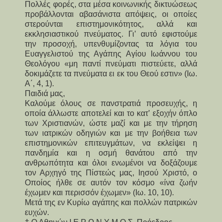
Πολλές φορές, στα μέσα κοινωνικής δικτυώσεως
προβάλλονται αβασάνιστα απόψεις, οι οποίες
στερούνται επιστημονικότητος, αλλά και
εκκλησιαστικού πνεύματος. Γι’ αυτό εφιστούμε
την προσοχή, υπενθυμίζοντας τα λόγια του
Ευαγγελιστού της Αγάπης Αγίου Ιωάννου του
Θεολόγου «μη παντί πνεύματι πιστεύετε, αλλά
δοκιμάζετε τα πνεύματα ει εκ του Θεού εστιν» (Ιω.
Α΄, 4, 1).
Παιδιά μας,
Καλούμε όλους σε πανστρατιά προσευχής, η
οποία άλλωστε αποτελεί και το κατ’ εξοχήν όπλο
των Χριστιανών, ώστε μαζί και με την τήρηση
των ιατρικών οδηγιών και με την βοήθεια των
επιστημονικών επιτευγμάτων, να εκλείψει η
πανδημία και η οσμή θανάτου από την
ανθρωπότητα και όλοι ενωμένοι να δοξάζουμε
τον Αρχηγό της Πίστεώς μας, Ιησού Χριστό, ο
Οποίος ήλθε σε αυτόν τον κόσμο «ίνα ζωήν
έχωμεν και περισσόν έχωμεν» (Ιω. 10, 10).
Μετά της εν Κυρίω αγάπης και πολλών πατρικών
ευχών.