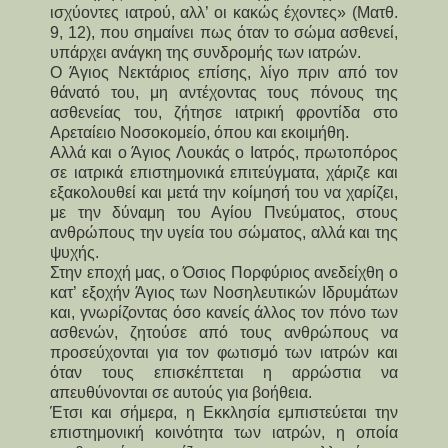
ισχύοντες ιατρού, αλλ’ οι κακώς έχοντες» (Ματθ.
9, 12), που σημαίνει πως όταν το σώμα ασθενεί,
υπάρχει ανάγκη της συνδρομής των ιατρών.
Ο Άγιος Νεκτάριος επίσης, λίγο πριν από τον
θάνατό του, μη αντέχοντας τους πόνους της
ασθενείας του, ζήτησε ιατρική φροντίδα στο
Αρεταίειο Νοσοκομείο, όπου και εκοιμήθη.
Αλλά και ο Άγιος Λουκάς ο Ιατρός, πρωτοπόρος
σε ιατρικά επιστημονικά επιτεύγματα, χάριζε και
εξακολουθεί και μετά την κοίμησή του να χαρίζει,
με την δύναμη του Αγίου Πνεύματος, στους
ανθρώπους την υγεία του σώματος, αλλά και της
ψυχής.
Στην εποχή μας, ο Όσιος Πορφύριος ανεδείχθη ο
κατ’ εξοχήν Άγιος των Νοσηλευτικών Ιδρυμάτων
και, γνωρίζοντας όσο κανείς άλλος τον πόνο των
ασθενών, ζητούσε από τους ανθρώπους να
προσεύχονται για τον φωτισμό των ιατρών και
όταν τους επισκέπτεται η αρρώστια να
απευθύνονται σε αυτούς για βοήθεια.
Έτσι και σήμερα, η Εκκλησία εμπιστεύεται την
επιστημονική κοινότητα των ιατρών, η οποία