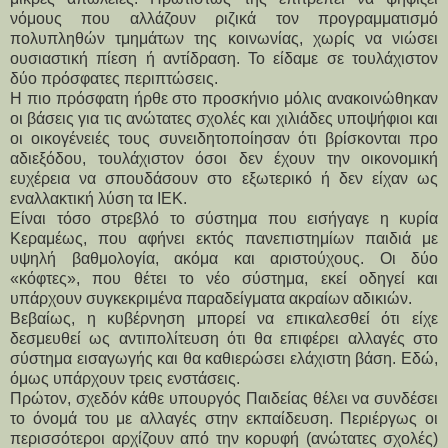
νόμους που αλλάζουν ριζικά τον προγραμματισμό
πολυπληθών τμημάτων της κοινωνίας, χωρίς να νιώσει
ουσιαστική πίεση ή αντίδραση. Το είδαμε σε τουλάχιστον
δύο πρόσφατες περιπτώσεις.
Η πιο πρόσφατη ήρθε στο προσκήνιο μόλις ανακοινώθηκαν
οι βάσεις για τις ανώτατες σχολές και χιλιάδες υποψήφιοι και
οι οικογένειές τους συνειδητοποίησαν ότι βρίσκονται προ
αδιεξόδου, τουλάχιστον όσοι δεν έχουν την οικονομική
ευχέρεια να σπουδάσουν στο εξωτερικό ή δεν είχαν ως
εναλλακτική λύση τα ΙΕΚ.
Είναι τόσο στρεβλό το σύστημα που εισήγαγε η κυρία
Κεραμέως, που αφήνει εκτός πανεπιστημίων παιδιά με
υψηλή βαθμολογία, ακόμα και αριστούχους. Οι δύο
«κόφτες», που θέτει το νέο σύστημα, εκεί οδηγεί και
υπάρχουν συγκεκριμένα παραδείγματα ακραίων αδικιών.
Βεβαίως, η κυβέρνηση μπορεί να επικαλεσθεί ότι είχε
δεσμευθεί ως αντιπολίτευση ότι θα επιφέρει αλλαγές στο
σύστημα εισαγωγής και θα καθιερώσει ελάχιστη βάση. Εδώ,
όμως υπάρχουν τρεις ενστάσεις.
Πρώτον, σχεδόν κάθε υπουργός Παιδείας θέλει να συνδέσει
το όνομά του με αλλαγές στην εκπαίδευση. Περιέργως οι
περισσότεροι αρχίζουν από την κορυφή (ανώτατες σχολές)