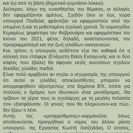
και όχι από τη βάση (δημοτικό-γυμνάσιο-λύκειο).
Δεύτερον, λόγω της ευαισθησίας του θέματος, οι αλλαγές
δεν εφαρμόζονται αμέσως. Σχεδόν όλοι οι έως τώρα
υπουργοί Παιδείας φρόντιζαν να εφαρμοστούν από την
επομένη ή και τη μεθεπομένη σχολική χρονιά. Το νομοσχέδιο
Κεραμέως ψηφίστηκε τον Φεβρουάριο και εφαρμόστηκε τον
Ιούνιο του 2021, φέτος δηλαδή, αναστατώνοντας τον
προγραμματισμό και την ζωή χιλιάδων οικογενειών.
Και, τρίτον, η υπουργός ουδέποτε είχε πει καθαρά ότι η
αλλαγή που επέφερε (Ελάχιστη Βάση Εισαγωγής και οι δύο
κόφτες που έβαλε) θα άφηναν εκτός ανώτατων σχολών
δεκάδες χιλιάδες παιδιά.
Είναι πολύ αμφίβολο αν ισχύει ο ισχυρισμός της υπουργού
ότι αυτοί οι χιλιάδες αποκλεισθέντες μπορούν να
απορροφηθούν αξιοπρεπώς στα δημόσια ΙΕΚ, οπότε για
πολλούς ο δρόμος των ιδιωτικών είναι μονόδρομος. Θα
τρίβουν τα χέρια τους οι σχολάρχες με τη μεγάλη πελατεία
που εξασφάλισαν. Οι γονείς που θα πληρώνουν-και πώς-
δεν ξέρω τι λένε.
Αυτής της «μεταρρύθμισης»-καρμανιόλα, όπως
αποδεικνύεται, προηγήθηκε ο νόμος του άλλου ρέκτη
υπουργού, της Εργασίας Κωστή Χατζηδάκη. Ο οποίος,