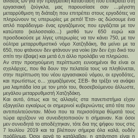
ανίδεος ων για την πραγματική κατάσταση που επικρατεί στη
εργασιακή ζούγκλα, μας παρουσίασε σαν …μέγιστη
μεταρρύθμιση τη διάταξη που επιτρέπει στους εργοδότες να
πληρώνουν τις υπερωρίες με ρεπό! Έτσι- ας δώσουμε ένα
απλό παράδειγμα- ένας εργαζόμενος που εργάζεται με τον
κατώτατο (κολοσσιαίο…) μισθό των 650 ευρώ και
προσδοκούσε με λίγες υπερωρίες να τον κάνει 750, με τον
ούλτρα μεταρρυθμιστικό νόμο Χατζηδάκη, θα μείνει με τα
650, που φτάνουν δεν φτάνουν για νοίκι (αν δεν έχει δικό του
σπίτι την έβαψε) και μετά ό,τι άλλο προλάβει να πληρώσει.
Αν στην προηγούμενη περίπτωση ευνοημένοι θα είναι οι
σχολάρχες, που θα δουν την πελατεία τους να πληθύνεται,
στην περίπτωση του νέου εργασιακού νόμου, οι εργοδότες,
και πρωτίστως ο… χειμαζόμενος ΣΕΒ- θα τρέξει να ανάψει
μια λαμπάδα ίσα με τον μπόι του, θεοσεβούμενου άλλωστε,
μεγάλου μεταρρυθμιστή Χατζηδάκη.
Και αυτό, όπως και τις αλλαγές στα πανεπιστήμια είχαν
εξαγγείλει εγκαίρως οι σημερινοί κυβερνώντες από τότε που
αντιπολιτεύονταν. Μόνο που τα περισσότερα θύματά τους
τώρα αρχίζουν να συνειδητοποιούν τι σήμαιναν. Και όσοι
μεν συνειδητά το αποδέχτηκαν, τότε δια της ψήφου τους στις
7 Ιουλίου 2019 και τα βλέπουν σήμερα όλα καλά, ουδέν
πρόβλημα. Όσοι αργά το κατάλαβαν, η απάντηση είναι η