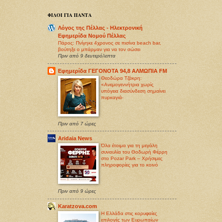
ΦΙΛΟΙ ΓΙΑ ΠΑΝΤΑ
Λόγος της Πέλλας - Ηλεκτρονική
Εφημερίδα Νομού Πέλλας
Πάρος: Πνίγηκε 4χρονος σε πισίνα beach bar,
βούτηξε ο μπάρμαν για να τον σώσει
Πριν από 9 δευτερόλεπτα
Εφημερίδα ΓΕΓΟΝΟΤΑ 94,8 ΑΛΜΩΠΙΑ FM
Θεοδώρα Τζάκρη:
«Ανεμογεννήτρια χωρίς
υπόγεια διασύνδεση σημαίνει
πυρκαγιά-
Πριν από 7 ώρες
Aridaia News
Όλα έτοιμα για τη μεγάλη
συναυλία του Θοδωρή Φέρρη
στο Pozar Park – Χρήσιμες
πληροφορίες για το κοινό
Πριν από 9 ώρες
Karatzova.com
Η Ελλάδα στις κορυφαίες
επιλογές των Ευρωπαίων