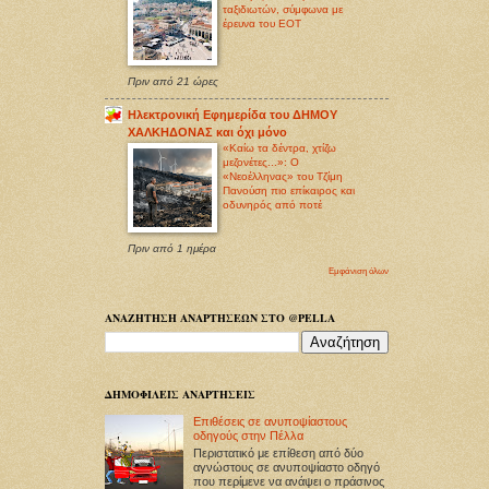
ταξιδιωτών, σύμφωνα με
έρευνα του ΕΟΤ
Πριν από 21 ώρες
Ηλεκτρονική Εφημερίδα του ΔΗΜΟΥ
ΧΑΛΚΗΔΟΝΑΣ και όχι μόνο
«Καίω τα δέντρα, χτίζω
μεζονέτες...»: Ο
«Νεοέλληνας» του Τζίμη
Πανούση πιο επίκαιρος και
οδυνηρός από ποτέ
Πριν από 1 ημέρα
Εμφάνιση όλων
ΑΝΑΖΗΤΗΣΗ ΑΝΑΡΤΗΣΕΩΝ ΣΤΟ @PELLA
ΔΗΜΟΦΙΛΕΙΣ ΑΝΑΡΤΗΣΕΙΣ
Επιθέσεις σε ανυποψίαστους
οδηγούς στην Πέλλα
Περιστατικό με επίθεση από δύο
αγνώστους σε ανυποψίαστο οδηγό
που περίμενε να ανάψει ο πράσινος