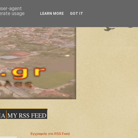
 user-agent
nerate usage
LEARN MORE
GOT IT
ΙΑ
MY RSS FEED
Εγγραφείτε στο RSS Feed