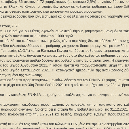
 καταβολής 36 άτοκων ή 72 χαμηλότοκων (με επιτόκιο 2,5%) μηνιαίων δόσεων, ο
αι τα Ελεγκτικά Κέντρα, οι οποίες δεν τελούν σε καθεστώς ρύθμισης και έχουν βε
για τις οφειλές πληττόμενων επιχειρήσεων και φυσικών προσώπων.
ερις μηνιαίες δόσεις που ισχύει σήμερα] και οι οφειλές για τις οποίες έχει χορηγηθεί α
ύ έτους 2020.
 σε 30 ευρώ για ρυθμίσεις οφειλών συνολικού ύψους (συμπεριλαμβανομένων τόκ
 οφειλών συνολικού ύψους άνω των 1.000 ευρώ.
 καταβολή του υπόλοιπου των οφειλών, εάν ο οφειλέτης δεν καταβάλλει δύο συνεχ
ων δύο τελευταίων δόσεων της ρύθμισης για χρονικό διάστημα μεγαλύτερο των δύο 
ς Υπηρεσίες (Δ.Ο.Υ.) και τα Ελεγκτικά Κέντρα και δόσεις ρυθμίσεων τμηματικής κατ
άταση καταβολής, δύνανται να επανενταχθούν στο ίδιο καθεστώς ρύθμισης με τους
 τον εναπομείναντα αριθμό δόσεων της ρύθμισης κατόπιν αίτησής τους. Η επανέντ
ης του μηνός Αυγούστου 2021, η οποία πρέπει να πραγματοποιηθεί μέχρι την τελ
ση του μηνός Σεπτεμβρίου 2021. Η καταληκτική ημερομηνία της αναβιώσασας ρύ
ς την ημέρα της αναβίωσης.
ες καταβολής των προβλεπόμενων μηνιαίων δόσεων για τον ΕΝΦΙΑ. Ο φόρος θα κατα
λεται μέχρι και την 30ή Σεπτεμβρίου 2021 και η τελευταία μέχρι και την 28η Φεβρ
από την καταβολή ΕΝ.Φ.Ι.Α. με χορήγηση απαλλαγής και για τα ακίνητα που ανήκο
 κατασκευαστή οικοδομών προς πώληση, να υποβάλει αίτηση υπαγωγής στο κα
παράδοση ακινήτων. Ορίζεται ότι η αίτηση θα υποβάλλεται μέχρι τις 31.12.2021 
ς που εκδίδονται από την 1.7.2021 και εφεξής, εφαρμόζεται εξάμηνη προθεσμία α
στή Φ.Π.Α. έξι τοις εκατό (6%) του Κώδικα Φ.Π.Α., έως και την 31η Δεκεμβρίου 202