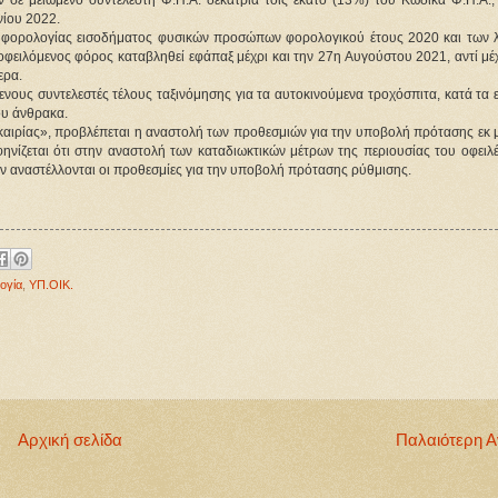
σε μειωμένο συντελεστή Φ.Π.Α. δεκατρία τοις εκατό (13%) του Κώδικα Φ.Π.Α., 
νίου 2022.
ις φορολογίας εισοδήματος φυσικών προσώπων φορολογικού έτους 2020 και των 
φειλόμενος φόρος καταβληθεί εφάπαξ μέχρι και την 27η Αυγούστου 2021, αντί μέχ
​​ ​​​
νους συντελεστές τέλους ταξινόμησης για τα αυτοκινούμενα τροχόσπιτα, κατά τα 
ου άνθρακα.
υκαιρίας», προβλέπεται η αναστολή των προθεσμιών για την υποβολή πρότασης εκ 
ίζεται ότι στην αναστολή των καταδιωκτικών μέτρων της περιουσίας του οφειλέ
ν αναστέλλονται οι προθεσμίες για την υποβολή πρότασης ρύθμισης.
ογία
,
ΥΠ.ΟΙΚ.
Αρχική σελίδα
Παλαιότερη 