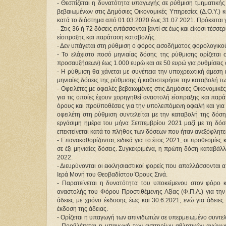
- Θεσπίζεται η δυνατότητα υπαγωγής σε ρύθμιση τμηματικής
βεβαιωμένων στις Δημόσιες Οικονομικές Υπηρεσίες (Δ.Ο.Υ.) κ
κατά το διάστημα από 01.03.2020 έως 31.07.2021. Πρόκειται 
​- Στις 36 ή 72 δόσεις εντάσσονται [αντί σε έως και είκοσι τέσσ
είσπραξης και παράταση καταβολής.
- Δεν υπάγεται στη ρύθμιση ο φόρος εισοδήματος φορολογικο
- Το ελάχιστο ποσό μηνιαίας δόσης της ρύθμισης ορίζεται
προσαυξήσεων) έως 1.000 ευρώ και σε 50 ευρώ για ρυθμίσεις
- Η ρύθμιση θα χάνεται με συνέπεια την υποχρεωτική άμεση
μηνιαίες δόσεις της ρύθμισης ή καθυστερήσει την καταβολή τ
- Οφειλέτες με οφειλές βεβαιωμένες στις Δημόσιες Οικονομικέ
για τις οποίες έχουν χορηγηθεί αναστολή είσπραξης και παρ
όρους και προϋποθέσεις για την υπολειπόμενη οφειλή και για
οφειλέτη στη ρύθμιση συντελείται με την καταβολή της δόσ
εργάσιμη ημέρα του μήνα Σεπτεμβρίου 2021 μαζί με τη δό
επεκτείνεται κατά το πλήθος των δόσεων που ήταν ανεξόφλητε
- Επανακαθορίζονται, ειδικά για το έτος 2021, οι προθεσμί
σε έξι μηνιαίες δόσεις. Συγκεκριμένα, η πρώτη δόση καταβάλ
2022.
- Διευρύνονται οι εκκλησιαστικοί φορείς που απαλλάσσονται 
Ιερά Μονή του Θεοβαδίστου Όρους Σινά.
- Παρατείνεται η δυνατότητα του υποκείμενου στον φόρο
αναστολής του Φόρου Προστιθέμενης Αξίας (Φ.Π.Α.) για την 
άδειες με χρόνο έκδοσης έως και 30.6.2021, ενώ για άδειε
έκδοση της άδειας.
- Ορίζεται η υπαγωγή των απινιδωτών σε υπερμειωμένο συντελε