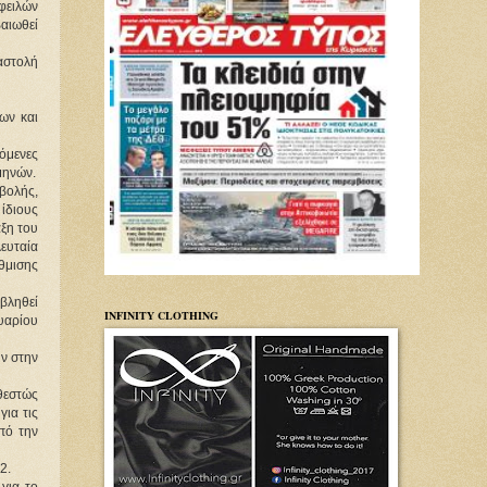
φειλών
βαιωθεί
ναστολή
ων και
όμενες
μηνών.
αβολής,
 ίδιους
αξη του
ευταία
θμισης
βληθεί
INFINITY CLOTHING
ουαρίου
υν στην
θεστώς
για τις
πό την
2.