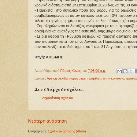
- Προβλέπεται η υπαγωγή των εισιτηρίων αθλητικών αγώνων 
χρονικό διάστημα από 1ηΣεπτεμβρίου 2020 έως και τις 30 Ιου
- Παρέχεται, στο συνολικό ποσό του φόρου για τις δηλώσε
συμβεβαιούμενων με αυτόν οφειλών, έκπτωση 3%, εφόσον ο ο
τελευταία εργάσιμη ημέρα του μηνός Ιουλίου, όπως ισχύει σήμερα. ​​​
- Συμπληρώνονται οι διατάξεις αναφορικά με τους εφαρμοζόμε
οριζόμενα και αναλόγως της εκπεμπόμενης μάζας διοξειδίου τ
- Σε ό,τι αφορά τη «Ρύθμιση οφειλών και παροχή δεύτερης ε
των πιστωτών κατά τον μήνα Αύγουστο. Παράλληλα, αποσαφην
συνυπολογίζεται το διάστημα απο 1 έως 31 Αυγούστου, εφόσο
Πηγή: ΑΠΕ-ΜΠΕ
Αναρτήθηκε από
Πέτρος Κάνος
στις
7:05:00 π.μ.
Ετικέτες
Αρχική σελίδα
,
κορονοχρέη
,
ρύμθιση
,
στην κοινωνία
,
τροπολ
Δεν υπάρχουν σχόλια:
Δημοσίευση σχολίου
Νεότερη ανάρτηση
Εγγραφή σε:
Σχόλια ανάρτησης (Atom)