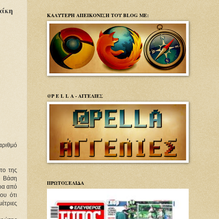
τάκη
ΚΑΛΥΤΕΡΗ ΑΠΕΙΚΟΝΙΣΗ ΤΟΥ BLOG ΜΕ:
@P E L L A - ΑΓΓΕΛΙΕΣ
αριθμό
το της
η Βάση
ΠΡΩΤΟΣΕΛΙΔΑ
ρα από
ου ότι
έτριες