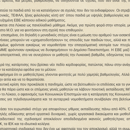
 άριστες και μέτριες βαθμολογίες να οδηγούνται σε σχολές που δεν είναι της 
ατεύει τα παιδιά από το να καταλήγουν σε σχολές που δεν τα ενδιαφέρουν. Οι στρε
κτονικές, ΤΕΦΑΑ, ξένες φιλολογίες κλπ) απ’ όπου παιδιά με υψηλές βαθμολογίες κα
 αυξημένη ΕΒΕ κάποιου ειδικού μαθήματος.
σκεται στα Λύκεια ως πανελλαδικό μάθημα. Ακόμα, για πρώτη φορά στην ιστορία, 
στο Μ.Ο. για να φοιτήσουν στη σχολή που επιθυμούν.
επισημάνει, ότι δηλαδή ο μοναδικός στόχος είναι η μείωση του αριθμού των εισακτ
ογένειες μπορούν να «χρηματοδοτήσουν» τις σπουδές των παιδιών τους, αλλά και 
αμέως φρόντισε εγκαίρως να νομοθετήσει την επαγγελματική ισοτιμία των πτυχί
α ΜΜΕ φρόντισαν εγκαίρως να δυσφημήσουν το Δημόσιο Πανεπιστήμιο. Η ΕΒΕ μαζί 
ν αποτρεπτικά, στο να συνεχίσουν οι μαθητές την Λυκειακή βαθμίδα, οδηγώντας το
γορά της κατάρτισης που βρίσκει νέο πεδίο κερδοφορίας, πατώντας πάνω στην ανά
 τα κατάλληλα εφόδια για το μέλλον.
αφήγημα ότι οι μαθητές/τριες γίνονται φοιτητές με πολύ χαμηλές βαθμολογίες. Αλλ
ν αιτία και να το θεραπεύσει.
ευτική κρίση που προκάλεσε η πανδημία, ώστε να βελτιωθούν οι επιδόσεις και το γ
 θα πάρει ώστε και οι επόμενες γενιές μαθητών να λάβουν ποιοτική εκπαίδευση; 
 το Λύκειο, ο αφανισμός των Κοινωνικών Επιστημών και η κατάργηση της Κοινωνιο
σεις για τηλεδιαγωνίσματα και τα αυταρχικά νομοθετήματα συνέβαλαν στη βελτίω
φτάσει τον ευρωπαϊκό στόχο για αποφοίτους γ/θμιας εκπαίδευσης πάνω από 40%. 
ηλής ειδίκευσης φτηνό εργατικό δυναμικό, χωρίς εργασιακά δικαιώματα και μισθο
ιδευτικοί της σχεδιασμοί αποκλείουν αποδεδειγμένα ικανούς μαθητές/τριες α
 τα ΙΕΚ και τα ιδιωτικά κολέγια.
τρατηγικό σχεδιασμό που δεν έχει ως αφετηρία του τον αποκλεισμό, αλλά τη συμμ