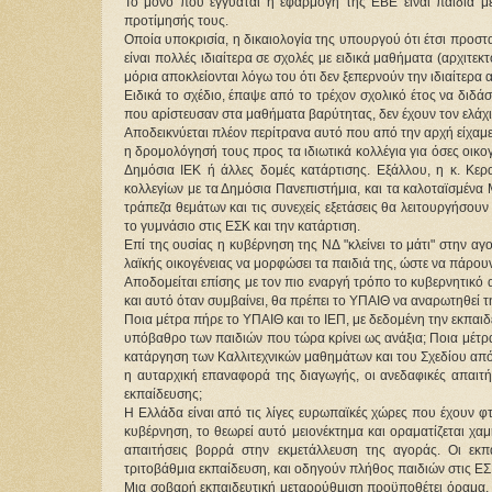
Το μόνο που εγγυάται η εφαρμογή της ΕΒΕ είναι παιδιά με
προτίμησής τους.
Οποία υποκρισία, η δικαιολογία της υπουργού ότι έτσι προστ
είναι πολλές ιδιαίτερα σε σχολές με ειδικά μαθήματα (αρχιτε
μόρια αποκλείονται λόγω του ότι δεν ξεπερνούν την ιδιαίτερα
Ειδικά το σχέδιο, έπαψε από το τρέχον σχολικό έτος να διδά
που αρίστευσαν στα μαθήματα βαρύτητας, δεν έχουν τον ελάχι
Αποδεικνύεται πλέον περίτρανα αυτό που από την αρχή είχαμε 
η δρομολόγησή τους προς τα ιδιωτικά κολλέγια για όσες οικ
Δημόσια ΙΕΚ ή άλλες δομές κατάρτισης. Εξάλλου, η κ. Κερ
κολλεγίων με τα Δημόσια Πανεπιστήμια, και τα καλοταϊσμέν
τράπεζα θεμάτων και τις συνεχείς εξετάσεις θα λειτουργήσου
το γυμνάσιο στις ΕΣΚ και την κατάρτιση.
Επί της ουσίας η κυβέρνηση της ΝΔ "κλείνει το μάτι" στην α
λαϊκής οικογένειας να μορφώσει τα παιδιά της, ώστε να πάρουν
Αποδομείται επίσης με τον πιο εναργή τρόπο το κυβερνητικό 
και αυτό όταν συμβαίνει, θα πρέπει το ΥΠΑΙΘ να αναρωτηθεί τη
Ποια μέτρα πήρε το ΥΠΑΙΘ και το ΙΕΠ, με δεδομένη την εκπαιδ
υπόβαθρο των παιδιών που τώρα κρίνει ως ανάξια; Ποια μέτρα
κατάργηση των Καλλιτεχνικών μαθημάτων και του Σχεδίου από
η αυταρχική επαναφορά της διαγωγής, οι ανεδαφικές απαιτή
εκπαίδευσης;
Η Ελλάδα είναι από τις λίγες ευρωπαϊκές χώρες που έχουν 
κυβέρνηση, το θεωρεί αυτό μειονέκτημα και οραματίζεται χαμ
απαιτήσεις βορρά στην εκμετάλλευση της αγοράς. Οι εκπα
τριτοβάθμια εκπαίδευση, και οδηγούν πλήθος παιδιών στις ΕΣΚ,
Μια σοβαρή εκπαιδευτική μεταρρύθμιση προϋποθέτει όραμα, σ