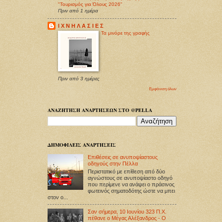
"Τουρισμός για Όλους 2026"
Πριν από 1 ημέρα
Ι Χ Ν Η Λ Α Σ Ι Ε Σ
Τα μινόρε της γραφής
Πριν από 3 ημέρες
Εμφάνιση όλων
ΑΝΑΖΗΤΗΣΗ ΑΝΑΡΤΗΣΕΩΝ ΣΤΟ @PELLA
ΔΗΜΟΦΙΛΕΙΣ ΑΝΑΡΤΗΣΕΙΣ
Επιθέσεις σε ανυποψίαστους
οδηγούς στην Πέλλα
Περιστατικό με επίθεση από δύο
αγνώστους σε ανυποψίαστο οδηγό
που περίμενε να ανάψει ο πράσινος
φωτεινός σηματοδότης ώστε να μπει
στον ο...
Σαν σήμερα, 10 Ιουνίου 323 Π.Χ.
πέθανε ο Μέγας Αλέξανδρος - Ο