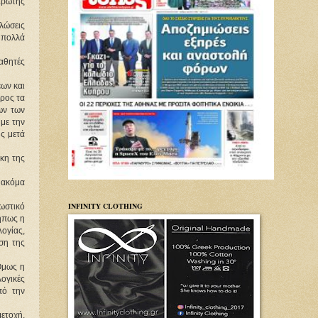
πρώτης
βλώσεις
ι πολλά
μαθητές
έων και
προς τα
ων των
με την
υς μετά
γκη της
ά ακόμα
INFINITY CLOTHING
νωστικό
Μήπως η
λογίας,
ση της
Όμως η
λογικές
πό την
ετοχή,