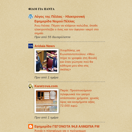
ΦΙΛΟΙ ΓΙΑ ΠΑΝΤΑ
Λόγος της Πέλλας - Ηλεκτρονική
Εφημερίδα Νομού Πέλλας
Άνω Λιόσια: Πήγαν να κλέψουν καλώδια, έπαθε
ηλεκτροπληξία ο ένας και τον άφησαν νεκρό στο
σημείο
Πριν από 55 δευτερόλεπτα
Aridaia News
Χουρδάκης για
Κωνσταντοπούλου: «Μου
πήρε το γραφείο στη Βουλή
και όταν ρώτησα πού θα
κάθομαι μου είπε στις
σκάλες»
Πριν από 1 ημέρα
Karatzova.com
Πιερία: Προσποιούμενοι
τηλεφωνικά τον γιατρό
απέσπασαν χρήματα, χρυσές
λίρες και κοσμήματα αξίας
72.000 ευρώ
Πριν από 1 ημέρα
Εφημερίδα ΓΕΓΟΝΟΤΑ 94,8 ΑΛΜΩΠΙΑ FM
Άνοιξε η πλατφόρμα για ο πρόγραμμα