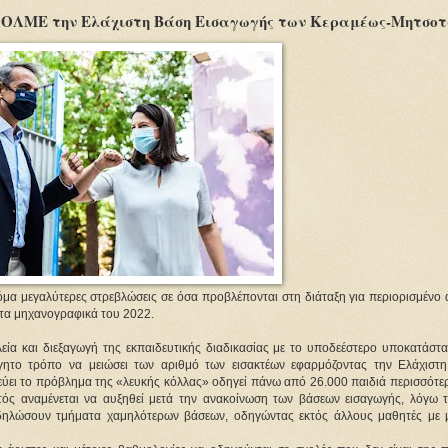
η ΟΛΜΕ την Ελάχιστη Βάση Εισαγωγής των Κεραμέως-Μητσο
α μεγαλύτερες στρεβλώσεις σε όσα προβλέπονται στη διάταξη για περιορισμένο 
τα μηχανογραφικά του 2022.
εία και διεξαγωγή της εκπαιδευτικής διαδικασίας με το υποδεέστερο υποκατάστα
γητο τρόπο να μειώσει των αριθμό των εισακτέων εφαρμόζοντας την Ελάχιστ
εύει το πρόβλημα της «λευκής κόλλας» οδηγεί πάνω από 26.000 παιδιά περισσότε
τός αναμένεται να αυξηθεί μετά την ανακοίνωση των βάσεων εισαγωγής, λόγω τ
δηλώσουν τμήματα χαμηλότερων βάσεων, οδηγώντας εκτός άλλους μαθητές με μ