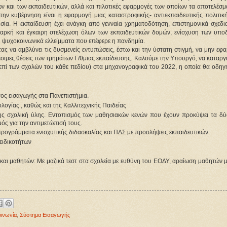
ν και των εκπαιδευτικών, αλλά και πιλοτικές εφαρμογές των οποίων τα αποτελέσμ
 την κυβέρνηση είναι η εφαρμογή μιας καταστροφικής- αντιεκπαιδευτικής πολιτικ
ισία. Η εκπαίδευση έχει ανάγκη από γενναία χρηματοδότηση, επιστημονικά σχεδι
ρκή και έγκαιρη στελέχωση όλων των εκπαιδευτικών δομών, ενίσχυση των υπο
ι ψυχοκοινωνικά ελλείμματα που επέφερε η πανδημία.
να αμβλύνει τις δυσμενείς εντυπώσεις, έστω και την ύστατη στιγμή, να μην εφα
σιμες θέσεις των τμημάτων Γ/θμιας εκπαίδευσης. Καλούμε την Υπουργό, να καταργ
πί των σχολών του κάθε πεδίου) στα μηχανογραφικά του 2022, η οποία θα οδηγή
ος εισαγωγής στα Πανεπιστήμια.
ογίας , καθώς και της Καλλιτεχνικής Παιδείας
ς σχολική ύλης. Εντοπισμός των μαθησιακών κενών που έχουν προκύψει τα δύ
μός για την αντιμετώπισή τους.
προγράμματα ενισχυτικής διδασκαλίας και ΠΔΣ με προσλήψεις εκπαιδευτικών.
ειδικοτήτων
 και μαθητών: Με μαζικά τεστ στα σχολεία με ευθύνη του ΕΟΔΥ, αραίωση μαθητών 
οινωνία
,
Σύστημα Εισαγωγής