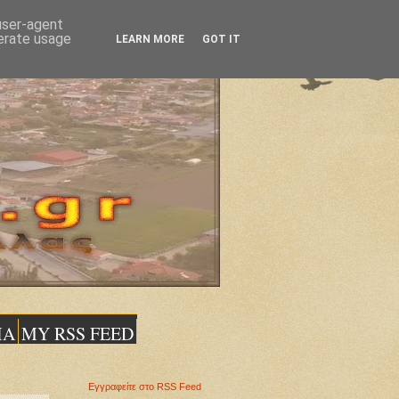
 user-agent
nerate usage
LEARN MORE
GOT IT
ΙΑ
MY RSS FEED
Εγγραφείτε στο RSS Feed