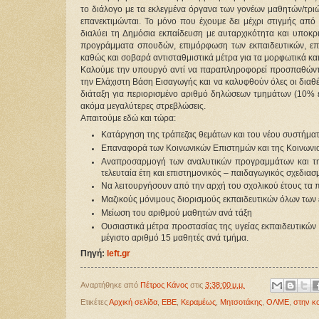
το διάλογο με τα εκλεγμένα όργανα των γονέων μαθητών/τριώ
επανεκτιμώνται. Το μόνο που έχουμε δει μέχρι στιγμής από
διαλύει τη Δημόσια εκπαίδευση με αυταρχικότητα και υποκρ
προγράμματα σπουδών, επιμόρφωση των εκπαιδευτικών, επα
καθώς και σοβαρά αντισταθμιστικά μέτρα για τα μορφωτικά κα
Καλούμε την υπουργό αντί να παραπληροφορεί προσπαθώντας 
την Ελάχιστη Βάση Εισαγωγής και να καλυφθούν όλες οι διαθέ
διάταξη για περιορισμένο αριθμό δηλώσεων τμημάτων (10% ε
ακόμα μεγαλύτερες στρεβλώσεις.
Απαιτούμε εδώ και τώρα:
Κατάργηση της τράπεζας θεμάτων και του νέου συστήματ
Επαναφορά των Κοινωνικών Επιστημών και της Κοινωνιολ
Αναπροσαρμογή των αναλυτικών προγραμμάτων και τη
τελευταία έτη και επιστημονικός – παιδαγωγικός σχεδιασ
Να λειτουργήσουν από την αρχή του σχολικού έτους τα 
Μαζικούς μόνιμους διορισμούς εκπαιδευτικών όλων των 
Μείωση του αριθμού μαθητών ανά τάξη
Ουσιαστικά μέτρα προστασίας της υγείας εκπαιδευτικών
μέγιστο αριθμό 15 μαθητές ανά τμήμα.
Πηγή:
left.gr
Αναρτήθηκε από
Πέτρος Κάνος
στις
3:38:00 μ.μ.
Ετικέτες
Αρχική σελίδα
,
ΕΒΕ
,
Κεραμέως
,
Μητσοτάκης
,
ΟΛΜΕ
,
στην κ