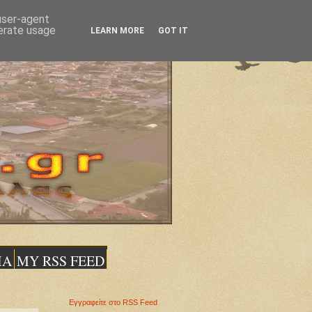
 user-agent
nerate usage
LEARN MORE
GOT IT
ΙΑ
MY RSS FEED
Εγγραφείτε στο RSS Feed