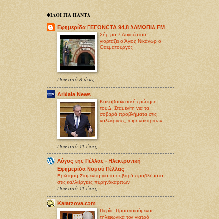
ΦΙΛΟΙ ΓΙΑ ΠΑΝΤΑ
Εφημερίδα ΓΕΓΟΝΟΤΑ 94,8 ΑΛΜΩΠΙΑ FM
Σήμερα 7 Αυγούστου
γιορτάζει ο Άγιος Νικάνωρ ο
Θαυματουργός
Πριν από 8 ώρες
Aridaia News
Κοινοβουλευτική ερώτηση
του Δ. Σταμενίτη για τα
σοβαρά προβλήματα στις
καλλιέργειες πυρηνόκαρπων
Πριν από 11 ώρες
Λόγος της Πέλλας - Ηλεκτρονική
Εφημερίδα Νομού Πέλλας
Ερώτηση Σταμενίτη για τα σοβαρά προβλήματα
στις καλλιέργειες πυρηνόκαρπων
Πριν από 11 ώρες
Karatzova.com
Πιερία: Προσποιούμενοι
τηλεφωνικά τον γιατρό