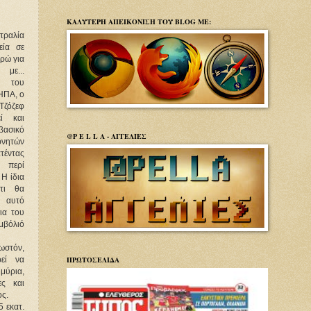
ΚΑΛΥΤΕΡΗ ΑΠΕΙΚΟΝΙΣΗ ΤΟΥ BLOG ΜΕ:
αλία
εία σε
υρώ για
με...
 του
 ΗΠΑ, ο
ζόζεφ
εί και
ασικό
@P E L L A - ΑΓΓΕΛΙΕΣ
ρνητών
τέντας
 περί
Η ίδια
ότι θα
’ αυτό
ια του
εμβόλιό
ωστόν,
ΠΡΩΤΟΣΕΛΙΔΑ
εί να
μύρια,
ες και
ος.
5 εκατ.