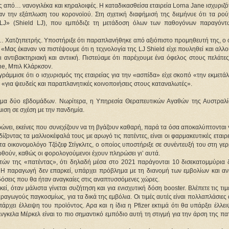
 από… νανογιλέκα και κηραλοιφές. Η καταδικασθείσα εταιρεία Lorna Jane ισχυριζό
ν την εξάπλωση του κορονοϊού. Στη σχετική διαφήμισή της διεμήνυε ότι τα ρού
LJ» (Shield LJ), που εμπόδιζε τη μετάδοση όλων των παθογόνων παραγόντ
 ο… Χατζηπετρής. Υποστήριξε ότι παραπλανήθηκε από αξιόπιστο προμηθευτή της, ο
Μας έκαναν να πιστέψουμε ότι η τεχνολογία της LJ Shield είχε πουληθεί και αλλ
αι αντιβακτηριακή και αντιική. Πιστεύαμε ότι παρέχουμε ένα όφελος στους πελάτε
ne, Μπιλ Κλάρκσον.
ράμμισε ότι ο ισχυρισμός της εταιρείας για την «ασπίδα» είχε σκοπό «την εκμετά
ε «για ψευδείς και παραπλανητικές κοινοποιήσεις στους καταναλωτές».
τημα δύο εβδομάδων. Νωρίτερα, η Υπηρεσία Θεραπευτικών Αγαθών της Αυστραλί
ιση σε σχέση με την πανδημία.
ώνει, εκείνες που συνεχίζουν να τη βγάζουν καθαρή, παρά τα όσα αποκαλύπτονται 
ζοντας τα μαλλιοκέφαλά τους με αρωγό τις πατέντες, είναι οι φαρμακευτικές εταιρε
 οικονομολόγο Τζόζεφ Στίγκλιτς, ο οποίος υποστήριξε σε συνέντευξή του στη γερ
αρθούν, καθώς οι φορολογούμενοι έχουν πληρώσει γι’ αυτά.
κτών της «πατέντας», ότι δηλαδή μέσα στο 2021 παράγονται 10 δισεκατομμύρια δ
«Η παραγωγή δεν επαρκεί, υπάρχει πρόβλημα με τη διανομή των εμβολίων και α
δόσεις που θα ήταν αναγκαίες στις αναπτυσσόμενες χώρες.
ί, όταν μάλιστα γίνεται συζήτηση και για ενισχυτική δόση booster. Βλέπετε τις τι
αραγωγούς παγκοσμίως, για τα δικά της εμβόλια. Οι τιμές αυτές είναι πολλαπλάσιες
άρχει έλλειψη του προϊόντος. Αρα και η ίδια η Pfizer εκτιμά ότι θα υπάρξει έλλε
νγκελα Μέρκελ είναι το πιο σημαντικό εμπόδιο αυτή τη στιγμή για την άρση της πα