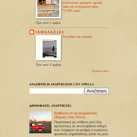
απέσπασαν χρήματα, χρυσές
λίρες και κοσμήματα αξίας
72.000 ευρώ
Πριν από 1 ημέρα
Ι Χ Ν Η Λ Α Σ Ι Ε Σ
Τα μινόρε της γραφής
Πριν από 4 ημέρες
Εμφάνιση όλων
ΑΝΑΖΗΤΗΣΗ ΑΝΑΡΤΗΣΕΩΝ ΣΤΟ @PELLA
ΔΗΜΟΦΙΛΕΙΣ ΑΝΑΡΤΗΣΕΙΣ
Επιθέσεις σε ανυποψίαστους
οδηγούς στην Πέλλα
Περιστατικό με επίθεση από δύο
αγνώστους σε ανυποψίαστο οδηγό
που περίμενε να ανάψει ο πράσινος
φωτεινός σηματοδότης ώστε να μπει