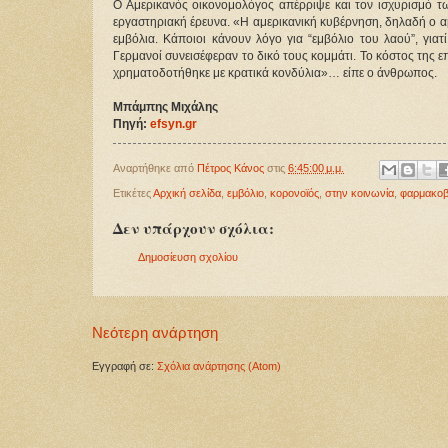
Ο Αμερικανός οικονομολόγος απέρριψε και τον ισχυρισμό τω
εργαστηριακή έρευνα. «Η αμερικανική κυβέρνηση, δηλαδή ο αμ
εμβόλια. Κάποιοι κάνουν λόγο για “εμβόλιο του λαού”, για
Γερμανοί συνεισέφεραν το δικό τους κομμάτι. Το κόστος της ε
χρηματοδοτήθηκε με κρατικά κονδύλια»… είπε ο άνθρωπος.
Μπάμπης Μιχάλης
Πηγή:
efsyn.gr
Αναρτήθηκε από
Πέτρος Κάνος
στις
6:45:00 μ.μ.
Ετικέτες
Αρχική σελίδα
,
εμβόλιο
,
κορονοϊός
,
στην κοινωνία
,
φαρμακοβ
Δεν υπάρχουν σχόλια:
Δημοσίευση σχολίου
Νεότερη ανάρτηση
Εγγραφή σε:
Σχόλια ανάρτησης (Atom)