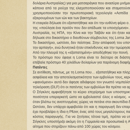
δολάρια Αυστραλίας) για μια ματσαράγκα που ανασύρει μνήμες
κάποια από τα ρούχα της ελαχιστοποιούσαν και σταματούσα
χρησιμοποιούσαν την πρωτοποριακή τεχνολογία «Ασπίδα 
εξαιρουμένων των ιών και των βακτηρίων.
Η εταιρεία δήλωσε ότι εξαπατήθηκε και ότι την ευθύνη φέρει
της «πούλησε ένα προϊόν που δεν απέδωσε τα υποσχόμενα». «
Αυστραλία, τις ΗΠΑ, την Κίνα και την Ταϊβάν και ότι ήταν κ
δήλωσε στο δικαστήριο ο διευθύνων σύμβουλος της Lorna Ja
Το δικαστήριο, ωστόσο, δεν πείστηκε. Στην απόφασή του υπογ
την αρπαγή», ενώ δυνητικά ήταν επικίνδυνος και την τιμώρησ
Από την πλευρά της η «εξαπατημένη» αποδέχθηκε την ποινή.
Το πρόστιμο που έφαγε η Lorna είναι το δεύτερο σε διάσ
επέβαλε πρόστιμο 40 χιλιάδων δολαρίων για παράνομη διαφήμ
Πατέντες
Σε αντίθεση, πάντως, με τη Lorna που… εξαπατήθηκε και πληρ
ασφάλεια και την αποτελεσματικότητα των εμβολίων τους, κερδί
«φαινόμενο» αυτό δεν άφησε αδιάφορο τον γνωστό νομπελίστα
τηλεόραση (DLF) ότι οι πατέντες των εμβολίων θα πρέπει να 
Ο Στίγκλιτς αμφισβήτησε το κύριο επιχείρημα των υποστηρι
ποσότητα υπεραρκετή ώστε να εμβολιαστεί όλος ο κόσμος. 
όταν βλέπω τις ανεπτυγμένες χώρες να πετάνε στα σκουπίδια 
Ωστόσο, δεν υπάρχει αμφιβολία ότι και η παραγωγή δεν επαρκε
έχει προβλέψει η ίδια η Pfizer, ένας από τους μεγαλύτερους π
κόστος παραγωγής. Για να ζητήσεις τέτοια τιμή, πρέπει να υπ
Στίγκλιτς υποστήριξε ακόμη ότι η Γερμανία και προσωπικά η Α
αίτημα που στηρίζουν πάνω από 100 χώρες του κόσμου.