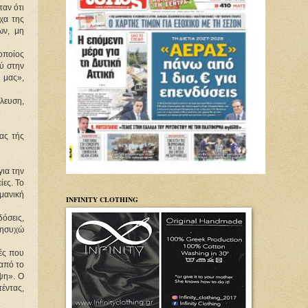
ταν ότι
χα της
ων, μη
 οποίος
ού στην
ς μας»,
λλευση,
ας τής
για την
ίες. Το
μανική
INFINITY CLOTHING
όσεις,
νησυχώ
μές που
 από το
ιψη». Ο
τέντας,