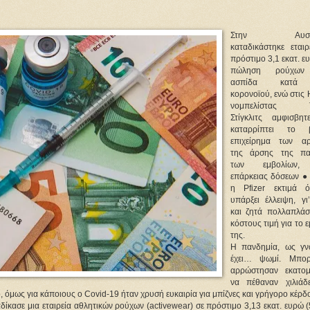
Στην Αυστρ
καταδικάστηκε εταιρ
πρόστιμο 3,1 εκατ. ε
πώληση ρούχων 
ασπίδα κατά
κορονοϊού, ενώ στις
νομπελίστας Τ
Στίγκλιτς αμφισβητ
καταρρίπτει το β
επιχείρημα των α
της άρσης της πα
των εμβολίων,
επάρκειας δόσεων ● 
η Pfizer εκτιμά 
υπάρξει έλλειψη, γι
και ζητά πολλαπλάσ
κόστους τιμή για το 
της.
Η πανδημία, ως γν
έχει… ψωμί. Μπορ
αρρώστησαν εκατομ
να πέθαναν χιλιάδ
όμως για κάποιους ο Covid-19 ήταν χρυσή ευκαιρία για μπίζνες και γρήγορο κέρδ
κασε μια εταιρεία αθλητικών ρούχων (activewear) σε πρόστιμο 3,13 εκατ. ευρώ (