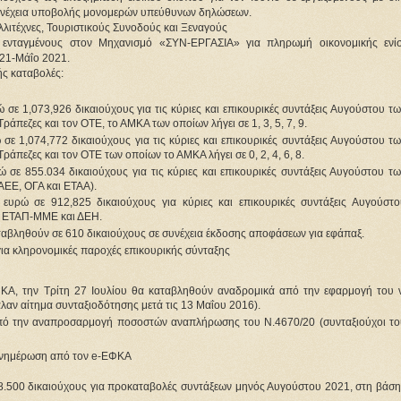
υνέχεια υποβολής μονομερών υπεύθυνων δηλώσεων.
λλιτέχνες, Τουριστικούς Συνοδούς και Ξεναγούς
ς ενταγμένους στον Μηχανισμό «ΣΥΝ-ΕΡΓΑΣΙΑ» για πληρωμή οικονομικής ενί
021-Μάΐο 2021.
ής καταβολές:
 σε 1,073,926 δικαιούχους για τις κύριες και επικουρικές συντάξεις Αυγούστου τ
άπεζες και τον ΟΤΕ, το ΑΜΚΑ των οποίων λήγει σε 1, 3, 5, 7, 9.
σε 1,074,772 δικαιούχους για τις κύριες και επικουρικές συντάξεις Αυγούστου τ
ράπεζες και τον ΟΤΕ των οποίων το ΑΜΚΑ λήγει σε 0, 2, 4, 6, 8.
 σε 855.034 δικαιούχους για τις κύριες και επικουρικές συντάξεις Αυγούστου τ
ΑΕΕ, ΟΓΑ και ΕΤΑΑ).
ευρώ σε 912,825 δικαιούχους για κύριες και επικουρικές συντάξεις Αυγούστο
, ΕΤΑΠ-ΜΜΕ και ΔΕΗ.
αταβληθούν σε 610 δικαιούχους σε συνέχεια έκδοσης αποφάσεων για εφάπαξ.
για κληρονομικές παροχές επικουρικής σύνταξης
ΦΚΑ, την Τρίτη 27 Ιουλίου θα καταβληθούν αναδρομικά από την εφαρμογή του ν
λαν αίτημα συνταξιοδότησης μετά τις 13 Μαΐου 2016).
πό την αναπροσαρμογή ποσοστών αναπλήρωσης του Ν.4670/20 (συνταξιούχοι το
 ενημέρωση από τον e-ΕΦΚΑ
28.500 δικαιούχους για προκαταβολές συντάξεων μηνός Αυγούστου 2021, στη βάση 