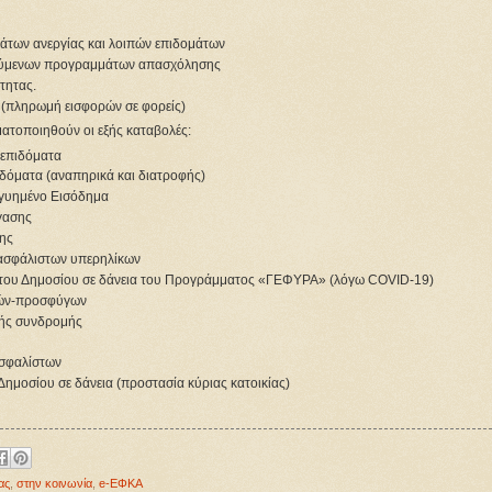
μάτων ανεργίας και λοιπών επιδομάτων
οτούμενων προγραμμάτων απασχόλησης
τητας.
 (πληρωμή εισφορών σε φορείς)
ατοποιηθούν οι εξής καταβολές:
 επιδόματα
ιδόματα (αναπηρικά και διατροφής)
Εγγυημένο Εισόδημα
έγασης
σης
ανασφάλιστων υπερηλίκων
ά του Δημοσίου σε δάνεια του Προγράμματος «ΓΕΦΥΡΑ» (λόγω COVID-19)
ενών-προσφύγων
κής συνδρομής
ασφαλίστων
ημοσίου σε δάνεια (προστασία κύριας κατοικίας)
ας
,
στην κοινωνία
,
e-ΕΦΚΑ