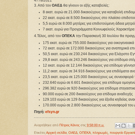
4778/2021
3. Από τον
ΟΑΕΔ
θα γίνουν οι εξής καταβολές:
8 εκατ. ευρώ σε 21.000 δικαιούχους για καταβολή επιδο
22 εκατ. ευρώ σε 8.500 δικαιούχους στο πλαίσιο επιδ
5,5 ευρώ σε 8.000 μητέρες για επιδοτούμενη άδεια μητρό
7 εκατ. ευρώ για Προγράμματα Κοινωφελούς Χαρακτήρα
4.Τέλος, από τον
ΟΠΕΚΑ
την Παρασκευή 30 Ιουλίου θα πραγμ
175 εκατ. ευρώ σε 755.000 δικαιούχους για οικογενειακά
72 εκατ. ευρώ σε 172.000 δικαιούχους για αναπηρικά επ
50,5 εκατ. ευρώ σε 230.244 δικαιούχους για Ελάχιστο 
29,8 εκατ. ευρώ σε 243.246 δικαιούχους για επίδομα στ
12 εκατ. ευρώ σε 12.144 δικαιούχους για επίδομα γέννη
11,2 εκατ. ευρώ σε 34.916 δικαιούχους για επιδόματα 
23,5 εκατ. ευρώ σε 125.000 δικαιούχους ως συνεισφορ
232.640 ευρώ σε 6.601 δικαιούχους για επίδομα ομογ
296.382 ευρώ σε 920 δικαιούχους για επίδομα στεγαστι
90.000 ευρώ σε 200 δικαιούχους για επίδομα αναδοχής
129.103 ευρώ σε 129 δικαιούχους για έξοδα κηδείας αν
170.000 ευρώ σε 2.800 δικαιούχους ως συνεισφορά του Δ
Πηγή:
efsyn.gr
Αναρτήθηκε από
Πέτρος Κάνος
στις
9:58:00 π.μ.
Ετικέτες
Αρχική σελίδα
,
ΟΑΕΔ
,
ΟΠΕΚΑ
,
πληρωμές
,
πουργείο Εργασί