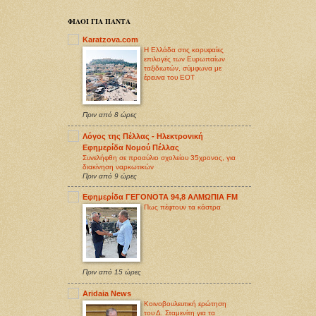
ΦΙΛΟΙ ΓΙΑ ΠΑΝΤΑ
Karatzova.com
Η Ελλάδα στις κορυφαίες
επιλογές των Ευρωπαίων
ταξιδιωτών, σύμφωνα με
έρευνα του ΕΟΤ
Πριν από 8 ώρες
Λόγος της Πέλλας - Ηλεκτρονική
Εφημερίδα Νομού Πέλλας
Συνελήφθη σε προαύλιο σχολείου 35χρονος, για
διακίνηση ναρκωτικών
Πριν από 9 ώρες
Εφημερίδα ΓΕΓΟΝΟΤΑ 94,8 ΑΛΜΩΠΙΑ FM
Πως πέφτουν τα κάστρα
Πριν από 15 ώρες
Aridaia News
Κοινοβουλευτική ερώτηση
του Δ. Σταμενίτη για τα