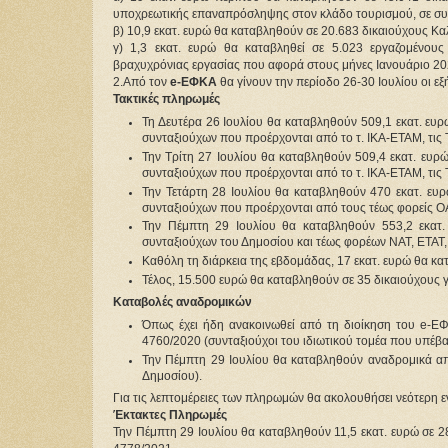
υποχρεωτικής επαναπρόσληψης στον κλάδο τουρισμού, σε σ
β) 10,9 εκατ. ευρώ θα καταβληθούν σε 20.683 δικαιούχους Κα
γ) 1,3 εκατ. ευρώ θα καταβληθεί σε 5.023 εργαζομένου
βραχυχρόνιας εργασίας που αφορά στους μήνες Ιανουάριο 2
2.Από τον
e-ΕΦΚΑ
θα γίνουν την περίοδο 26-30 Ιουλίου οι εξ
Τακτικές πληρωμές
Τη Δευτέρα 26 Ιουλίου θα καταβληθούν 509,1 εκατ. ευρώ
συνταξιούχων που προέρχονται από το τ. ΙΚΑ-ΕΤΑΜ, τις Τρ
Την Τρίτη 27 Ιουλίου θα καταβληθούν 509,4 εκατ. ευρώ 
συνταξιούχων που προέρχονται από το τ. ΙΚΑ-ΕΤΑΜ, τις Τ
Την Τετάρτη 28 Ιουλίου θα καταβληθούν 470 εκατ. ευρώ
συνταξιούχων που προέρχονται από τους τέως φορείς Ο
Την Πέμπτη 29 Ιουλίου θα καταβληθούν 553,2 εκατ. 
συνταξιούχων του Δημοσίου και τέως φορέων ΝΑΤ, ΕΤΑΤ
Καθόλη τη διάρκεια της εβδομάδας, 17 εκατ. ευρώ θα κ
Τέλος, 15.500 ευρώ θα καταβληθούν σε 35 δικαιούχους 
Καταβολές αναδρομικών
Όπως έχει ήδη ανακοινωθεί από τη διοίκηση του e-Ε
4760/2020 (συνταξιούχοι του ιδιωτικού τομέα που υπέβα
Την Πέμπτη 29 Ιουλίου θα καταβληθούν αναδρομικά α
Δημοσίου).
Για τις λεπτομέρειες των πληρωμών θα ακολουθήσει νεότερη
Έκτακτες Πληρωμές
Την Πέμπτη 29 Ιουλίου θα καταβληθούν 11,5 εκατ. ευρώ σε 