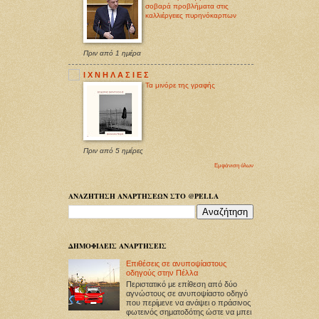
σοβαρά προβλήματα στις
καλλιέργειες πυρηνόκαρπων
Πριν από 1 ημέρα
Ι Χ Ν Η Λ Α Σ Ι Ε Σ
Τα μινόρε της γραφής
Πριν από 5 ημέρες
Εμφάνιση όλων
ΑΝΑΖΗΤΗΣΗ ΑΝΑΡΤΗΣΕΩΝ ΣΤΟ @PELLA
ΔΗΜΟΦΙΛΕΙΣ ΑΝΑΡΤΗΣΕΙΣ
Επιθέσεις σε ανυποψίαστους
οδηγούς στην Πέλλα
Περιστατικό με επίθεση από δύο
αγνώστους σε ανυποψίαστο οδηγό
που περίμενε να ανάψει ο πράσινος
φωτεινός σηματοδότης ώστε να μπει