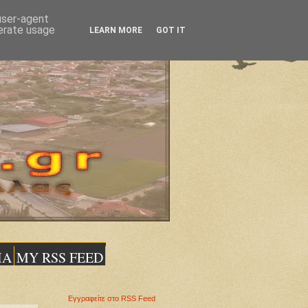
 user-agent
nerate usage
LEARN MORE
GOT IT
ΙΑ
MY RSS FEED
Εγγραφείτε στο RSS Feed