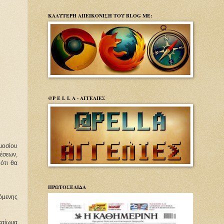
ΚΑΛΥΤΕΡΗ ΑΠΕΙΚΟΝΙΣΗ ΤΟΥ BLOG ΜΕ:
@P E L L A - ΑΓΓΕΛΙΕΣ
μοσίου
έσεων,
ότι θα
ΠΡΩΤΟΣΕΛΙΔΑ
πόμενης
καίωμα