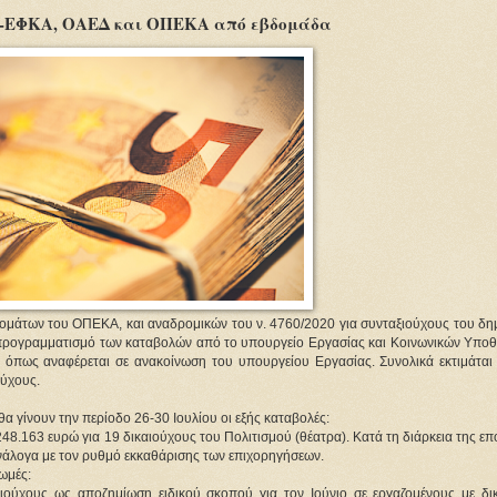
 e-ΕΦΚΑ, ΟΑΕΔ και ΟΠΕΚΑ από εβδομάδα
ομάτων του ΟΠΕΚΑ, και αναδρομικών του ν. 4760/2020 για συνταξιούχους του δη
ον προγραμματισμό των καταβολών από το υπουργείο Εργασίας και Κοινωνικών Υποθ
 όπως αναφέρεται σε ανακοίνωση του υπουργείου Εργασίας. Συνολικά εκτιμάται 
ούχους.
θα γίνουν την περίοδο 26-30 Ιουλίου οι εξής καταβολές:
8.163 ευρώ για 19 δικαιούχους του Πολιτισμού (θέατρα). Κατά τη διάρκεια της ε
νάλογα με τον ρυθμό εκκαθάρισης των επιχορηγήσεων.
ωμές:
ιούχους ως αποζημίωση ειδικού σκοπού για τον Ιούνιο σε εργαζομένους με δι