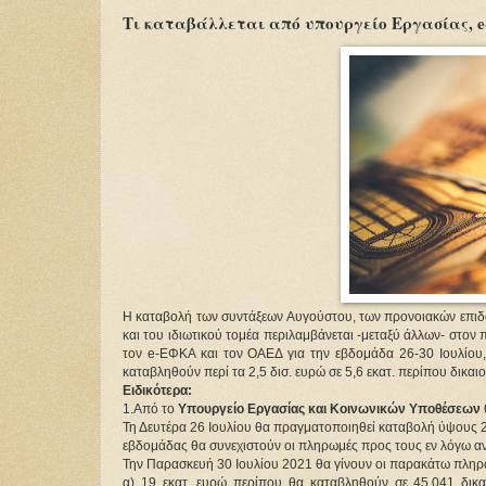
Τι καταβάλλεται από υπουργείο Εργασίας,
Η καταβολή των συντάξεων Αυγούστου, των προνοιακών επιδ
και του ιδιωτικού τομέα περιλαμβάνεται -μεταξύ άλλων- στ
τον e-ΕΦΚΑ και τον ΟΑΕΔ για την εβδομάδα 26-30 Ιουλίου,
καταβληθούν περί τα 2,5 δισ. ευρώ σε 5,6 εκατ. περίπου δικαι
Ειδικότερα:
1.Από το
Υπουργείο Εργασίας και Κοινωνικών Υποθέσεων
Τη Δευτέρα 26 Ιουλίου θα πραγματοποιηθεί καταβολή ύψους 24
εβδομάδας θα συνεχιστούν οι πληρωμές προς τους εν λόγω α
Την Παρασκευή 30 Ιουλίου 2021 θα γίνουν οι παρακάτω πληρ
α) 19 εκατ. ευρώ περίπου θα καταβληθούν σε 45.041 δικα