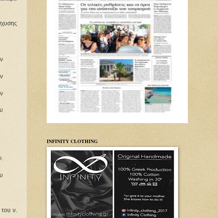
σχυσης
ων
ων
ων
υ
INFINITY CLOTHING
.
υ
του ν.