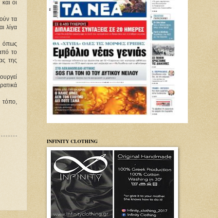
 και οι
θούν τα
αι λίγα
» όπως
από το
ας της
ιουργεί
ρατικά
… τόπο,
INFINITY CLOTHING