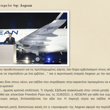
ταμεία της Αegean
του πρωθυπουργού για τις προπληρωμένες κάρτες σαν δώρο εμβολιασμού στους νέ
αι να τσιμπηθούν με ένα εμβόλιο…” και η αεροπορική εταιρεία Aegean με την σει
 δίνει στους νέους για ταξίδια που στερήθηκαν στην καραντίνα προκειμένου να 
α κρατικό!
… έμμεση κρατική επιδότηση. Τι έπραξε; Εξέδωσε ανακοίνωση στην οποία μεταξύ
σθεί και αποκτήσει Freedom Pass έως τις 31/8/2021, η AEGEAN για κάθε ένα ευ
α ευρώ ακόμη, διπλασιάζοντας την αξία του. Η παροχή ισχύει για ταξίδια 
κτική ματιά, διαπιστώνει κανείς ότι η «προσφορά» της Aegean αφορά την περίοδ