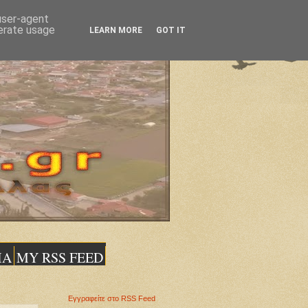
 user-agent
nerate usage
LEARN MORE
GOT IT
ΙΑ
MY RSS FEED
Εγγραφείτε στο RSS Feed