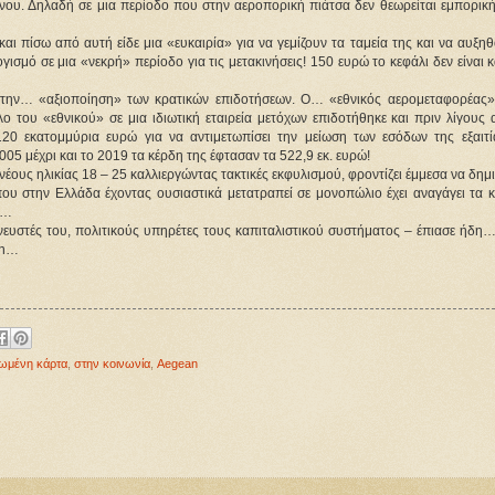
μενου. Δηλαδή σε μια περίοδο που στην αεροπορική πιάτσα δεν θεωρείται εμπορική
ι πίσω από αυτή είδε μια «ευκαιρία» για να γεμίζουν τα ταμεία της και να αυξη
σμό σε μια «νεκρή» περίοδο για τις μετακινήσεις! 150 ευρώ το κεφάλι δεν είναι κ
 στην… «αξιοποίηση» των κρατικών επιδοτήσεων. Ο… «εθνικός αερομεταφορέας
ο του «εθνικού» σε μια ιδιωτική εταιρεία μετόχων επιδοτήθηκε και πριν λίγους 
0 εκατομμύρια ευρώ για να αντιμετωπίσει την μείωση των εσόδων της εξαιτί
5 μέχρι και το 2019 τα κέρδη της έφτασαν τα 522,9 εκ. ευρώ!
ους ηλικίας 18 – 25 καλλιεργώντας τακτικές εκφυλισμού, φροντίζει έμμεσα να δημ
που στην Ελλάδα έχοντας ουσιαστικά μετατραπεί σε μονοπώλιο έχει αναγάγει τα κ
ς…
πνευστές του, πολιτικούς υπηρέτες τους καπιταλιστικού συστήματος – έπιασε ήδη
an…
ωμένη κάρτα
,
στην κοινωνία
,
Aegean