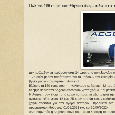
Πώς τα 150 ευρώ του Μητσοτάκη... πάνε στα 
Δεν πρόλαβαν να περάσουν ούτε 24 ώρες από την εξαγγελία 
– 25 ετών με την παρότρυνση “να τσιμπήσουν την ευκαιρία κ
βγήκε για να «τσιμπήσει» πελατάκια!
Βλέπετε τα 150 ευρώ που η… γαλαντόμα κυβέρνηση Μητσοτάκη
το εμβόλιο για την Aegean αποτελούν ζεστό χρήμα. Και μάλιστ
Η Aegean σαν έτοιμη από καιρό έσπευσε να αξιοποιήσει την
αναφέρει: «Για νέους 18 έως 25 ετών που θα έχουν εμβολια
χρησιμοποιείται για την αγορά εισιτηρίου προσθέτει έν
πραγματοποιηθούν από 01/09/2021 έως και 30/06/2022»…
«Κουβαρντού» η Aegean! Μόνο που με μια δεύτερη πιο προσε