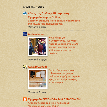
ΦΙΛΟΙ ΓΙΑ ΠΑΝΤΑ
Λόγος της Πέλλας - Ηλεκτρονική
Εφημερίδα Νομού Πέλλας
Ερώτηση Σταμενίτη για τα σοβαρά προβλήματα
στις καλλιέργειες πυρηνόκαρπων
Πριν από 5 ώρες
Aridaia News
Χουρδάκης για
Κωνσταντοπούλου: «Μου
πήρε το γραφείο στη Βουλή
και όταν ρώτησα πού θα
κάθομαι μου είπε στις
σκάλες»
Πριν από 1 ημέρα
Karatzova.com
Πιερία: Προσποιούμενοι
τηλεφωνικά τον γιατρό
απέσπασαν χρήματα, χρυσές
λίρες και κοσμήματα αξίας
72.000 ευρώ
Πριν από 1 ημέρα
Εφημερίδα ΓΕΓΟΝΟΤΑ 94,8 ΑΛΜΩΠΙΑ FM
Άνοιξε η πλατφόρμα για ο πρόγραμμα
"Τουρισμός για Όλους 2026"