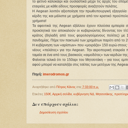
το φετινό καλοκαίρι και ουσιαστικά μέχρι τις αρχές του επό
εταιρείες με κάθε είδους προσφορές αναζητούν πελάτες.
Η Aegean λοιπόν αξιοποίησε την πρωθυπουργική εξαγγελία κα
κέρδη της και μάλιστα με χρήματα από τον κρατικό προϋπολογι
χρήματα!
Τα αφεντικά της Aegean εξάλλου έχουν πλούσια εμπειρία
προκλητικά τον αποκαλούν οι κυβερνώντες δίνοντας τον τίτλ
κράτος (δηλαδή από τους φορολογούμενους πολίτες) με 12
πανδημίας. Πήρε τον πακτωλό των χρημάτων παρότι από το 200
Η κυβέρνηση των «αρίστων» που «μοιράζει» 150 ευρώ στους νέ
νέους «πελάτες» για την Aegean. Την αεροπορική εταιρεία 
ταμεία σε ένα από τους βασικούς «αιμοδότες» των κερδών τη
Φαίνεται τελικά ότι το 150αρι του Μητσοτάκη – για τους εμ
αφού μπορεί να καταλήξει στις τσέπες των μετόχων της Aege
Πηγή:
imerodromos.gr
Αναρτήθηκε από
Πέτρος Κάνος
στις
7:33:00 π.μ.
Ετικέτες
150€
,
Αρχική σελίδα
,
κυβέρνηση ΝΔ
,
Μητσοτάκης
,
προπληρ
Δεν υπάρχουν σχόλια:
Δημοσίευση σχολίου