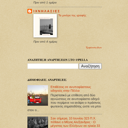
Πριν από 1 ημέρα
Ι Χ Ν Η Λ Α Σ Ι Ε Σ
Τα μινόρε της γραφής
Πριν από 4 ημέρες
Εμφάνιση όλων
ΑΝΑΖΗΤΗΣΗ ΑΝΑΡΤΗΣΕΩΝ ΣΤΟ @PELLA
ΔΗΜΟΦΙΛΕΙΣ ΑΝΑΡΤΗΣΕΙΣ
Επιθέσεις σε ανυποψίαστους
οδηγούς στην Πέλλα
Περιστατικό με επίθεση από δύο
αγνώστους σε ανυποψίαστο οδηγό
που περίμενε να ανάψει ο πράσινος
φωτεινός σηματοδότης ώστε να μπει
στον ο...
Σαν σήμερα, 10 Ιουνίου 323 Π.Χ.
πέθανε ο Μέγας Αλέξανδρος - Ο
μέγιστος των Ελλήνων σε ηλικία 33