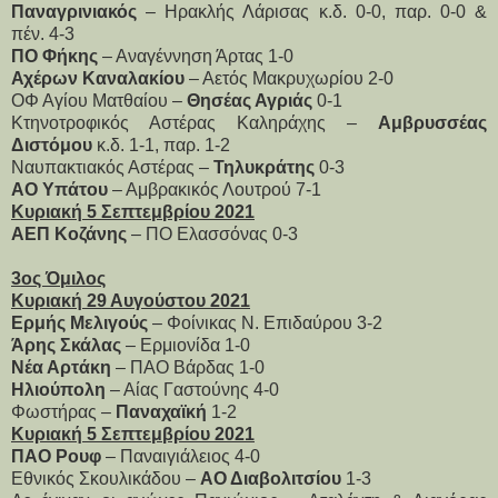
Παναγρινιακός
– Ηρακλής Λάρισας κ.δ. 0-0, παρ. 0-0 &
πέν. 4-3
ΠΟ Φήκης
– Αναγέννηση Άρτας 1-0
Αχέρων Καναλακίου
– Αετός Μακρυχωρίου 2-0
ΟΦ Αγίου Ματθαίου –
Θησέας Αγριάς
0-1
Κτηνοτροφικός Αστέρας Καληράχης –
Αμβρυσσέας
Διστόμου
κ.δ. 1-1, παρ. 1-2
Ναυπακτιακός Αστέρας –
Τηλυκράτης
0-3
ΑΟ Υπάτου
– Αμβρακικός Λουτρού 7-1
Κυριακή 5 Σεπτεμβρίου 2021
ΑΕΠ Κοζάνης
– ΠΟ Ελασσόνας 0-3
3ος Όμιλος
Κυριακή 29 Αυγούστου 2021
Ερμής Μελιγούς
– Φοίνικας Ν. Επιδαύρου 3-2
Άρης Σκάλας
– Ερμιονίδα 1-0
Νέα Αρτάκη
– ΠΑΟ Βάρδας 1-0
Ηλιούπολη
– Αίας Γαστούνης 4-0
Φωστήρας –
Παναχαϊκή
1-2
Κυριακή 5 Σεπτεμβρίου 2021
ΠΑΟ Ρουφ
– Παναιγιάλειος 4-0
Εθνικός Σκουλικάδου –
ΑΟ Διαβολιτσίου
1-3