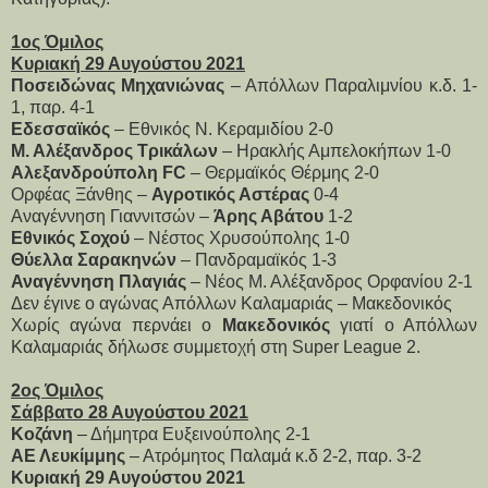
1ος Όμιλος
Κυριακή 29 Αυγούστου 2021
Ποσειδώνας Μηχανιώνας
– Απόλλων Παραλιμνίου κ.δ. 1-
1, παρ. 4-1
Εδεσσαϊκός
– Εθνικός Ν. Κεραμιδίου 2-0
Μ. Αλέξανδρος Τρικάλων
– Ηρακλής Αμπελοκήπων 1-0
Αλεξανδρούπολη FC
– Θερμαϊκός Θέρμης 2-0
Ορφέας Ξάνθης –
Αγροτικός Αστέρας
0-4
Αναγέννηση Γιαννιτσών –
Άρης Αβάτου
1-2
Εθνικός Σοχού
– Νέστος Χρυσούπολης 1-0
Θύελλα Σαρακηνών
– Πανδραμαϊκός 1-3
Αναγέννηση Πλαγιάς
– Νέος Μ. Αλέξανδρος Ορφανίου 2-1
Δεν έγινε ο αγώνας Απόλλων Καλαμαριάς – Μακεδονικός
Χωρίς αγώνα περνάει ο
Μακεδονικός
γιατί ο Απόλλων
Καλαμαριάς δήλωσε συμμετοχή στη Super League 2.
2ος Όμιλος
Σάββατο 28 Αυγούστου 2021
Κοζάνη
– Δήμητρα Ευξεινούπολης 2-1
ΑΕ Λευκίμμης
– Ατρόμητος Παλαμά κ.δ 2-2, παρ. 3-2
Κυριακή 29 Αυγούστου 2021