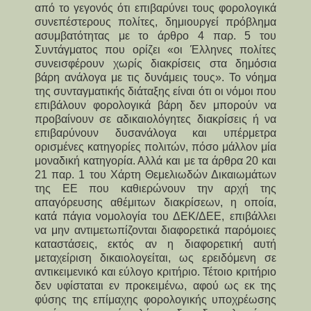
από το γεγονός ότι επιβαρύνει τους φορολογικά
συνεπέστερους πολίτες, δημιουργεί πρόβλημα
ασυμβατότητας με το άρθρο 4 παρ. 5 του
Συντάγματος που ορίζει «οι Έλληνες πολίτες
συνεισφέρουν χωρίς διακρίσεις στα δημόσια
βάρη ανάλογα με τις δυνάμεις τους». Το νόημα
της συνταγματικής διάταξης είναι ότι οι νόμοι που
επιβάλουν φορολογικά βάρη δεν μπορούν να
προβαίνουν σε αδικαιολόγητες διακρίσεις ή να
επιβαρύνουν δυσανάλογα και υπέρμετρα
ορισμένες κατηγορίες πολιτών, πόσο μάλλον μία
μοναδική κατηγορία. Αλλά και με τα άρθρα 20 και
21 παρ. 1 του Χάρτη Θεμελιωδών Δικαιωμάτων
της ΕΕ που καθιερώνουν την αρχή της
απαγόρευσης αθέμιτων διακρίσεων, η οποία,
κατά πάγια νομολογία του ΔΕΚ/ΔΕΕ, επιβάλλει
να μην αντιμετωπίζονται διαφορετικά παρόμοιες
καταστάσεις, εκτός αν η διαφορετική αυτή
μεταχείριση δικαιολογείται, ως ερειδόμενη σε
αντικειμενικό και εύλογο κριτήριο. Τέτοιο κριτήριο
δεν υφίσταται εν προκειμένω, αφού ως εκ της
φύσης της επίμαχης φορολογικής υποχρέωσης