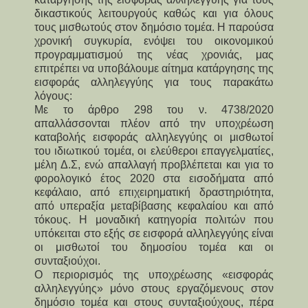
δικαστικούς λειτουργούς καθώς και για όλους
τους μισθωτούς στον δημόσιο τομέα. Η παρούσα
χρονική συγκυρία, ενόψει του οικονομικού
προγραμματισμού της νέας χρονιάς, μας
επιτρέπει να υποβάλουμε αίτημα κατάργησης της
εισφοράς αλληλεγγύης για τους παρακάτω
λόγους:
Με το άρθρο 298 του ν. 4738/2020
απαλλάσσονται πλέον από την υποχρέωση
καταβολής εισφοράς αλληλεγγύης οι μισθωτοί
του ιδιωτικού τομέα, οι ελεύθεροι επαγγελματίες,
μέλη Δ.Σ, ενώ απαλλαγή προβλέπεται και για το
φορολογικό έτος 2020 στα εισοδήματα από
κεφάλαιο, από επιχειρηματική δραστηριότητα,
από υπεραξία μεταβίβασης κεφαλαίου και από
τόκους. Η μοναδική κατηγορία πολιτών που
υπόκειται στο εξής σε εισφορά αλληλεγγύης είναι
οι μισθωτοί του δημοσίου τομέα και οι
συνταξιούχοι.
Ο περιορισμός της υποχρέωσης «εισφοράς
αλληλεγγύης» μόνο στους εργαζόμενους στον
δημόσιο τομέα και στους συνταξιούχους, πέρα