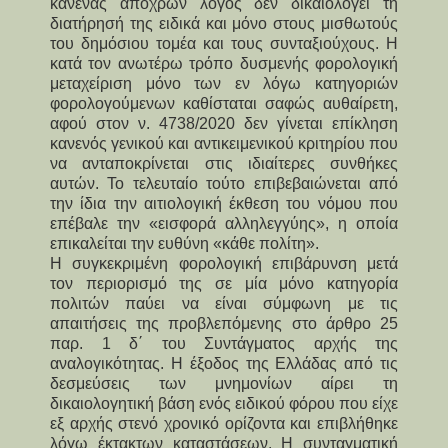
κανένας αποχρών λόγος δεν δικαιολογεί τη
διατήρησή της ειδικά και μόνο στους μισθωτούς
του δημόσιου τομέα και τους συνταξιούχους. Η
κατά τον ανωτέρω τρόπο δυσμενής φορολογική
μεταχείριση μόνο των εν λόγω κατηγοριών
φορολογούμενων καθίσταται σαφώς αυθαίρετη,
αφού στον ν. 4738/2020 δεν γίνεται επίκληση
κανενός γενικού και αντικειμενικού κριτηρίου που
να ανταποκρίνεται στις ιδιαίτερες συνθήκες
αυτών. Το τελευταίο τούτο επιβεβαιώνεται από
την ίδια την αιτιολογική έκθεση του νόμου που
επέβαλε την «εισφορά αλληλεγγύης», η οποία
επικαλείται την ευθύνη «κάθε πολίτη».
Η συγκεκριμένη φορολογική επιβάρυνση μετά
τον περιορισμό της σε μία μόνο κατηγορία
πολιτών παύει να είναι σύμφωνη με τις
απαιτήσεις της προβλεπόμενης στο άρθρο 25
παρ. 1 δ΄ του Συντάγματος αρχής της
αναλογικότητας. Η έξοδος της Ελλάδας από τις
δεσμεύσεις των μνημονίων αίρει τη
δικαιολογητική βάση ενός ειδικού φόρου που είχε
εξ αρχής στενό χρονικό ορίζοντα και επιβλήθηκε
λόγω έκτακτων καταστάσεων. Η συνταγματική