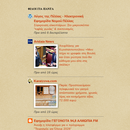
ΦΙΛΟΙ ΓΙΑ ΠΑΝΤΑ
Λόγος της Πέλλας - Ηλεκτρονική
Εφημερίδα Νομού Πέλλας
Σύγκρουση ελικοπτέρων: Στο μικροσκόπιο
“τυφλές γωνίες” & συντονισμός
Πριν από 6 δευτερόλεπτα
Aridaia News
Χουρδάκης για
Κωνσταντοπούλου: «Μου
πήρε το γραφείο στη Βουλή
και όταν ρώτησα πού θα
κάθομαι μου είπε στις
σκάλες»
Πριν από 16 ώρες
Karatzova.com
Πιερία: Προσποιούμενοι
τηλεφωνικά τον γιατρό
απέσπασαν χρήματα, χρυσές
λίρες και κοσμήματα αξίας
72.000 ευρώ
Πριν από 19 ώρες
Εφημερίδα ΓΕΓΟΝΟΤΑ 94,8 ΑΛΜΩΠΙΑ FM
Άνοιξε η πλατφόρμα για ο πρόγραμμα
"Τουρισμός για Όλους 2026"