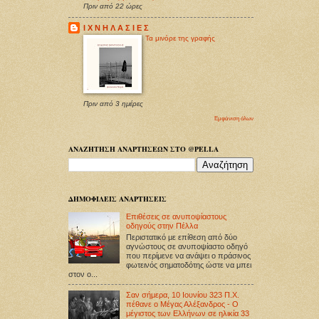
Πριν από 22 ώρες
Ι Χ Ν Η Λ Α Σ Ι Ε Σ
Τα μινόρε της γραφής
Πριν από 3 ημέρες
Εμφάνιση όλων
ΑΝΑΖΗΤΗΣΗ ΑΝΑΡΤΗΣΕΩΝ ΣΤΟ @PELLA
ΔΗΜΟΦΙΛΕΙΣ ΑΝΑΡΤΗΣΕΙΣ
Επιθέσεις σε ανυποψίαστους
οδηγούς στην Πέλλα
Περιστατικό με επίθεση από δύο
αγνώστους σε ανυποψίαστο οδηγό
που περίμενε να ανάψει ο πράσινος
φωτεινός σηματοδότης ώστε να μπει
στον ο...
Σαν σήμερα, 10 Ιουνίου 323 Π.Χ.
πέθανε ο Μέγας Αλέξανδρος - Ο
μέγιστος των Ελλήνων σε ηλικία 33