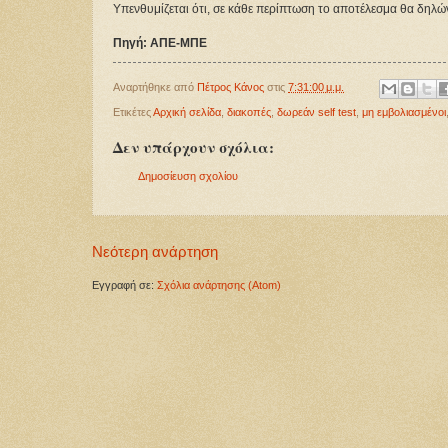
Υπενθυμίζεται ότι, σε κάθε περίπτωση το αποτέλεσμα θα δηλώνε
Πηγή: ΑΠΕ-ΜΠΕ
Αναρτήθηκε από
Πέτρος Κάνος
στις
7:31:00 μ.μ.
Ετικέτες
Αρχική σελίδα
,
διακοπές
,
δωρεάν self test
,
μη εμβολιασμένοι
Δεν υπάρχουν σχόλια:
Δημοσίευση σχολίου
Νεότερη ανάρτηση
Εγγραφή σε:
Σχόλια ανάρτησης (Atom)