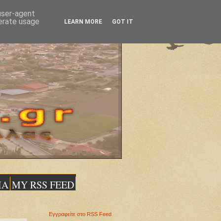
 user-agent
nerate usage
LEARN MORE
GOT IT
ΙΑ
MY RSS FEED
Εγγραφείτε στο RSS Feed