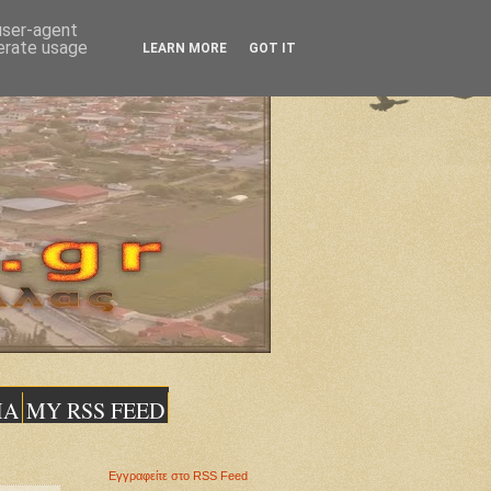
 user-agent
nerate usage
LEARN MORE
GOT IT
ΙΑ
MY RSS FEED
Εγγραφείτε στο RSS Feed