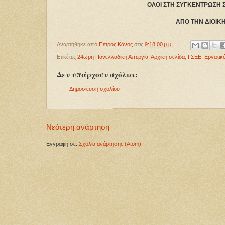
ΟΛΟΙ ΣΤΗ ΣΥΓΚΕΝΤΡΩΣΗ ΣΤΙ
ΑΠΟ ΤΗΝ ΔΙΟΙΚ
Αναρτήθηκε από
Πέτρος Κάνος
στις
9:18:00 μ.μ.
Ετικέτες
24ωρη Πανελλαδική Απεργία
,
Αρχική σελίδα
,
ΓΣΕΕ
,
Εργατικ
Δεν υπάρχουν σχόλια:
Δημοσίευση σχολίου
Νεότερη ανάρτηση
Εγγραφή σε:
Σχόλια ανάρτησης (Atom)