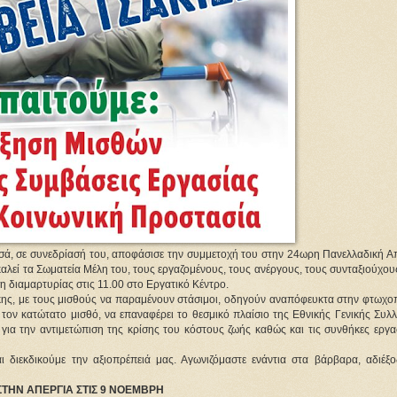
τσά, σε συνεδρίασή του, αποφάσισε την συμμετοχή του στην 24ωρη Πανελλαδική Απ
καλεί τα Σωματεία Μέλη του, τους εργαζομένους, τους ανέργους, τους συνταξιούχου
η διαμαρτυρίας στις 11.00 στο Εργατικό Κέντρο.
γκης, με τους μισθούς να παραμένουν στάσιμοι, οδηγούν αναπόφευκτα στην φτωχο
τον κατώτατο μισθό, να επαναφέρει το θεσμικό πλαίσιο της Εθνικής Γενικής Συλλ
ια την αντιμετώπιση της κρίσης του κόστους ζωής καθώς και τις συνθήκες εργα
αι
διεκδικούμε την αξιοπρέπειά μας. Αγωνιζόμαστε ενάντια στα βάρβαρα, αδιέξο
ΣΤΗΝ ΑΠΕΡΓΙΑ ΣΤΙΣ 9 ΝΟΕΜΒΡΗ