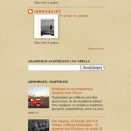
Πριν από 1 ημέρα
Ι Χ Ν Η Λ Α Σ Ι Ε Σ
Τα μινόρε της γραφής
Πριν από 4 ημέρες
Εμφάνιση όλων
ΑΝΑΖΗΤΗΣΗ ΑΝΑΡΤΗΣΕΩΝ ΣΤΟ @PELLA
ΔΗΜΟΦΙΛΕΙΣ ΑΝΑΡΤΗΣΕΙΣ
Επιθέσεις σε ανυποψίαστους
οδηγούς στην Πέλλα
Περιστατικό με επίθεση από δύο
αγνώστους σε ανυποψίαστο οδηγό
που περίμενε να ανάψει ο πράσινος
φωτεινός σηματοδότης ώστε να μπει
στον ο...
Σαν σήμερα, 10 Ιουνίου 323 Π.Χ.
πέθανε ο Μέγας Αλέξανδρος - Ο
μέγιστος των Ελλήνων σε ηλικία 33