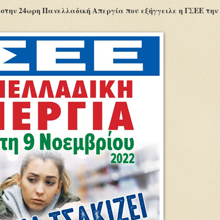
 στην 24ωρη Πανελλαδική Απεργία που εξήγγειλε η ΓΣΕΕ την