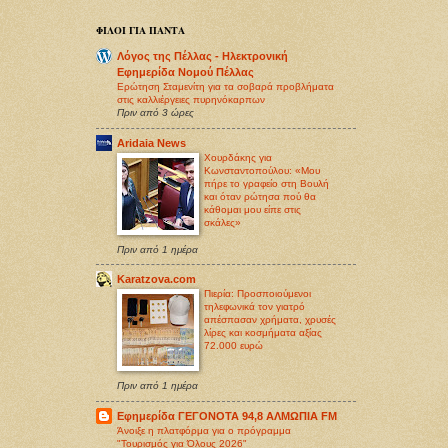
ΦΙΛΟΙ ΓΙΑ ΠΑΝΤΑ
Λόγος της Πέλλας - Ηλεκτρονική
Εφημερίδα Νομού Πέλλας
Ερώτηση Σταμενίτη για τα σοβαρά προβλήματα
στις καλλιέργειες πυρηνόκαρπων
Πριν από 3 ώρες
Aridaia News
Χουρδάκης για
Κωνσταντοπούλου: «Μου
πήρε το γραφείο στη Βουλή
και όταν ρώτησα πού θα
κάθομαι μου είπε στις
σκάλες»
Πριν από 1 ημέρα
Karatzova.com
Πιερία: Προσποιούμενοι
τηλεφωνικά τον γιατρό
απέσπασαν χρήματα, χρυσές
λίρες και κοσμήματα αξίας
72.000 ευρώ
Πριν από 1 ημέρα
Εφημερίδα ΓΕΓΟΝΟΤΑ 94,8 ΑΛΜΩΠΙΑ FM
Άνοιξε η πλατφόρμα για ο πρόγραμμα
"Τουρισμός για Όλους 2026"