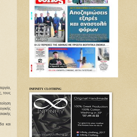
εργία,
INFINITY CLOTHING
ς, τους
ποίηση
ογικής
σιακής
δα και