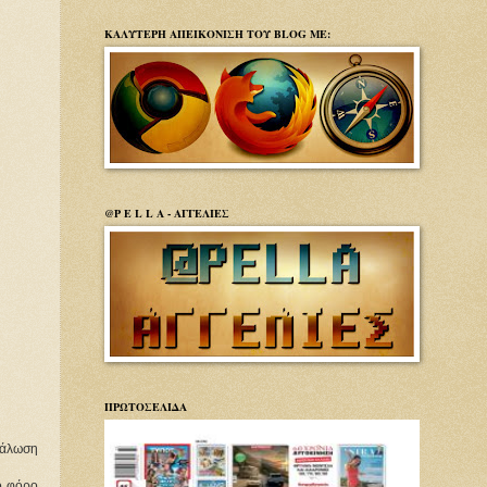
ΚΑΛΥΤΕΡΗ ΑΠΕΙΚΟΝΙΣΗ ΤΟΥ BLOG ΜΕ:
@P E L L A - ΑΓΓΕΛΙΕΣ
ΠΡΩΤΟΣΕΛΙΔΑ
νάλωση
ό φόρο