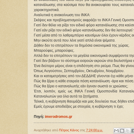
κατανάλωσης στα καύσιμα που θα ανακουφίσει τους καταναλω
χαρακτηριστικά.
Αναλυτικά η ανακοίνωση του ΙΝΚΑ:
Σκέψεις και προβληματισμούς εκφράζει το ΙΝΚΑ Γενική Ομοσ
Γιατί δεν θέλει να ρίξει τον ειδικό φόρο κατανάλωσης στα καύ
Γιατί εάν ρίξει τον ειδικό φόρο κατανάλωσης δεν θα λειτουργε
Γιατί μέσα από το λαθρεμπόριο καυσίμων όλοι έχουν κέρδος ε
Μην ακούτε αυτά που λένε γιατί απλά είναι ψέματα.
Δήθεν δεν το επιτρέπουν τα δημόσια οικονομικά της χώρας.
Μπαρούφες, μπαρούφες.
Απλά δεν το επιτρέπουν τα μεγάλα οικονομικά συμφέροντα τ
Γιατί δεν βάζουν το σύστημα εισροών εκροών στα διυλιστήρια
Ένα δεύτερο μέρος είναι η επιδότηση στο ρεύμα. Πως θα γίνουν
Όπως Αυγούστου, Σεπτεμβρίου, Οκτωβρίου, Νοεμβρίου.
Και οι καταμετρήσεις από τον ΔΕΔΔΗΕ γίνονται όχι κάθε μήνα 
Πώς θα ξέρει η κάθε εταιρεία πόση κατανάλωση -άρα και πόση
Πώς θα ξέρει ο καταναλωτής εάν έγιναν σωστά οι χρεώσεις;
Έτσι, λοιπόν, εμείς ως ΙΝΚΑ Γενική Ομοσπονδία Κατανα
Καταναλωτών για όλα αυτά τα ζητήματα.
Τελικά, η κυβέρνηση θαυμάζει και μας δουλεύει πως δήθεν επ
Εμείς έχουμε αποδείξεις με στοιχεία, η κυβέρνηση τι έχει;
Πηγή:
imerodromos.gr
Αναρτήθηκε από
Πέτρος Κάνος
στις
7:24:00 μ.μ.