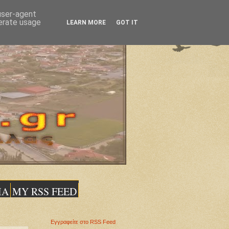
 user-agent
nerate usage
LEARN MORE
GOT IT
ΙΑ
MY RSS FEED
Εγγραφείτε στο RSS Feed