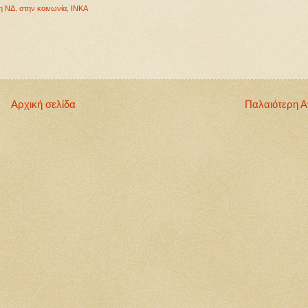
η ΝΔ
,
στην κοινωνία
,
INKA
Αρχική σελίδα
Παλαιότερη 