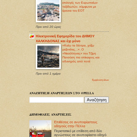
επιλογές των Ευρωπαίων
ταξιδιωτών, σύμφωνα με
έρευνα του ΕΟΤ
Πριν από 20 ώρες
Ηλεκτρονική Εφημερίδα του ΔΗΜΟΥ
ΧΑΛΚΗΔΟΝΑΣ και όχι μόνο
«Καίω τα δέντρα, χτίζω
μεζονέτες...»: Ο
«Νεοέλληνας» του Τζίμη
Πανούση πιο επίκαιρος και
οδυνηρός από ποτέ
Πριν από 1 ημέρα
Εμφάνιση όλων
ΑΝΑΖΗΤΗΣΗ ΑΝΑΡΤΗΣΕΩΝ ΣΤΟ @PELLA
ΔΗΜΟΦΙΛΕΙΣ ΑΝΑΡΤΗΣΕΙΣ
Επιθέσεις σε ανυποψίαστους
οδηγούς στην Πέλλα
Περιστατικό με επίθεση από δύο
αγνώστους σε ανυποψίαστο οδηγό