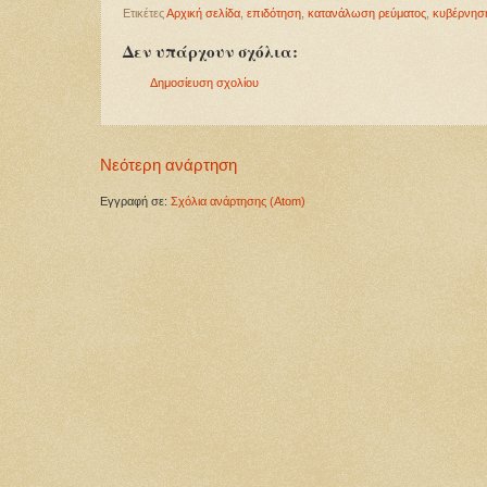
Ετικέτες
Αρχική σελίδα
,
επιδότηση
,
κατανάλωση ρεύματος
,
κυβέρνησ
Δεν υπάρχουν σχόλια:
Δημοσίευση σχολίου
Νεότερη ανάρτηση
Εγγραφή σε:
Σχόλια ανάρτησης (Atom)