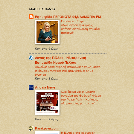
ΦΙΛΟΙ ΓΙΑ ΠΑΝΤΑ
Εφημερίδα ΓΕΓΟΝΟΤΑ 94,8 ΑΛΜΩΠΙΑ FM
Θεοδώρα Τζάκρη:
«Ανεμογεννήτρια χωρίς
υπόγεια διασύνδεση σημαίνει
πυρκαγιά-
Πριν από 6 ώρες
Λόγος της Πέλλας - Ηλεκτρονική
Εφημερίδα Νομού Πέλλας
Λονδίνο: Κατά συρροή σεξoυαλικός εγκληματίας,
σκότωσε 2 γυναίκες ενώ ήταν ελεύθερος με
εγγύηση
Πριν από 8 ώρες
Aridaia News
Όλα έτοιμα για τη μεγάλη
συναυλία του Θοδωρή Φέρρη
στο Pozar Park – Χρήσιμες
πληροφορίες για το κοινό
Πριν από 9 ώρες
Karatzova.com
Η Ελλάδα στις κορυφαίες