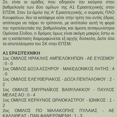
2ο, είναι οι ομάδες που οδηγούν την κούρσα στην
βαθμολογία των δύο ομίλων της Α1 Ερασιτεχνικής στην
ΕΠΣΜ. Στον 1ο όμιλο της Α' Ερασιτεχνικής, ο ουραγός ΠΑΟ
Κουφαλίων, δεν τα κατάφερε ούτε στην τρίτη του εντός έδρας
απόπειρα να πάρει το τρίποντο, με αντίπαλο αυτή τη φορά
την προτελευταία της βαθμολογίας και άμεση ανταγωνίστρια
Ομόνοια Σίνδου, ο δρόμος όμως είναι ακόμη μακρύς έστω κι
αν η κατάσταση διαμορφώνεται εξ αρχής δύσκολη. Δείτε όλα
τα αποτελέσματα του ΣΚ στην ΕΠΣΜ:
Α1 ΕΡΑΣΙΤΕΧΝΙΚΗ
1ος ΟΜΙΛΟΣ ΗΡΑΚΛΗΣ ΑΜΠΕΛΟΚΗΠΩΝ - ΑΕ ΕΥΟΣΜΟΥ
: 0 - 0
1ος ΟΜΙΛΟΣ ΔΟΞΑ ΑΣΣΗΡΟΥ - ΜΑΚΕΔΟΝΙΚΟΣ ΛΗΤΗΣ : 4
- 0
1ος ΟΜΙΛΟΣ ΕΛΕΥΘΕΡΙΑΚΟΣ - ΔΟΞΑ ΠΕΝΤΑΛΟΦΟΥ : 2 -
2
1ος ΟΜΙΛΟΣ ΣΜΥΡΝΑΪΚΟΣ ΒΑΘΥΛΑΚΚΟΥ - ΠΑΥΛΟΣ
ΜΕΛΑΣ ΑΟ : 0 - 4
1ος ΟΜΙΛΟΣ ΚΕΡΑΥΝΟΣ ΩΡΑΙΟΚΑΣΤΡΟΥ - ΙΩΝΙΚΟΣ : 1 -
2
2ος ΟΜΙΛΟΣ ΠΟ ΜΑΛΑΚΟΠΗΣ ΠΥΛΑΙΑΣ - ΑΕ
ΚΑΛΛΙΘΕΑΣ - ΠΑΝ.ΦΑΝΕΡΩΜΕΝΗ : 1 - 3