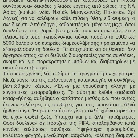
συνέρρευσαν δεκάδες χιλιάδες εργάτες από χώρες της ΝΑ
Ασίας (κυρίως Ινδία, Νεπάλ, Μπαγκλαντές, Πακιστάν, Σρι
Λάνκα) για να καλύψουν κάθε πιθανή θέση, ειδικευμένη κι
ανειδίκευτη. Από οδηγοί, καθαριστές και μάγειρες μέχρι όσοι
δουλεύουν στη βαριά βιομηχανία των κατασκευών. Στην
πλειοψηφία τους πληρώνοντας κιόλας ποσά από 1000 ως
5000 δολάρια σε εταιρείες διαμεσολάβησης προκειμένου να
εξασφαλίσουν τη δουλειά. Τα ατυχήματα και οι θάνατοι δεν
άργησαν όπως και οι διεθνείς διαμαρτυρίες για τις συνθήκες,
ακόμα και για παρακρατήσεις μισθών και διαβατηρίων με
σκοπό τον εκβιασμό.
Τα πρώτα χρόνια, λέει ο Σίμπι, τα πράγματα ήταν χειρότερα.
Μετά, λόγω και της αυξανόμενης κατακραυγής οι συνθήκες
βελτιώθηκαν κάπως. «Έγινε μια νομοθετική αλλαγή με
εργασιακές μεταρρυθμίσεις. Το σύστημα kafala σταδιακά
καταργήθηκε, αυξήθηκε ο κατώτατος μισθός κ.ά. που όντως
έκαναν καλύτερες τις συνθήκες για τους μετανάστες. Αλλά
ήρθαν αργά. Έπρεπε να έχουν γίνει πολλά χρόνια πριν και
θα είχαν σωθεί ζωές. Υπάρχει και μια άλλη παράμετρος.
Όσοι δούλευαν σε πρότζεκτ της FIFA, απολάμβαναν κατά
κανόνα καλύτερες συνθήκες. Υψηλότερα ημερομίσθια,
καλύτερο φαγητό, μεγαλύτερη ασφάλεια, καλύτερη διαμονή.