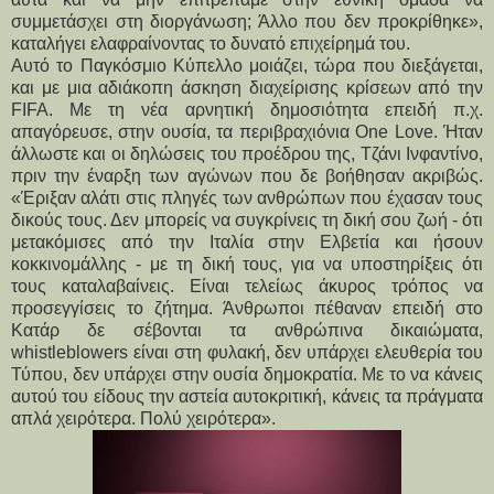
συμμετάσχει στη διοργάνωση; Άλλο που δεν προκρίθηκε»,
καταλήγει ελαφραίνοντας το δυνατό επιχείρημά του.
Αυτό το Παγκόσμιο Κύπελλο μοιάζει, τώρα που διεξάγεται,
και με μια αδιάκοπη άσκηση διαχείρισης κρίσεων από την
FIFA. Με τη νέα αρνητική δημοσιότητα επειδή π.χ.
απαγόρευσε, στην ουσία, τα περιβραχιόνια One Love. Ήταν
άλλωστε και οι δηλώσεις του προέδρου της, Τζάνι Ινφαντίνο,
πριν την έναρξη των αγώνων που δε βοήθησαν ακριβώς.
«Έριξαν αλάτι στις πληγές των ανθρώπων που έχασαν τους
δικούς τους. Δεν μπορείς να συγκρίνεις τη δική σου ζωή - ότι
μετακόμισες από την Ιταλία στην Ελβετία και ήσουν
κοκκινομάλλης - με τη δική τους, για να υποστηρίξεις ότι
τους καταλαβαίνεις. Είναι τελείως άκυρος τρόπος να
προσεγγίσεις το ζήτημα. Άνθρωποι πέθαναν επειδή στο
Κατάρ δε σέβονται τα ανθρώπινα δικαιώματα,
whistleblowers είναι στη φυλακή, δεν υπάρχει ελευθερία του
Τύπου, δεν υπάρχει στην ουσία δημοκρατία. Με το να κάνεις
αυτού του είδους την αστεία αυτοκριτική, κάνεις τα πράγματα
απλά χειρότερα. Πολύ χειρότερα».