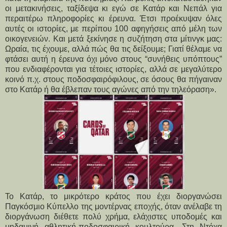
οι μετακινήσεις, ταξίδεψα κι εγώ σε Κατάρ και Νεπάλ για
περαιτέρω πληροφορίες κι έρευνα. Έτσι προέκυψαν όλες
αυτές οι ιστορίες, με περίπου 100 αφηγήσεις από μέλη των
οικογενειών. Και μετά ξεκίνησε η συζήτηση στα μίτινγκ μας:
Ωραία, τις έχουμε, αλλά πώς θα τις δείξουμε; Γιατί θέλαμε να
φτάσει αυτή η έρευνα όχι μόνο στους “συνήθεις υπόπτους”
που ενδιαφέρονται για τέτοιες ιστορίες, αλλά σε μεγαλύτερο
κοινό π.χ. στους ποδοσφαιρόφιλους, σε όσους θα πήγαιναν
στο Κατάρ ή θα έβλεπαν τους αγώνες από την τηλεόραση».
Το Κατάρ, το μικρότερο κράτος που έχει διοργανώσει
Παγκόσμιο Κύπελλο της μοντέρνας εποχής, όταν ανέλαβε τη
διοργάνωση διέθετε πολύ χρήμα, ελάχιστες υποδομές και
μηδαμινή αθλητική-ποδοσφαιρική κουλτούρα. Στη Ντόχα