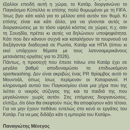
έξαλλοι επειδή αυτή η χώρα, το Κατάρ, διοργανώνει το
Παγκόσμιο Κύπελλο κι επίσης πολύ θυμωμένοι με τη FIFA.
Ίσως βγει κάτι καλό για το μέλλον από αυτόν τον θυμό. Κι
επίσης είναι και κάτι άλλο, για να γίνονται αυτές οι
διοργανώσεις με το τόσο υψηλό κόστος σε χώρες π.χ. σαν
τη Σουηδία, πρέπει κι αυτές να δηλώνουν υποψηφιότητα.
Κάτι που δεν κάνουν συχνά και καταλήγουν τα τουρνουά να
διεξάγονται διαδοχικά σε Ρωσία, Κατάρ και ΗΠΑ (όπου κι
εκεί υπάρχουν θέματα με τους λατινοαμερικάνους
μετανάστες-εργάτες για το 2026).
Πάντως, η προσοχή που έπεσε πάνω στο Κατάρ έχει σε
μεγάλο βαθμό αποδυναμώσει το επιδιωκόμενο
sportwashing. Δεν είναι ακριβώς ένας PR θρίαμβος αυτό το
Μουντιάλ, όπως ίσως περίμεναν οι Καταριανοί. Η
κληρονομιά αυτού του Παγκοσμίου είναι μια χήρα που της
λείπει ο νεκρός σύζυγος της και τα παιδιά της που
μεγαλώνουν χωρίς αυτόν. Στις επόμενες διοργανώσεις,
ελπίζω, ότι όλοι θα σκεφτούν πώς θα αποφύγουν κάτι τέτοιο.
Για να μην έχουν πεθάνει εντελώς στο κενό οι εργάτες του
Κατάρ. Για να μας διδάξει κάτι η εμπειρία του Κατάρ».
Παναγιώτης Μένεγος