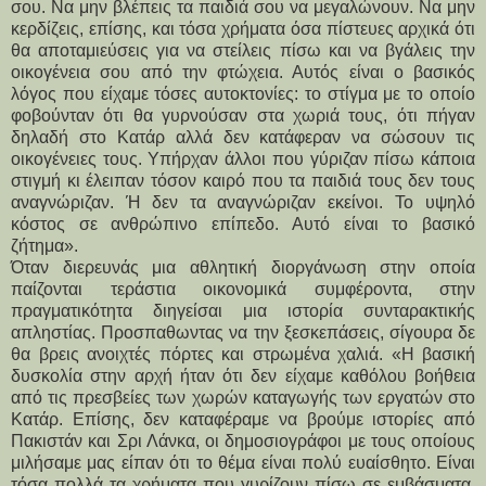
σου. Να μην βλέπεις τα παιδιά σου να μεγαλώνουν. Να μην
κερδίζεις, επίσης, και τόσα χρήματα όσα πίστευες αρχικά ότι
θα αποταμιεύσεις για να στείλεις πίσω και να βγάλεις την
οικογένεια σου από την φτώχεια. Αυτός είναι ο βασικός
λόγος που είχαμε τόσες αυτοκτονίες: το στίγμα με το οποίο
φοβούνταν ότι θα γυρνούσαν στα χωριά τους, ότι πήγαν
δηλαδή στο Κατάρ αλλά δεν κατάφεραν να σώσουν τις
οικογένειες τους. Υπήρχαν άλλοι που γύριζαν πίσω κάποια
στιγμή κι έλειπαν τόσον καιρό που τα παιδιά τους δεν τους
αναγνώριζαν. Ή δεν τα αναγνώριζαν εκείνοι. Το υψηλό
κόστος σε ανθρώπινο επίπεδο. Αυτό είναι το βασικό
ζήτημα».
Όταν διερευνάς μια αθλητική διοργάνωση στην οποία
παίζονται τεράστια οικονομικά συμφέροντα, στην
πραγματικότητα διηγείσαι μια ιστορία συνταρακτικής
απληστίας. Προσπαθωντας να την ξεσκεπάσεις, σίγουρα δε
θα βρεις ανοιχτές πόρτες και στρωμένα χαλιά. «Η βασική
δυσκολία στην αρχή ήταν ότι δεν είχαμε καθόλου βοήθεια
από τις πρεσβείες των χωρών καταγωγής των εργατών στο
Κατάρ. Επίσης, δεν καταφέραμε να βρούμε ιστορίες από
Πακιστάν και Σρι Λάνκα, οι δημοσιογράφοι με τους οποίους
μιλήσαμε μας είπαν ότι το θέμα είναι πολύ ευαίσθητο. Είναι
τόσα πολλά τα χρήματα που γυρίζουν πίσω σε εμβάσματα,