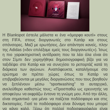
Η Blankspot έστειλε μάλιστα κι ένα «όμορφο κουτί» στους
στη FIFA, στους διοργανωτές στο Κατάρ και στους
σπόνσορες. Μαζί με ερωτήσεις. Δεν απάντησε κανείς, πλην
της Adidas («δεν επιλέξαμε εμείς τους διοργανωτές»). Ίσως
η πιο χαρακτηριστική αντίδραση που τα λέει όλα είναι ότι
στον Σίμπι δεν χορηγήθηκε δημοσιογραφική βίζα για να
ταξιδέψει στο Κατάρ και να συνεχίσει το ρεπορτάζ κατά τη
διάρκεια των αγώνων. Αναπόφευκτα, καταλήγουμε στο
ερώτημα αν πρέπει χώρες όπως το Κατάρ να
επιβραβεύονται με μεγάλες διοργανώσεις που τους βοηθούν
να ξεπλένουν μέσω “sportwashing” το αυταρχικό,
ανελεύθερο καθεστώς τους; «Προσπαθώ ως ερευνητής να
αποφεύγω να εκφράζω έντονα τη γνώμη μου. Από την άλλη,
είναι σημαντικό -για μένα- να παίζεται ποδόσφαιρο και στις
δικτατορίες. Γιατί το ποδόσφαιρο είναι δύναμη που μπορεί
να κάνει καλό. Ξέρω ότι πολλοί ποδοσφαιρόφιλοι είναι