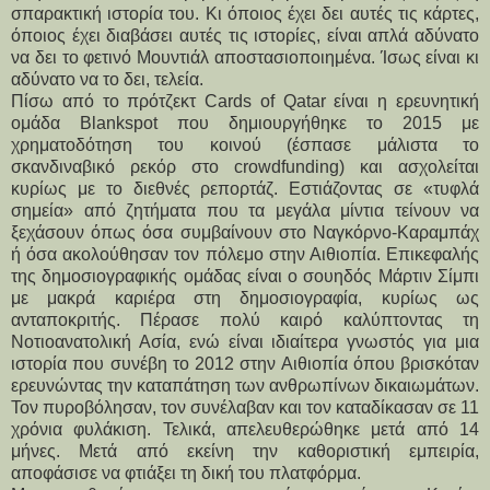
σπαρακτική ιστορία του. Κι όποιος έχει δει αυτές τις κάρτες,
όποιος έχει διαβάσει αυτές τις ιστορίες, είναι απλά αδύνατο
να δει το φετινό Μουντιάλ αποστασιοποιημένα. Ίσως είναι κι
αδύνατο να το δει, τελεία.
Πίσω από το πρότζεκτ Cards of Qatar είναι η ερευνητική
ομάδα Blankspot που δημιουργήθηκε το 2015 με
χρηματοδότηση του κοινού (έσπασε μάλιστα το
σκανδιναβικό ρεκόρ στο crowdfunding) και ασχολείται
κυρίως με το διεθνές ρεπορτάζ. Εστιάζοντας σε «τυφλά
σημεία» από ζητήματα που τα μεγάλα μίντια τείνουν να
ξεχάσουν όπως όσα συμβαίνουν στο Ναγκόρνο-Καραμπάχ
ή όσα ακολούθησαν τον πόλεμο στην Αιθιοπία. Επικεφαλής
της δημοσιογραφικής ομάδας είναι ο σουηδός Μάρτιν Σίμπι
με μακρά καριέρα στη δημοσιογραφία, κυρίως ως
ανταποκριτής. Πέρασε πολύ καιρό καλύπτοντας τη
Νοτιοανατολική Ασία, ενώ είναι ιδιαίτερα γνωστός για μια
ιστορία που συνέβη το 2012 στην Αιθιοπία όπου βρισκόταν
ερευνώντας την καταπάτηση των ανθρωπίνων δικαιωμάτων.
Τον πυροβόλησαν, τον συνέλαβαν και τον καταδίκασαν σε 11
χρόνια φυλάκιση. Τελικά, απελευθερώθηκε μετά από 14
μήνες. Μετά από εκείνη την καθοριστική εμπειρία,
αποφάσισε να φτιάξει τη δική του πλατφόρμα.