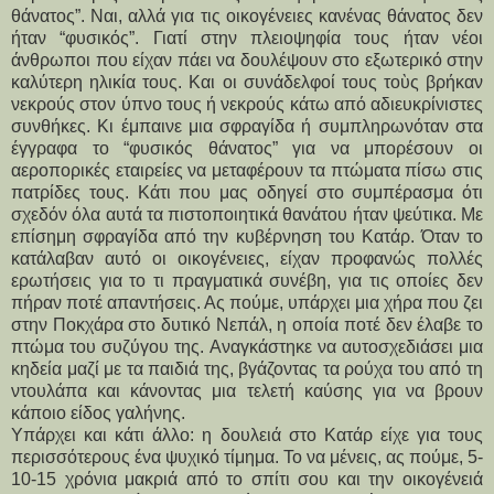
θάνατος”. Ναι, αλλά για τις οικογένειες κανένας θάνατος δεν
ήταν “φυσικός”. Γιατί στην πλειοψηφία τους ήταν νέοι
άνθρωποι που είχαν πάει να δουλέψουν στο εξωτερικό στην
καλύτερη ηλικία τους. Και οι συνάδελφοί τους τοὺς βρήκαν
νεκρούς στον ύπνο τους ή νεκρούς κάτω από αδιευκρίνιστες
συνθήκες. Κι έμπαινε μια σφραγίδα ή συμπληρωνόταν στα
έγγραφα το “φυσικός θάνατος” για να μπορέσουν οι
αεροπορικές εταιρείες να μεταφέρουν τα πτώματα πίσω στις
πατρίδες τους. Κάτι που μας οδηγεί στο συμπέρασμα ότι
σχεδόν όλα αυτά τα πιστοποιητικά θανάτου ήταν ψεύτικα. Με
επίσημη σφραγίδα από την κυβέρνηση του Κατάρ. Όταν το
κατάλαβαν αυτό οι οικογένειες, είχαν προφανώς πολλές
ερωτήσεις για το τι πραγματικά συνέβη, για τις οποίες δεν
πήραν ποτέ απαντήσεις. Ας πούμε, υπάρχει μια χήρα που ζει
στην Ποκχάρα στο δυτικό Νεπάλ, η οποία ποτέ δεν έλαβε το
πτώμα του συζύγου της. Αναγκάστηκε να αυτοσχεδιάσει μια
κηδεία μαζί με τα παιδιά της, βγάζοντας τα ρούχα του από τη
ντουλάπα και κάνοντας μια τελετή καύσης για να βρουν
κάποιο είδος γαλήνης.
Υπάρχει και κάτι άλλο: η δουλειά στο Κατάρ είχε για τους
περισσότερους ένα ψυχικό τίμημα. Το να μένεις, ας πούμε, 5-
10-15 χρόνια μακριά από το σπίτι σου και την οικογένειά