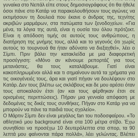
γυναίκα στο Νεπάλ είπε στους δημοσιογράφους ότι θα ήθελε
όσοι πάνε στο Κατάρ να παρακολουθήσουν τους αγώνες να
εκτιμήσουν τη δουλειά που έκανε ο άνδρας της, τεχνίτης
ακριβών μαρμάρων, στα πατώματα των ξενοδοχείων. «Για
μένα, τα λόγια της αυτά, είναι η ουσία του όλου πρότζεκτ.
Είναι η απόδοση τιμής σε αυτούς τους ανθρώπους, η
διατήρηση της μνήμης τους, αλλά και το γεγονός ότι χωρίς
αυτούς το τουρνουά θα ήταν αδύνατο να διεξαχθεί», λέει ο
Σίμπι. Πριν βάλει την κατακλείδα με μια διαφορετική
προσέγγιση: «Μόνο αν κάνουμε ρεπορτάζ για τους
μετανάστες, θα τους καταλάβουμε. Γιατί είναι
κακοπληρωμένοι αλλά και τι σημαίνουν αυτά τα χρήματα για
τις οικογένειές τους, άρα και γιατί πήγαν να δουλέψουν στο
Κατάρ. Δεν τους βλέπω ως σκλάβους και δε μου αρέσει όταν
τους αποκαλούν έτσι (αν και τους φέρθηκαν έτσι σε
ορισμένες περιπτώσεις). Πήραν μια γενναία απόφαση με
δεδομένες τις δικές τους συνθήκες. Πήγαν στο Κατάρ για να
μπορούν να πάνε τα παιδιά τους σχολείο».
Ο Μάρτιν Σίμπι δεν είναι μεγάλος fan του ποδοσφαίρου. «Το
αθλητικό μου background είναι στα 100 μέτρα στίβο. Έχω
συνηθίσει να προσέχω 10 δευτερόλεπτα στα σπορ, τα 90
λεπτά μου φαίνονται πάρα πολλά», λέει γελώντας. Βλέπει