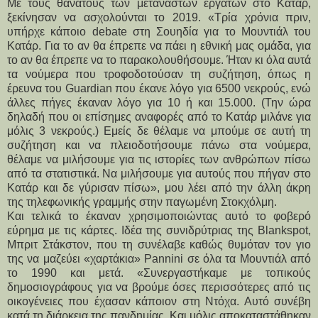
Με τους θανάτους των μεταναστών εργατών στο Κατάρ,
ξεκίνησαν να ασχολούνται το 2019. «Τρία χρόνια πριν,
υπήρχε κάποιο debate στη Σουηδία για το Μουντιάλ του
Κατάρ. Για το αν θα έπρεπε να πάει η εθνική μας ομάδα, για
το αν θα έπρεπε να το παρακολουθήσουμε. Ήταν κι όλα αυτά
τα νούμερα που τροφοδοτούσαν τη συζήτηση, όπως η
έρευνα του Guardian που έκανε λόγο για 6500 νεκρούς, ενώ
άλλες πήγες έκαναν λόγο για 10 ή και 15.000. (Την ώρα
δηλαδή που οι επίσημες αναφορές από το Κατάρ μιλάνε για
μόλις 3 νεκρούς.) Εμείς δε θέλαμε να μπούμε σε αυτή τη
συζήτηση και να πλειοδοτήσουμε πάνω στα νούμερα,
θέλαμε να μιλήσουμε για τις ιστορίες των ανθρώπων πίσω
από τα στατιστικά. Να μιλήσουμε για αυτούς που πήγαν στο
Κατάρ και δε γύρισαν πίσω», μου λέει από την άλλη άκρη
της τηλεφωνικής γραμμής στην παγωμένη Στοκχόλμη.
Και τελικά το έκαναν χρησιμοποιώντας αυτό το φοβερό
εύρημα με τις κάρτες. Ιδέα της συνιδρύτριας της Blankspot,
Μπριτ Στάκστον, που τη συνέλαβε καθώς θυμόταν τον γιο
της να μαζεύει «χαρτάκια» Pannini σε όλα τα Μουντιάλ από
το 1990 και μετά. «Συνεργαστήκαμε με τοπικούς
δημοσιογράφους για να βρούμε όσες περισσότερες από τις
οικογένειες που έχασαν κάποιον στη Ντόχα. Αυτό συνέβη
κατά τη διάρκεια της πανδημίας. Και μόλις αποκαταστάθηκαν