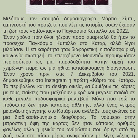
Μιλήσαμε τον σουηδό δημοσιογράφο Μάρτιο Σίμπι,
εμπνευστή του πρότζεκτ που λέει τις ιστορίες όσων έχασαν
τη ζωη τους «χτίζοντας» το Παγκόσμιο Κύπελλο του 2022.
Έναν χρόνο πριν όλοι ήξεραν πόσο αμαρτωλό θα ήταν το
προσεχές Παγκόσμιο Κύπελλο στο Κατάρ, αλλά λίγοι
μιλούσαν. Η επικαιρότητα ήταν διαφορετική, η ποδοσφαιρική
κοινωνία σιωπηλή, το επερχόμενο Μουντιάλ προμηνυόταν
περισσότερο ως μια παραδοξότητα «στην αρχή του
χειμώνα» παρά ως μια ηθικά καταδικασμένη διοργάνωση.
Έναν χρόνο πριν, στις 7 Δεκεμβρίου του 2021,
δημοσιεύθηκε στο Instagram η πρώτη «Κάρτα του Κατάρ».
Το περιβάλλον και το design οικεία, να θυμίζουν τις κάρτες
με τους παίκτες που μαζεύουν μικρά και μεγάλα παιδιά σε
κάθε μεγάλο ποδοσφαιρικό ραντεβού. Μόνο που εδώ το
πρόσωπο δεν ήταν κάποιος αθλητής, αλλά ένας νεκρός
μετανάστης εργάτης στο Κατάρ που ανέλαβε τους αγώνες σε
μια διαδικασία-μνημείο διαφθοράς. Το νούμερο στην
μπροστινή όψη της κάρτας δεν ήταν κάποιος αριθμός
φανέλας αλλά η ηλικία του ανθρώπου που έφυγε από τη
ζωή, ενώ στο πίσω μέρος αναφερόταν με λίγες λέξεις η