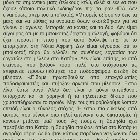
μόνο τα σημαντικά ματς (τελικούς κτλ.), αλλά κι εκείνα που
έχουν κάποιο πολιτικό ενδιαφέρον π.χ. το Ιράν-ΗΠΑ. Δεν
είναι όμως υπέρ του μποϊκοτάζ. «Μπορείς εξίσου να δεις τα
ματς και να μάθεις τα ονόματα όσων σκοτώθηκαν για να
γίνουν οι αγώνες. Μπορείς να κάνεις και τα δύο. Δεν είμαι
σίγουρος ότι με το μποϊκοτάζ έρχεται η αλλαγή, φοβάμαι ότι
έχει περάσει η εποχή που αυτό δούλεψε π.χ. με το
απαρτχάιντ στη Νότια Αφρική. Δεν είμαι σίγουρος ότι το
μποϊκοτάζ τώρα θα αλλάξει τις συνθήκες εργασίας των
εργατών στο μέλλον στο Κατάρ». Δεν είναι, επίσης, κι από
εκείνους που βάζουν τόσο πολύ στο στόχαστρο τις
επιφανείς προσωπικότητες του ποδοσφαίρου επειδή δε
μίλησαν. «Είδαμε πρωτοβουλίες από επαγγελματίες
ποδοσφαιριστές και υπήρξαν αρκετοί που μίλησαν. Έστω
λίγο, έστω αργά. Αλλά δεν είναι οι μόνοι υπεύθυνοι,
υπάρχουν και οι χορηγοί ή τα τηλεοπτικά δίκτυα που
χρυσοπλήρωσαν το προϊόν. Μην τους πυροβολούμε λοιπόν
επειδή είναι ο εύκολος στόχος. Ή έστω πιο εύκολος από
αυτούς που μένουν σιωπηλοί απέναντι στις δικτατορίες ή
κάνουν μπίζνες μαζί τους. Ας πούμε, η Σουηδία έχει
πρεσβεία στο Κατάρ, η Σουηδία πουλάει όπλα στο Κατάρ κι
αγοράζει αέριο. Δε θα ήταν κάπως παράλογο να γίνονται όλα
αυτά και να μην επιτρέπαμε στην εθνική ομάδα να