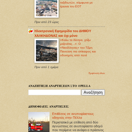
ταξιδιωτών, σύμφωνα με
έρευνα του ΕΟΤ
Πριν από 23 ώρες
Ηλεκτρονική Εφημερίδα του ΔΗΜΟΥ
ΧΑΛΚΗΔΟΝΑΣ και όχι μόνο
«Καίω τα δέντρα, χτίζω
μεζονέτες...»: Ο
«Νεοέλληνας» του Τζίμη
Πανούση πιο επίκαιρος και
οδυνηρός από ποτέ
Πριν από 1 ημέρα
Εμφάνιση όλων
ΑΝΑΖΗΤΗΣΗ ΑΝΑΡΤΗΣΕΩΝ ΣΤΟ @PELLA
ΔΗΜΟΦΙΛΕΙΣ ΑΝΑΡΤΗΣΕΙΣ
Επιθέσεις σε ανυποψίαστους
οδηγούς στην Πέλλα
Περιστατικό με επίθεση από δύο
αγνώστους σε ανυποψίαστο οδηγό
που περίμενε να ανάψει ο πράσινος