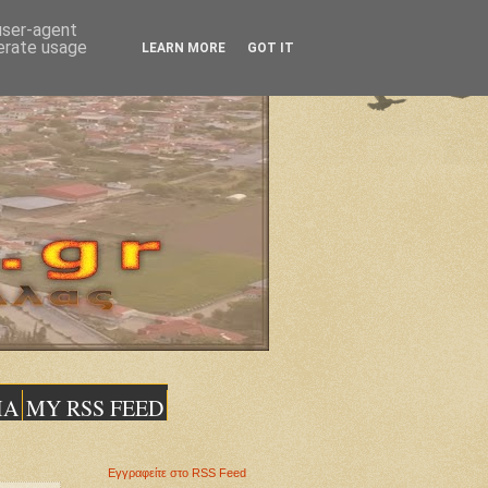
 user-agent
nerate usage
LEARN MORE
GOT IT
ΙΑ
MY RSS FEED
Εγγραφείτε στο RSS Feed