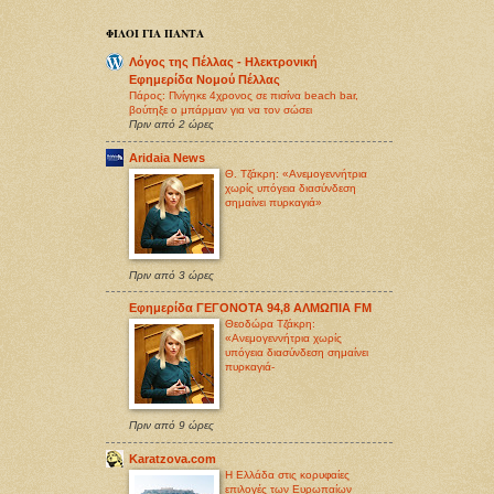
ΦΙΛΟΙ ΓΙΑ ΠΑΝΤΑ
Λόγος της Πέλλας - Ηλεκτρονική
Εφημερίδα Νομού Πέλλας
Πάρος: Πνίγηκε 4χρονος σε πισίνα beach bar,
βούτηξε ο μπάρμαν για να τον σώσει
Πριν από 2 ώρες
Aridaia News
Θ. Τζάκρη: «Ανεμογεννήτρια
χωρίς υπόγεια διασύνδεση
σημαίνει πυρκαγιά»
Πριν από 3 ώρες
Εφημερίδα ΓΕΓΟΝΟΤΑ 94,8 ΑΛΜΩΠΙΑ FM
Θεοδώρα Τζάκρη:
«Ανεμογεννήτρια χωρίς
υπόγεια διασύνδεση σημαίνει
πυρκαγιά-
Πριν από 9 ώρες
Karatzova.com
Η Ελλάδα στις κορυφαίες
επιλογές των Ευρωπαίων