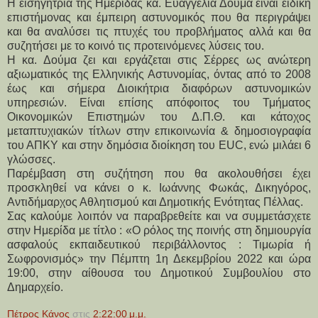
Η εισηγήτρια της Ημερίδας κα. Ευαγγελία Δούμα είναι ειδική
επιστήμονας και έμπειρη αστυνομικός που θα περιγράψει
και θα αναλύσει τις πτυχές του προβλήματος αλλά και θα
συζητήσει με το κοινό τις προτεινόμενες λύσεις του.
Η κα. Δούμα ζει και εργάζεται στις Σέρρες ως ανώτερη
αξιωματικός της Ελληνικής Αστυνομίας, όντας από το 2008
έως και σήμερα Διοικήτρια διαφόρων αστυνομικών
υπηρεσιών. Είναι επίσης απόφοιτος του Τμήματος
Οικονομικών Επιστημών του Δ.Π.Θ. και κάτοχος
μεταπτυχιακών τίτλων στην επικοινωνία & δημοσιογραφία
του ΑΠΚΥ και στην δημόσια διοίκηση του EUC, ενώ μιλάει 6
γλώσσες.
Παρέμβαση στη συζήτηση που θα ακολουθήσει έχει
προσκληθεί να κάνει ο κ. Ιωάννης Φωκάς, Δικηγόρος,
Αντιδήμαρχος Αθλητισμού και Δημοτικής Ενότητας Πέλλας.
Σας καλούμε λοιπόν να παραβρεθείτε και να συμμετάσχετε
στην Ημερίδα με τίτλο : «Ο ρόλος της ποινής στη δημιουργία
ασφαλούς εκπαιδευτικού περιβάλλοντος : Τιμωρία ή
Σωφρονισμός» την Πέμπτη 1η Δεκεμβρίου 2022 και ώρα
19:00, στην αίθουσα του Δημοτικού Συμβουλίου στο
Δημαρχείο.
Πέτρος Κάνος
στις
2:22:00 μ.μ.