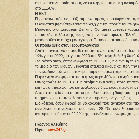
έρευνα που δημοσίευσε στις 26 Οκτωβρίου ότι ο πληθωρισμό
στο 11,56%.
Η ΕΚΤ
Περαιτέρω, πάντως, αύξηση των τιμών, προανήγγειλε, πρι
Ουσιαστικά μφανίστηκε απαισιόδοξη για την πορεία του πληθ
Μιλώντας στο European Banking Congress ανέφερε χαρακτη
ποσοτικής χαλάρωσης ίσως να μην είναι αρκετή. Τελικά
μεσοπρόθεσμο στόχο μας έγκαιρα. Το πόσο μακριά πρέπει να π
Οι προβλέψεις στον Προϋπολογισμό
Αξίζει, πάντως, να σημειωθεί ότι στο τελικό σχέδιο του Προϋ
10% για το 2022, και για το 2023 στο 5%, ύψη δηλαδή δυσθε
Στο φόντο αυτό, όπως αναφέρει το ΙΝΕ ΓΣΕΕ, η διανομή του ε
το μερίδιο των μισθών μειώνεται σταθερά ακόμα και πριν την
των κερδών αυξάνεται σταθερά, παρά ορισμένες πρόσκαιρες δ
Παράλληλα αναφέρεται ότι το φτωχότερο 40% του πληθυσμού κ
Όπως τονίζει το ΙΝΕ ΓΣΕΕ η ακρίβεια έχει ασύμμετρες επιπτώ
και των υπηρεσιών που καταναλώνουν διαφέρουν ανάλογα με 
Από τα στοιχεία παρατηρείται μια αξιοσημείωτη διαφοροποίησ
υπηρεσίες που καταναλώνουν είναι πρώτης ανάγκης ή όχι.
Ειδικότερα, όσον αφορά τα νοικοκυριά που ανήκουν στα πι
συνολικής κατανάλωσής τους, έναντι 28,7% των πλουσιότερω
αντιπροσωπεύουν το 22,2% της κατανάλωσης των φτωχότερων
Γιώργος Αλεξάκης
Πηγή:
news247.gr