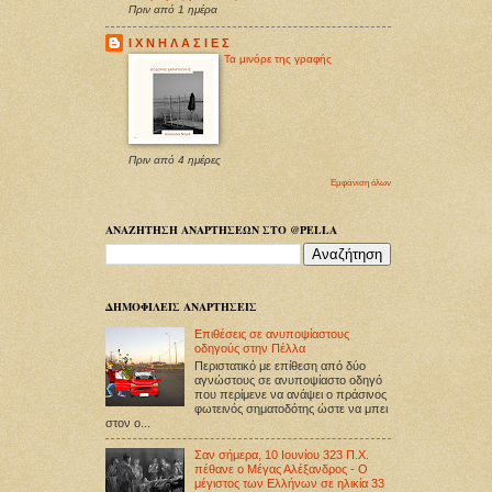
Πριν από 1 ημέρα
Ι Χ Ν Η Λ Α Σ Ι Ε Σ
Τα μινόρε της γραφής
Πριν από 4 ημέρες
Εμφάνιση όλων
ΑΝΑΖΗΤΗΣΗ ΑΝΑΡΤΗΣΕΩΝ ΣΤΟ @PELLA
ΔΗΜΟΦΙΛΕΙΣ ΑΝΑΡΤΗΣΕΙΣ
Επιθέσεις σε ανυποψίαστους
οδηγούς στην Πέλλα
Περιστατικό με επίθεση από δύο
αγνώστους σε ανυποψίαστο οδηγό
που περίμενε να ανάψει ο πράσινος
φωτεινός σηματοδότης ώστε να μπει
στον ο...
Σαν σήμερα, 10 Ιουνίου 323 Π.Χ.
πέθανε ο Μέγας Αλέξανδρος - Ο
μέγιστος των Ελλήνων σε ηλικία 33