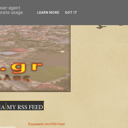
 user-agent
nerate usage
LEARN MORE
GOT IT
ΙΑ
MY RSS FEED
Εγγραφείτε στο RSS Feed