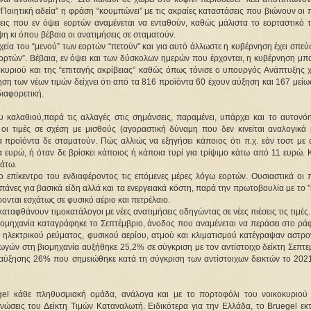
οιητική αδεία” η φράση “κουμπώνει” με τις ακραίες καταστάσεις που βιώνουν οι 
ς που εν όψει εορτών αναμένεται να ενταθούν, καθώς μάλιστα το εορταστικό τ
ύψη κι όπου βέβαια οι ανατιμήσεις σε σταματούν.
χεία του “μενού” των εορτών “πετούν” και για αυτό άλλωστε η κυβέρνηση έχει σπεύσ
εορτών”. Βέβαια, εν όψει και των δύσκολων ημερών που έρχονται, η κυβέρνηση μπ
κοκυριού και της “επιταγής ακρίβειας” καθώς όπως τόνισε ο υπουργός Ανάπτυξης 
ση των νέων τιμών δείχνει ότι από τα 816 προϊόντα 60 έχουν αύξηση και 167 μεί
διαφορετική.
καλαθιού,παρά τις αλλαγές στις σημάνσεις, παραμένει, υπάρχει και το αυτονόη
ς οι τιμές σε σχέση με μισθούς (αγοραστική δύναμη που δεν κινείται αναλογικά 
α προϊόντα δε σταματούν. Πώς αλλιώς να εξηγήσει κάποιος ότι π.χ. εάν τοστ με 
ένα ευρώ, ή όταν δε βρίσκει κάποιος ή κάποια τυρί για τρίψιμο κάτω από 11 ευρώ. 
κάτω.
ο επίκεντρο του ενδιαφέροντος τις επόμενες μέρες λόγω εορτών. Ουσιαστικά οι π
πάνες για βασικά είδη αλλά και τα ενεργειακά κόστη, παρά την πρωτοβουλία με το 
ονται εσχάτως σε φυσικό αέριο και πετρέλαιο.
αταφθάνουν τιμοκατάλογοι με νέες ανατιμήσεις οδηγώντας σε νέες πιέσεις τις τιμές.
η βιομηχανία καταγράφηκε το Σεπτέμβριο, άνοδος που αναμένεται να περάσει στο ρά
ή ηλεκτρικού ρεύματος, φυσικού αερίου, ατμού και κλιματισμού κατέγραψαν αστρο
αγωγών στη βιομηχανία αυξήθηκε 25,2% σε σύγκριση με τον αντίστοιχο δείκτη Σεπτ
ι αύξησης 26% που σημειώθηκε κατά τη σύγκριση των αντίστοιχων δεικτών το 2021
gel κάθε πληθυσμιακή ομάδα, ανάλογα και με το πορτοφόλι του νοικοκυριού 
νώσεις του Δείκτη Τιμών Καταναλωτή. Ειδικότερα για την Ελλάδα, το Bruegel εκτ