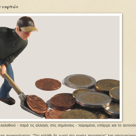
ν εορτών
αλαθιού - παρά τις αλλαγές στις σημάνσεις - παραμένει, υπάρχει και το αυτονόη
ναι ανοικονόμητος. “Στο καλάθι δε χωρεί στο κοφίνι περισσεύει” λεει αποτυπώνο