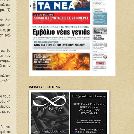
πολίτες
ραπέζι
ει, δια
ορεί να
χθες με
ωση ενώ
το. Το
με τον
αγορές
Κι όταν
ολίτες
"καλάθι
INFINITY CLOTHING
φι τους
νομική
εμβρίου
 με το
βιώνει
ιμά σε