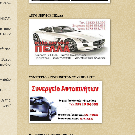
ρο 20%
AUTO-SERVICE ΠΕΛΛΑ
κάρντ.
μέτρων
ό στον
ντά στο
υ 2020,
μερίδιο
ΣΥΝΕΡΓΕΙΟ ΑΥΤΟΚΙΝΗΤΩΝ ΤΣΑΚΠΙΝΑΚΗΣ
 αγαθών
 και οι
6% της
 ποτά”