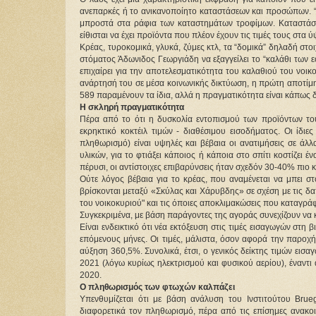
ανεπαρκές ή το ανικανοποίητο καταστάσεων και προσώπων. “Π
μπροστά στα ράφια των καταστημάτων τροφίμων. Καταστάσει
είθισται να έχει προϊόντα που πλέον έχουν τις τιμές τους στα 
Κρέας, τυροκομικά, γλυκά, ζύμες κτλ, τα “δομικά” δηλαδή στοι
στόματος Άδωνιδος Γεωργιάδη να εξαγγείλει το “καλάθι των 
επιχαίρει για την αποτελεσματικότητα του καλαθιού του νοι
ανάρτησή του σε μέσα κοινωνικής δικτύωση, η πρώτη αποτίμη
589 παραμένουν τα ίδια, αλλά η πραγματικότητα είναι κάπως 
Η σκληρή πραγματικότητα
Πέρα από το ότι η δυσκολία εντοπισμού των προϊόντων του 
εκρηκτικό κοκτέιλ τιμών - διαθέσιμου εισοδήματος. Οι ίδιε
πληθωρισμό) είναι υψηλές και βέβαια οι ανατιμήσεις σε άλλ
υλικών, για το φτιάξει κάποιος ή κάποια στο σπίτι κοστίζει 
πέρυσι, οι αντίστοιχες επιβαρύνσεις ήταν σχεδόν 30-40% πιο 
Ούτε λόγος βέβαια για το κρέας, που αναμένεται να μπει στ
βρίσκονται μεταξύ «Σκύλας και Χάρυβδης» σε σχέση με τις δα
του νοικοκυριού" και τις όποιες αποκλιμακώσεις που καταγράφ
Συγκεκριμένα, με βάση παράγοντες της αγοράς συνεχίζουν να κ
Είναι ενδεικτικό ότι νέα εκτόξευση στις τιμές εισαγωγών στ
επόμενους μήνες. Οι τιμές, μάλιστα, όσον αφορά την παροχ
αύξηση 360,5%. Συνολικά, έτσι, ο γενικός δείκτης τιμών εισ
2021 (λόγω κυρίως ηλεκτρισμού και φυσικού αερίου), έναντ
2020.
Ο πληθωρισμός των φτωχών καλπάζει
Υπενθυμίζεται ότι με βάση ανάλυση του Ινστιτούτου Brue
διαφορετικά τον πληθωρισμό, πέρα από τις επίσημες ανακοι