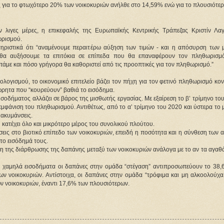
ς για το φτωχότερο 20% των νοικοκυριών ανήλθε στο 14,59% ενώ για το πλουσιότε
ν λιγες μέρες, η επικεφαλής της Ευρωπαϊκής Κεντρικής Τράπεζας Κριστίν Λαγ
ωρισμού.
ριστικά ότι “αναμένουμε περαιτέρω αύξηση των τιμών - και η απόσυρση των 
, θα αυξήσουμε τα επιτόκια σε επίπεδα που θα επαναφέρουν τον πληθωρισμ
άμε και πόσο γρήγορα θα καθοριστεί από τις προοπτικές για τον πληθωρισμό.”
πολογισμού, το οικονομικό επιτελείο βάζει τον πήχη για τον φετινό πληθωρισμό κο
ώρητα που “κουρεύουν” βαθιά το εισόδημα.
ισοδήματος αλλάζει σε βάρος της μισθωτής εργασίας. Με εξαίρεση το β’ τρίμηνο το
 εμφάνιση του πληθωρισμού. Αντιθέτως, από το α’ τρίμηνο του 2020 και ύστερα το 
ιακυμάνσεις.
ατέχει όλο και μικρότερο μέρος του συνολικού πλούτου.
σεις στο βιοτικό επίπεδο των νοικοκυριών, επειδή η ποσότητα και η σύνθεση των
το εισόδημά τους.
η της διάρθρωσης της δαπάνης μεταξύ των νοικοκυριών ανάλογα με το αν τα αγαθά
ο χαμηλά εισοδήματα οι δαπάνες στην ομάδα “στέγαση” αντιπροσωπεύουν το 38,
ν νοικοκυριών. Αντίστοιχα, οι δαπάνες στην ομάδα “τρόφιμα και μη αλκοολούχα
 νοικοκυριών, έναντι 17,6% των πλουσιότερων.