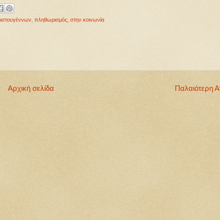
ριστουγέννων
,
πληθωρισμός
,
στην κοινωνία
Αρχική σελίδα
Παλαιότερη 