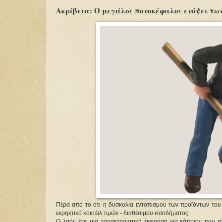
Ακρίβεια: Ο μεγάλος πονοκέφαλος ενόψει τω
Πέρα από το ότι η δυσκολία εντοπισμού των προϊόντων του κ
εκρηκτικό κοκτέιλ τιμών - διαθέσιμου εισοδήματος.
Ο λαός έχει μια χαρακτηριστική έκφραση για κάποιον που εί