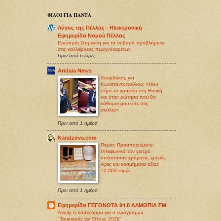
ΦΙΛΟΙ ΓΙΑ ΠΑΝΤΑ
Λόγος της Πέλλας - Ηλεκτρονική
Εφημερίδα Νομού Πέλλας
Ερώτηση Σταμενίτη για τα σοβαρά προβλήματα
στις καλλιέργειες πυρηνόκαρπων
Πριν από 6 ώρες
Aridaia News
Χουρδάκης για
Κωνσταντοπούλου: «Μου
πήρε το γραφείο στη Βουλή
και όταν ρώτησα πού θα
κάθομαι μου είπε στις
σκάλες»
Πριν από 1 ημέρα
Karatzova.com
Πιερία: Προσποιούμενοι
τηλεφωνικά τον γιατρό
απέσπασαν χρήματα, χρυσές
λίρες και κοσμήματα αξίας
72.000 ευρώ
Πριν από 1 ημέρα
Εφημερίδα ΓΕΓΟΝΟΤΑ 94,8 ΑΛΜΩΠΙΑ FM
Άνοιξε η πλατφόρμα για ο πρόγραμμα
"Τουρισμός για Όλους 2026"