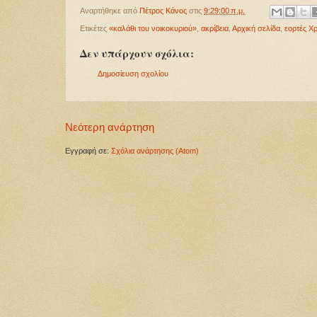
Αναρτήθηκε από
Πέτρος Κάνος
στις
9:29:00 π.μ.
Ετικέτες
«καλάθι του νοικοκυριού»
,
ακρίβεια
,
Αρχική σελίδα
,
εορτές Χ
Δεν υπάρχουν σχόλια:
Δημοσίευση σχολίου
Νεότερη ανάρτηση
Εγγραφή σε:
Σχόλια ανάρτησης (Atom)