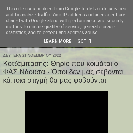
This site uses cookies from Google to deliver its services
and to analyze traffic. Your IP address and user-agent are
shared with Google along with performance and security
metrics to ensure quality of service, generate usage
statistics, and to detect and address abuse.
LEARN MORE
GOT IT
ΔΕΥΤΈΡΑ 21 ΝΟΕΜΒΡΊΟΥ 2022
Κοτζάμπασης: Θηρίο που κοιμάται ο
ΦΑΣ Νάουσα - Όσοι δεν μας σέβονται
κάποια στιγμή θα μας φοβούνται