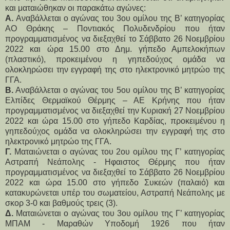
και ματαιώθηκαν οι παρακάτω αγώνες:
A.
Αναβάλλεται ο αγώνας του 3ου ομίλου της Β’ κατηγορίας
ΑΟ Θράκης – Ποντιακός Πολυδενδρίου που ήταν
προγραμματισμένος να διεξαχθεί το Σάββατο 26 Νοεμβρίου
2022 και ώρα 15.00 στο Δημ. γήπεδο Αμπελοκήπων
(πλαστικό), προκειμένου η γηπεδούχος ομάδα να
ολοκληρώσει την εγγραφή της στο ηλεκτρονικό μητρώο της
ΓΓΑ.
Β.
Αναβάλλεται ο αγώνας του 5ου ομίλου της Β’ κατηγορίας
Ελπίδες Θερμαϊκού Θέρμης – ΑΕ Κρήνης που ήταν
προγραμματισμένος να διεξαχθεί την Κυριακή 27 Νοεμβρίου
2022 και ώρα 15.00 στο γήπεδο Καρδίας, προκειμένου η
γηπεδούχος ομάδα να ολοκληρώσει την εγγραφή της στο
ηλεκτρονικό μητρώο της ΓΓΑ.
Γ.
Ματαιώνεται ο αγώνας του 2ου ομίλου της Γ’ κατηγορίας
Αστραπή Νεάπολης - Ηφαιστος Θέρμης που ήταν
προγραμματισμένος να διεξαχθεί το Σάββατο 26 Νοεμβρίου
2022 και ώρα 15.00 στο γήπεδο Συκεών (παλαιό) και
κατακυρώνεται υπέρ του σωματείου, Αστραπή Νεάπολης με
σκορ 3-0 και βαθμούς τρεις (3).
Δ.
Ματαιώνεται ο αγώνας του 3ου ομίλου της Γ’ κατηγορίας
ΜΠΑΜ - Μαραθών Υποδομή 1926 που ήταν