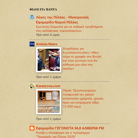
ΦΙΛΟΙ ΓΙΑ ΠΑΝΤΑ
Λόγος της Πέλλας - Ηλεκτρονική
Εφημερίδα Νομού Πέλλας
Ερώτηση Σταμενίτη για τα σοβαρά προβλήματα
στις καλλιέργειες πυρηνόκαρπων
Πριν από 4 ώρες
Aridaia News
Χουρδάκης για
Κωνσταντοπούλου: «Μου
πήρε το γραφείο στη Βουλή
και όταν ρώτησα πού θα
κάθομαι μου είπε στις
σκάλες»
Πριν από 1 ημέρα
Karatzova.com
Πιερία: Προσποιούμενοι
τηλεφωνικά τον γιατρό
απέσπασαν χρήματα, χρυσές
λίρες και κοσμήματα αξίας
72.000 ευρώ
Πριν από 1 ημέρα
Εφημερίδα ΓΕΓΟΝΟΤΑ 94,8 ΑΛΜΩΠΙΑ FM
Άνοιξε η πλατφόρμα για ο πρόγραμμα
"Τουρισμός για Όλους 2026"