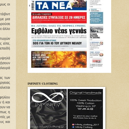
μως οι
έιβιντ
με μια
ορούσε
τε άλλο
φτωχών
 είπε,
 επειδή
 υψηλά
υξήσουν
πλευρά
ας των
ργειας
INFINITY CLOTHING
είνεται
φηλίου
ν ή και
ουν να
όπως η
τές με
υς και