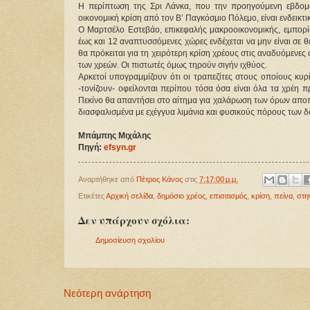
Η περίπτωση της Σρι Λάνκα, που την προηγούμενη εβδομά
οικονομική κρίση από τον Β’ Παγκόσμιο Πόλεμο, είναι ενδεικτι
Ο Μαρτσέλο Εστεβάο, επικεφαλής μακροοικονομικής, εμπορίο
έως και 12 αναπτυσσόμενες χώρες ενδέχεται να μην είναι σε 
θα πρόκειται για τη χειρότερη κρίση χρέους στις αναδυόμενες 
των χρεών. Οι πιστωτές όμως τηρούν σιγήν ιχθύος.
Αρκετοί υπογραμμίζουν ότι οι τραπεζίτες στους οποίους κυ
-τονίζουν- οφείλονται περίπου τόσα όσα είναι όλα τα χρέη
Πεκίνο θα απαντήσει στο αίτημα για χαλάρωση των όρων αποπ
διασφαλισμένα με εχέγγυα λιμάνια και φυσικούς πόρους των 
Μπάμπης Μιχάλης
Πηγή:
efsyn.gr
Αναρτήθηκε από
Πέτρος Κάνος
στις
7:17:00 μ.μ.
Ετικέτες
Αρχική σελίδα
,
δημόσιο χρέος
,
επισιτισμός
,
κρίση
,
πείνα
,
στη
Δεν υπάρχουν σχόλια:
Δημοσίευση σχολίου
Νεότερη ανάρτηση