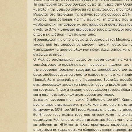
Τα καμπανάκια χτυπούν συνεχώς αυτές τις ημέρες στην Ουάσ
«μεγάλοι» της υφηλίου φαίνονται να επικεντρώνουν στον πόλεμ
Μιλώντας στο περιθώριο της φετινής εαρινής συνόδου ΔΝΤ-Π
Μαλπάς, προειδοποίησε για την πείνα και τη φτώχεια που 
«ανθρωπιστική καταστροφή», υπογράμμισε σε συνέντευξή του
αγγίξει το 37% χτυπώντας περισσότερο τους φτωχούς, οι οποί
όπως η εκπαίδευση» των παιδιών τους.
Η συρρίκνωση της σίτισης συνιστά, σύμφωνα με τον Μαλπάς, 
χωρών που δεν μπορούν να κάνουν τίποτα γι’ αυτό, δεν το 
«επηρεάζουν τα τρόφιμα όλων των ειδών, έλαια, σιτηρά και στ
ανεβαίνει το σιτάρι».
Ο Μαλπάς υπογράμμισε πάντως ότι τροφή αρκετή για να θρ
επίπεδα, όμως το πρόβλημα είναι η μοιρασιά, η πώληση των τ
την προσφορά τροφίμων, ενέργειας και λιπασμάτων όπου εί
όμως αποθάρρυνε μέτρα όπως το πλαφόν στις τιμές και η επι
Παράλληλα ο επικεφαλής της Παγκόσμιας Τράπεζας προειδο
αναπτυσσόμενων χωρών να εξυπηρετήσουν τα μεγάλα χρέη πο
και τροφίμων. Υπάρχει «τεράστια συσσώρευση χρέους, ειδικά σ
και η πίεση στο χρέος των αναπτυσσόμενων χωρών.
Σε σχετική αναφορά της η γενική διευθύντρια του ΔΝΤ, Κρι
είναι σήμερα υπερχρεωμένες ή πολύ κοντά στο όριο της υπερχ
ξεπερνούν το 50% του ΑΕΠ τους. Αρκετές από αυτές τις χώρ
βοηθήσουν τους πολίτες τους που πεινούν λόγω της ακρίβει
αμερικανική Fed, σημαίνει ακόμη μεγαλύτερο βάρος για την
κατεύθυνση τις ΗΠΑ και τις άλλες προηγμένες οικονομίες 
υποχρεώνει τις χώρες αυτές να πληρώνουν ακόμη περισσότερα 