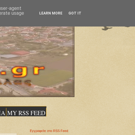
 user-agent
nerate usage
LEARN MORE
GOT IT
ΙΑ
MY RSS FEED
Εγγραφείτε στο RSS Feed