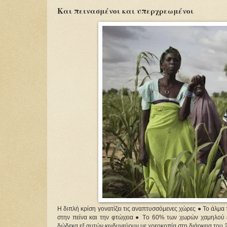
Και πεινασμένοι και υπερχρεωμένοι
Η διπλή κρίση γονατίζει τις αναπτυσσόμενες χώρες ● Το άλμα
στην πείνα και την φτώχεια ● Tο 60% των χωρών χαμηλού 
δώδεκα εξ αυτών κινδυνεύουν με χρεοκοπία στη διάρκεια του 