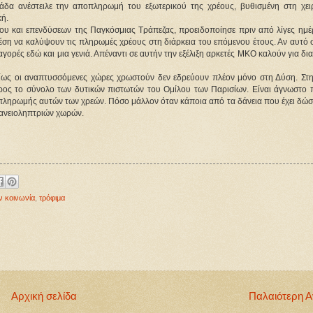
δα ανέστειλε την αποπληρωμή του εξωτερικού της χρέους, βυθισμένη στη χει
κή.
υ και επενδύσεων της Παγκόσμιας Τράπεζας, προειδοποίησε πριν από λίγες ημέρ
θέση να καλύψουν τις πληρωμές χρέους στη διάρκεια του επόμενου έτους. Αν αυτό 
αγορές εδώ και μια γενιά. Απέναντι σε αυτήν την εξέλιξη αρκετές ΜΚΟ καλούν για δ
ρίως οι αναπτυσσόμενες χώρες χρωστούν δεν εδρεύουν πλέον μόνο στη Δύση. Στη
 προς το σύνολο των δυτικών πιστωτών του Ομίλου των Παρισίων. Είναι άγνωστο 
ληρωμής αυτών των χρεών. Πόσο μάλλον όταν κάποια από τα δάνεια που έχει δώσει
δανειοληπτριών χωρών.
ν κοινωνία
,
τρόφιμα
Αρχική σελίδα
Παλαιότερη 