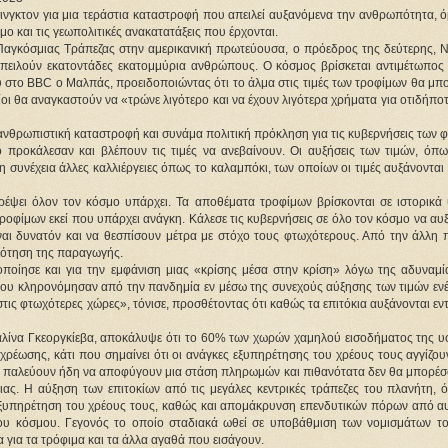
ινγκτον για μια τεράστια καταστροφή που απειλεί αυξανόμενα την ανθρωπότητα, ό
ο και τις γεωπολιτικές ανακατατάξεις που έρχονται.
αγκόσμιας Τράπεζας στην αμερικανική πρωτεύουσα, ο πρόεδρος της δεύτερης, Ντ
απειλούν εκατοντάδες εκατομμύρια ανθρώπους. Ο κόσμος βρίσκεται αντιμέτωπος 
 στο BBC ο Μαλπάς, προειδοποιώντας ότι το άλμα στις τιμές των τροφίμων θα μπ
οι θα αναγκαστούν να «τρώνε λιγότερο και να έχουν λιγότερα χρήματα για οτιδήπο
ανθρωπιστική καταστροφή και συνάμα πολιτική πρόκληση για τις κυβερνήσεις των 
προκάλεσαν και βλέπουν τις τιμές να ανεβαίνουν. Οι αυξήσεις των τιμών, όπως
η συνέχεια άλλες καλλιέργειες όπως το καλαμπόκι, των οποίων οι τιμές αυξάνονται
έψει όλον τον κόσμο υπάρχει. Τα αποθέματα τροφίμων βρίσκονται σε ιστορικά
ροφίμων εκεί που υπάρχει ανάγκη. Κάλεσε τις κυβερνήσεις σε όλο τον κόσμο να α
ναι δυνατόν και να θεσπίσουν μέτρα με στόχο τους φτωχότερους. Από την άλλη 
δότηση της παραγωγής.
ποίησε και για την εμφάνιση μιας «κρίσης μέσα στην κρίση» λόγω της αδυναμί
υ κληρονόμησαν από την πανδημία εν μέσω της συνεχούς αύξησης των τιμών ενέ
τις φτωχότερες χώρες», τόνισε, προσθέτοντας ότι καθώς τα επιτόκια αυξάνονται εντ
σταλίνα Γκεοργκίεβα, αποκάλυψε ότι το 60% των χωρών χαμηλού εισοδήματος της υ
ρέωσης, κάτι που σημαίνει ότι οι ανάγκες εξυπηρέτησης του χρέους τους αγγίζου
ες παλεύουν ήδη να αποφύγουν μια στάση πληρωμών και πιθανότατα δεν θα μπορέσ
ας. Η αύξηση των επιτοκίων από τις μεγάλες κεντρικές τράπεζες του πλανήτη, 
 εξυπηρέτηση του χρέους τους, καθώς και απομάκρυνση επενδυτικών πόρων από αυ
του κόσμου. Γεγονός το οποίο σταδιακά ωθεί σε υποβάθμιση των νομισμάτων το
για τα τρόφιμα και τα άλλα αγαθά που εισάγουν.