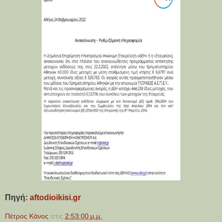
Πηγή:
aftodioikisi.gr
Πέτρος Κάνος
στις
2:53:00 μ.μ.