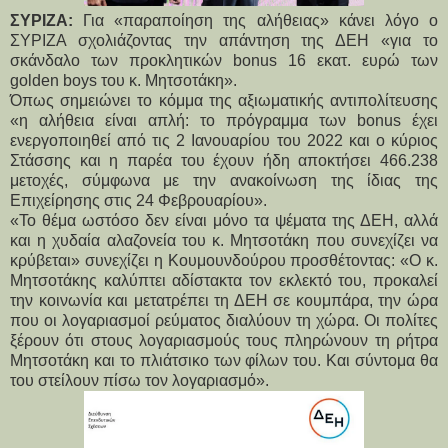
ΣΥΡΙΖΑ:
Για «παραποίηση της αλήθειας» κάνει λόγο ο
ΣΥΡΙΖΑ σχολιάζοντας την απάντηση της ΔΕΗ «για το
σκάνδαλο των προκλητικών bonus 16 εκατ. ευρώ των
golden boys του κ. Μητσοτάκη».
Όπως σημειώνει το κόμμα της αξιωματικής αντιπολίτευσης
«η αλήθεια είναι απλή: το πρόγραμμα των bonus έχει
ενεργοποιηθεί από τις 2 Ιανουαρίου του 2022 και ο κύριος
Στάσσης και η παρέα του έχουν ήδη αποκτήσει 466.238
μετοχές, σύμφωνα με την ανακοίνωση της ίδιας της
Επιχείρησης στις 24 Φεβρουαρίου».
«Το θέμα ωστόσο δεν είναι μόνο τα ψέματα της ΔΕΗ, αλλά
και η χυδαία αλαζονεία του κ. Μητσοτάκη που συνεχίζει να
κρύβεται» συνεχίζει η Κουμουνδούρου προσθέτοντας: «Ο κ.
Μητσοτάκης καλύπτει αδίστακτα τον εκλεκτό του, προκαλεί
την κοινωνία και μετατρέπει τη ΔΕΗ σε κουμπάρα, την ώρα
που οι λογαριασμοί ρεύματος διαλύουν τη χώρα. Οι πολίτες
ξέρουν ότι στους λογαριασμούς τους πληρώνουν τη ρήτρα
Μητσοτάκη και το πλιάτσικο των φίλων του. Και σύντομα θα
του στείλουν πίσω τον λογαριασμό».