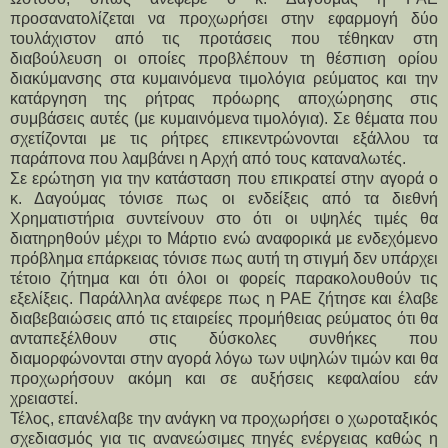
προσανατολίζεται να προχωρήσει στην εφαρμογή δύο
τουλάχιστον από τις προτάσεις που τέθηκαν στη
διαβούλευση οι οποίες προβλέπουν τη θέσπιση ορίου
διακύμανσης στα κυμαινόμενα τιμολόγια ρεύματος και την
κατάργηση της ρήτρας πρόωρης αποχώρησης στις
συμβάσεις αυτές (με κυμαινόμενα τιμολόγια). Σε θέματα που
σχετίζονται με τις ρήτρες επικεντρώνονται εξάλλου τα
παράπονα που λαμβάνει η Αρχή από τους καταναλωτές.
Σε ερώτηση για την κατάσταση που επικρατεί στην αγορά ο
κ. Δαγούμας τόνισε πως οι ενδείξεις από τα διεθνή
Χρηματιστήρια συντείνουν στο ότι οι υψηλές τιμές θα
διατηρηθούν μέχρι το Μάρτιο ενώ αναφορικά με ενδεχόμενο
πρόβλημα επάρκειας τόνισε πως αυτή τη στιγμή δεν υπάρχει
τέτοιο ζήτημα και ότι όλοι οι φορείς παρακολουθούν τις
εξελίξεις. Παράλληλα ανέφερε πως η ΡΑΕ ζήτησε και έλαβε
διαβεβαιώσεις από τις εταιρείες προμήθειας ρεύματος ότι θα
ανταπεξέλθουν στις δύσκολες συνθήκες που
διαμορφώνονται στην αγορά λόγω των υψηλών τιμών και θα
προχωρήσουν ακόμη και σε αυξήσεις κεφαλαίου εάν
χρειαστεί.
Τέλος, επανέλαβε την ανάγκη να προχωρήσει ο χωροταξικός
σχεδιασμός για τις ανανεώσιμες πηγές ενέργειας καθώς η