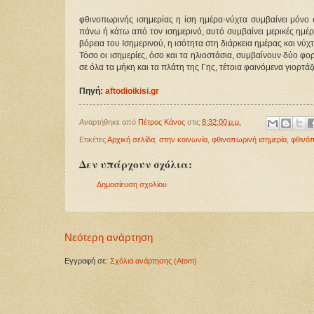
φθινοπωρινής ισημερίας η ίση ημέρα-νύχτα συμβαίνει μόνο 
πάνω ή κάτω από τον ισημερινό, αυτό συμβαίνει μερικές ημέρ
βόρεια του Ισημερινού, η ισότητα στη διάρκεια ημέρας και νύχ
Τόσο οι ισημερίες, όσο και τα ηλιοστάσια, συμβαίνουν δύο φ
σε όλα τα μήκη και τα πλάτη της Γης, τέτοια φαινόμενα γιορτ
Πηγή:
aftodioikisi.gr
Αναρτήθηκε από
Πέτρος Κάνος
στις
8:32:00 μ.μ.
Ετικέτες
Αρχική σελίδα
,
στην κοινωνία
,
φθινοπωρινή ισημερία
,
φθινό
Δεν υπάρχουν σχόλια:
Δημοσίευση σχολίου
Νεότερη ανάρτηση
Εγγραφή σε:
Σχόλια ανάρτησης (Atom)