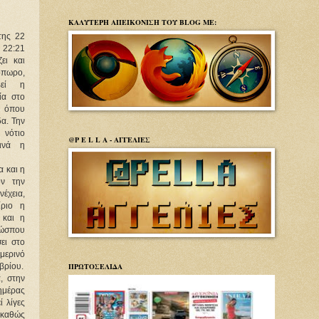
ΚΑΛΥΤΕΡΗ ΑΠΕΙΚΟΝΙΣΗ ΤΟΥ BLOG ΜΕ:
της 22
 22:21
ει και
πωρο,
εί η
ία στο
, όπου
δα. Την
 νότιο
@P E L L A - ΑΓΓΕΛΙΕΣ
κινά η
α και η
όν την
νέχεια,
ίριο η
 και η
 ώσπου
ει στο
μερινό
ΠΡΩΤΟΣΕΛΙΔΑ
βρίου.
, στην
ημέρας
ί λίγες
 καθώς