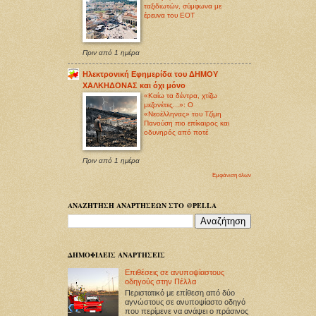
ταξιδιωτών, σύμφωνα με
έρευνα του ΕΟΤ
Πριν από 1 ημέρα
Ηλεκτρονική Εφημερίδα του ΔΗΜΟΥ
ΧΑΛΚΗΔΟΝΑΣ και όχι μόνο
«Καίω τα δέντρα, χτίζω
μεζονέτες...»: Ο
«Νεοέλληνας» του Τζίμη
Πανούση πιο επίκαιρος και
οδυνηρός από ποτέ
Πριν από 1 ημέρα
Εμφάνιση όλων
ΑΝΑΖΗΤΗΣΗ ΑΝΑΡΤΗΣΕΩΝ ΣΤΟ @PELLA
ΔΗΜΟΦΙΛΕΙΣ ΑΝΑΡΤΗΣΕΙΣ
Επιθέσεις σε ανυποψίαστους
οδηγούς στην Πέλλα
Περιστατικό με επίθεση από δύο
αγνώστους σε ανυποψίαστο οδηγό
που περίμενε να ανάψει ο πράσινος