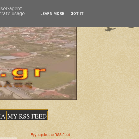
 user-agent
nerate usage
LEARN MORE
GOT IT
ΙΑ
MY RSS FEED
Εγγραφείτε στο RSS Feed