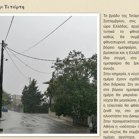
ην Τετάρτη
Το βράδυ της Τετάρ
Σεπτεμβρίου, στις
ώρα Ελλάδας, αρχίζ
τυπικά το φθινό
καθώς θα συμβ
φθινοπωρινή ισημερ
βόρειο ημισφαίριο
βρίσκεται και η Ελλά
ίδια στιγμή, στο
ημισφαίριο θα ξε
άνοιξη.
Στην ισημερία, η νύχτ
ημέρα έχουν σχεδ
ίδια διάρκεια. Στη συ
στο βόρειο ημισφα
ημέρα θα μικραίνει
νύχτα θα μεγαλώνει,
η τελευταία θα φθάσ
ζενίθ της στο χει
ηλιοστάσιο του Δεκεμ
Στην πραγματικότητα
Αθήνα η «ισότητα» 
και νύχτας θα συμβε
ημέρες αργότερα,