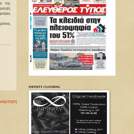
ρα της
ριοχές
 μοίρες
χρόνια,
INFINITY CLOTHING
Ανάρτηση