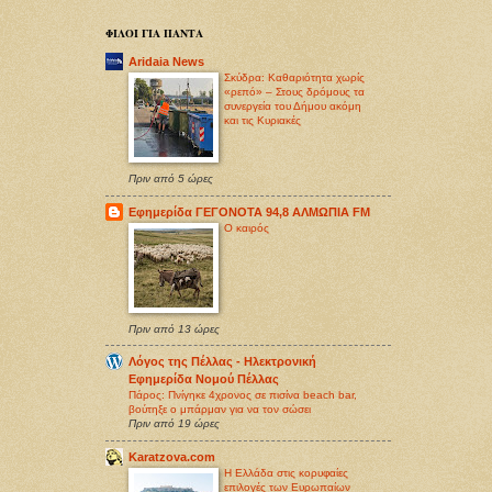
ΦΙΛΟΙ ΓΙΑ ΠΑΝΤΑ
Aridaia News
Σκύδρα: Καθαριότητα χωρίς
«ρεπό» – Στους δρόμους τα
συνεργεία του Δήμου ακόμη
και τις Κυριακές
Πριν από 5 ώρες
Εφημερίδα ΓΕΓΟΝΟΤΑ 94,8 ΑΛΜΩΠΙΑ FM
O καιρός
Πριν από 13 ώρες
Λόγος της Πέλλας - Ηλεκτρονική
Εφημερίδα Νομού Πέλλας
Πάρος: Πνίγηκε 4χρονος σε πισίνα beach bar,
βούτηξε ο μπάρμαν για να τον σώσει
Πριν από 19 ώρες
Karatzova.com
Η Ελλάδα στις κορυφαίες
επιλογές των Ευρωπαίων