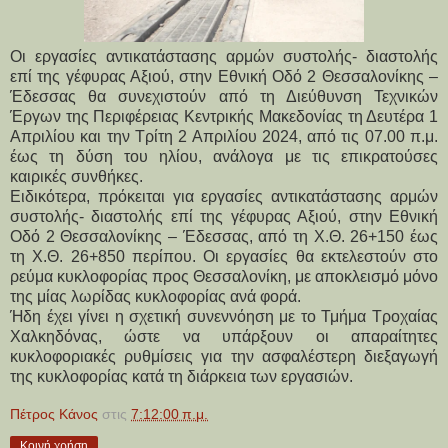
Οι εργασίες αντικατάστασης αρμών συστολής- διαστολής
επί της γέφυρας Αξιού, στην Εθνική Οδό 2 Θεσσαλονίκης –
Έδεσσας θα συνεχιστούν από τη Διεύθυνση Τεχνικών
Έργων της Περιφέρειας Κεντρικής Μακεδονίας τη Δευτέρα 1
Απριλίου και την Τρίτη 2 Απριλίου 2024, από τις 07.00 π.μ.
έως τη δύση του ηλίου, ανάλογα με τις επικρατούσες
καιρικές συνθήκες.
Ειδικότερα, πρόκειται για εργασίες αντικατάστασης αρμών 
συστολής- διαστολής επί της γέφυρας Αξιού, στην Εθνική 
Οδό 2 Θεσσαλονίκης – Έδεσσας, από τη Χ.Θ. 26+150 έως 
τη Χ.Θ. 26+850 περίπου. Οι εργασίες θα εκτελεστούν στο 
ρεύμα κυκλοφορίας προς Θεσσαλονίκη, με αποκλεισμό μόνο 
της μίας λωρίδας κυκλοφορίας ανά φορά.
Ήδη έχει γίνει η σχετική συνεννόηση με το Τμήμα Τροχαίας 
Χαλκηδόνας, ώστε να υπάρξουν οι απαραίτητες 
κυκλοφοριακές ρυθμίσεις για την ασφαλέστερη διεξαγωγή 
της κυκλοφορίας κατά τη διάρκεια των εργασιών.
Πέτρος Κάνος
στις
7:12:00 π.μ.
Κοινή χρήση