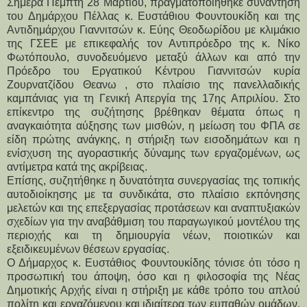
Σήμερα Πέμπτη 28 Μαρτίου, πραγματοποιήθηκε συνάντηση
του Δημάρχου Πέλλας κ. Ευστάθιου Φουντουκίδη και της
Αντιδημάρχου Γιαννιτσών κ. Εύης Θεοδωρίδου με κλιμάκιο
της ΓΣΕΕ με επικεφαλής τον Αντιπρόεδρο της κ. Νίκο
Φωτόπουλο, συνοδευόμενο μεταξύ άλλων και από την
Πρόεδρο του Εργατικού Κέντρου Γιαννιτσών κυρία
Ζουρνατζίδου Θεανω , στο πλαίσιο της πανελλαδικής
καμπάνιας για τη Γενική Απεργία της 17ης Απριλίου. Στο
επίκεντρο της συζήτησης βρέθηκαν θέματα όπως η
αναγκαιότητα αύξησης των μισθών, η μείωση του ΦΠΑ σε
είδη πρώτης ανάγκης, η στήριξη των εισοδημάτων και η
ενίσχυση της αγοραστικής δύναμης των εργαζομένων, ως
αντίμετρα κατά της ακρίβειας.
Επίσης, συζητήθηκε η δυνατότητα συνεργασίας της τοπικής 
αυτοδιοίκησης με τα συνδικάτα, στο πλαίσιο εκπόνησης 
μελετών και της επεξεργασίας προτάσεων και αναπτυξιακών 
σχεδίων για την αναβάθμιση του παραγωγικού μοντέλου της 
περιοχής και τη δημιουργία νέων, ποιοτικών και 
εξειδικευμένων θέσεων εργασίας. 
Ο Δήμαρχος κ. Ευστάθιος Φουντουκίδης τόνισε ότι τόσο η 
προσωπική του άποψη, όσο και η φιλοσοφία της Νέας 
Δημοτικής Αρχής είναι η στήριξη με κάθε τρόπο του απλού 
πολίτη και εργαζόμενου και ιδιαίτερα των ευπαθών ομάδων, 