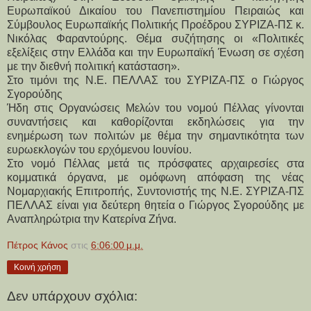
Ευρωπαϊκού Δικαίου του Πανεπιστημίου Πειραιώς και 
Σύμβουλος Ευρωπαϊκής Πολιτικής Προέδρου ΣΥΡΙΖΑ-ΠΣ κ. 
Νικόλας Φαραντούρης. Θέμα συζήτησης οι «Πολιτικές 
εξελίξεις στην Ελλάδα και την Ευρωπαϊκή Ένωση σε σχέση 
με την διεθνή πολιτική κατάσταση». 
Στο τιμόνι της Ν.Ε. ΠΕΛΛΑΣ του ΣΥΡΙΖΑ-ΠΣ ο Γιώργος 
Σγορούδης 
Ήδη στις Οργανώσεις Μελών του νομού Πέλλας γίνονται 
συναντήσεις και καθορίζονται εκδηλώσεις για την 
ενημέρωση των πολιτών με θέμα την σημαντικότητα των 
ευρωεκλογών του ερχόμενου Ιουνίου. 
Στο νομό Πέλλας μετά τις πρόσφατες αρχαιρεσίες στα 
κομματικά όργανα, με ομόφωνη απόφαση της νέας 
Νομαρχιακής Επιτροπής, Συντονιστής της Ν.Ε. ΣΥΡΙΖΑ-ΠΣ 
ΠΕΛΛΑΣ είναι για δεύτερη θητεία ο Γιώργος Σγορούδης με 
Αναπληρώτρια την Κατερίνα Ζήνα. 
Πέτρος Κάνος
στις
6:06:00 μ.μ.
Κοινή χρήση
Δεν υπάρχουν σχόλια: