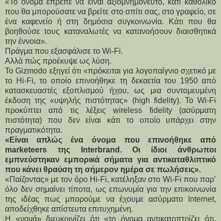
«Το όνομα έπρεπε να είναι αξιομνημόνευτο, κάτι καθολικό 
που θα μπορούσατε να βρείτε στο σπίτι σας, στο γραφείο, σε 
ένα καφενείο ή στη δημόσια συγκοινωνία. Kάτι που θα 
βοηθούσε τους καταναλωτές να κατανοήσουν διαισθητικά 
την έννοια».
Πράγμα που εξασφάλισε το Wi-Fi.
Αλλά πώς προέκυψε ως λύση.
Το Gizmodo εξηγεί ότι «πρόκειται για λογοπαίγνιο σχετικό με 
το Hi-Fi, το οποίο επινοήθηκε τη δεκαετία του 1950 από 
κατασκευαστές εξοπλισμού ήχου, ως μια συντομευμένη 
έκδοση της «υψηλής πιστότητας» (high fidelity). Το Wi-Fi 
προκύπτει από τις λέξεις wireless fidelity (ασύρματη 
πιστότητα) που δεν είναι κάτι το οποίο υπάρχει στην 
πραγματικότητα.
«Είναι απλώς ένα όνομα που επινοήθηκε από 
marketeers της Interbrand. Οι ίδιοι άνθρωποι 
εμπνεύστηκαν εμπορικά σήματα για αντικαταθλιπτικό 
που κάνει θραύση τη σήμερον ημέρα σε πωλήσεις».
«Παίζοντας» με τον όρο Hi-Fi, κατέληξαν στο Wi-Fi που παρ’ 
όλο δεν σημαίνει τίποτα, ως επωνυμία για την επικοινωνία 
της ιδέας πως μπορούμε να έχουμε ασύρματο Internet, 
αποδείχθηκε απίστευτα επιτυχημένη.
Η «νονά» διευκρινίζει ότι «το όνομα αντικατοπτρίζει ότι, 