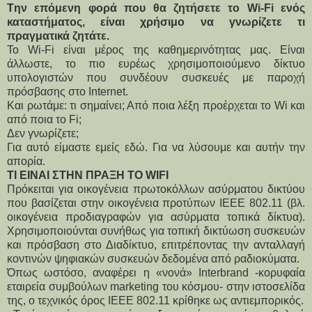
Tην επόμενη φορά που θα ζητήσετε το Wi-Fi ενός
καταστήματος, είναι χρήσιμο να γνωρίζετε τι
πραγματικά ζητάτε.
Το Wi-Fi είναι μέρος της καθημερινότητας μας. Είναι
άλλωστε, το πιο ευρέως χρησιμοποιούμενο δίκτυο
υπολογιστών που συνδέουν συσκευές με παροχή
πρόσβασης στο Internet.
Και ρωτάμε: τι σημαίνει; Από ποια λέξη προέρχεται το Wi και 
από ποια το Fi;
Δεν γνωρίζετε;
Για αυτό είμαστε εμείς εδώ. Για να λύσουμε και αυτήν την 
απορία.
ΤΙ ΕΙΝΑΙ ΣΤΗΝ ΠΡΑΞΗ ΤΟ WIFI
Πρόκειται για οικογένεια πρωτοκόλλων ασύρματου δικτύου 
που βασίζεται στην οικογένεια προτύπων IEEE 802.11 (βλ. 
οικογένεια προδιαγραφών για ασύρματα τοπικά δίκτυα). 
Χρησιμοποιούνται συνήθως για τοπική δικτύωση συσκευών 
και πρόσβαση στο Διαδίκτυο, επιτρέποντας την ανταλλαγή 
κοντινών ψηφιακών συσκευών δεδομένα από ραδιοκύματα.
Όπως ωστόσο, αναφέρει η «νονά» Interbrand -κορυφαία 
εταιρεία συμβούλων marketing του κόσμου- στην ιστοσελίδα 
της, o τεχνικός όρος IEEE 802.11 κρίθηκε ως αντιεμπορικός.