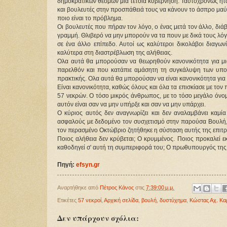
δημοκρατικών θεσμών μια τέτοια κυβέρνηση. Ταυτοχρόνως ήτα
και βουλευτές στην προσπάθειά τους να κάνουν το άσπρο μαύρ
ποιο είναι το πρόβλημα.
Οι βουλευτές που πήραν τον λόγο, ο ένας μετά τον άλλο, διάβ
γραμμή. Θλιβερό να μην μπορούν να τα πουν με δικά τους λόγι
σε ένα άλλο επίπεδο. Αυτοί ως καλύτεροι δικολάβοι διαγων
καλύτερα στη διαστρέβλωση της αλήθειας.
Ολα αυτά θα μπορούσαν να θεωρηθούν κανονικότητα για μι
παρελθόν και που κατάπιε αμάσητη τη συγκάλυψη των υπο
πρακτικής. Ολα αυτά θα μπορούσαν να είναι κανονικότητα για
Είναι κανονικότητα, καθώς όλους και όλα τα επισκίασε με τον 
57 νεκρών. Ο τόσο μικρός άνθρωπος, με το τόσο μεγάλο όνομα.
αυτόν είναι σαν να μην υπήρξε και σαν να μην υπάρχει.
Ο κύριος αυτός δεν αναγνωρίζει και δεν αναλαμβάνει καμία 
ασφαλούς με δεδομένο τον συσχετισμό στην παρούσα Βουλή, ν
τον περασμένο Οκτώβριο ζητήθηκε η σύσταση αυτής της επιτρο
Ποιος αλήθεια δεν κρύβεται; Ο κρυμμένος. Ποιος προκαλεί ε
καθοδηγεί σ' αυτή τη συμπεριφορά του; Ο πρωθυπουργός της χ
Πηγή: 
efsyn.gr
Αναρτήθηκε από
Πέτρος Κάνος
στις
7:39:00 μ.μ.
Ετικέτες
57 νεκροί
,
Αρχική σελίδα
,
βουλή
,
δυστύχημα
,
Κώστας Αχ. Κα
Δεν υπάρχουν σχόλια: