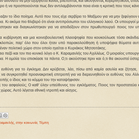
ν αδύνατο να μην εξοργιστεί κανείς βλέποντας και ακούγοντας κυβερνητικούς υπο
ο ή να προσποιούνται πως δεν αντιλαμβάνονται ποια είναι η κριτική που τους κάν
αζαν το ίδιο ποίημα. Αυτό που τους είχε σερβίρει το Μαξίμου για να μην ξεφύγουν 
α. Κι ακόμα πιο θλιβερό ότι είναι αντιπρόσωποι του ελληνικού λαού. Οι υπουργοί μ
ίστηκαν και διαγκωνίστηκαν για να αποδείξουν στον πρωθυπουργό ποιος τον υπη
α κυβέρνηση και μια κοινοβουλευτική πλειοψηφία που κουκούλωσε τόσα σκάνδαλ
κλοπών, παρ' όλο που όλοι ήταν υπό παρακολούθηση ή υποψήφια θύματα αυτή
 έναν πολιτικό χώρο στον οποίο ηγείται ο Κυριάκος Μητσοτάκης.
πιο πεζό και τον πιο κυνικό λόγο ο Κ. Καραμανλής του Αχιλλέως. Ο μοιραίος υπουργ
 Η ομιλία του επισκίασε τα πάντα. Ο,τι ακούστηκε πριν και ό,τι θα ακουστεί ύστε
ευθύνη για το έγκλημα. Δεν κρύβεται, λέει, πίσω από καμία ασυλία και ζήτησε, 
α συγκροτηθεί προανακριτική επιτροπή για να διερευνηθούν οι ευθύνες του. Αλλά
πής ο ίδιος και το κόμμα του την καταψήφισαν.
κ του ασφαλούς; Ο καθ' ύλην υπεύθυνος του εγκλήματος. Ποιος τον προστατεύει κ
ώρας. Αυτό λέγεται εθνική ντροπή και αίσχος.
ραμανλής
,
στην κοινωνία
,
Τέμπη