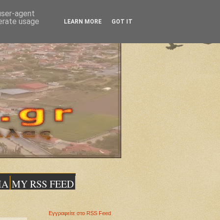
 user-agent
nerate usage
LEARN MORE
GOT IT
ΙΑ
MY RSS FEED
Εγγραφείτε στο RSS Feed