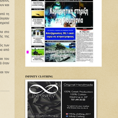
υργούς
ουν και
από τη 
ίλησαν 
ρετεί 
α στο 
ς της 
ός των 
ρα από 
εκ του 
 όταν 
αι τον 
INFINITY CLOTHING