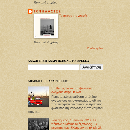
Πριν από 1 ημέρα
Ι Χ Ν Η Λ Α Σ Ι Ε Σ
Τα μινόρε της γραφής
Πριν από 4 ημέρες
Εμφάνιση όλων
ΑΝΑΖΗΤΗΣΗ ΑΝΑΡΤΗΣΕΩΝ ΣΤΟ @PELLA
ΔΗΜΟΦΙΛΕΙΣ ΑΝΑΡΤΗΣΕΙΣ
Επιθέσεις σε ανυποψίαστους
οδηγούς στην Πέλλα
Περιστατικό με επίθεση από δύο
αγνώστους σε ανυποψίαστο οδηγό
που περίμενε να ανάψει ο πράσινος
φωτεινός σηματοδότης ώστε να μπει
στον ο...
Σαν σήμερα, 10 Ιουνίου 323 Π.Χ.
πέθανε ο Μέγας Αλέξανδρος - Ο
μέγιστος των Ελλήνων σε ηλικία 33