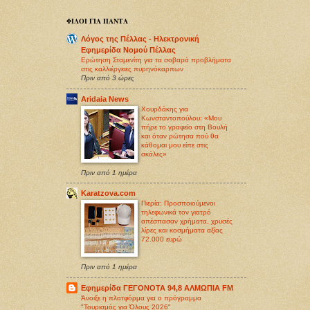
ΦΙΛΟΙ ΓΙΑ ΠΑΝΤΑ
Λόγος της Πέλλας - Ηλεκτρονική
Εφημερίδα Νομού Πέλλας
Ερώτηση Σταμενίτη για τα σοβαρά προβλήματα
στις καλλιέργειες πυρηνόκαρπων
Πριν από 3 ώρες
Aridaia News
Χουρδάκης για
Κωνσταντοπούλου: «Μου
πήρε το γραφείο στη Βουλή
και όταν ρώτησα πού θα
κάθομαι μου είπε στις
σκάλες»
Πριν από 1 ημέρα
Karatzova.com
Πιερία: Προσποιούμενοι
τηλεφωνικά τον γιατρό
απέσπασαν χρήματα, χρυσές
λίρες και κοσμήματα αξίας
72.000 ευρώ
Πριν από 1 ημέρα
Εφημερίδα ΓΕΓΟΝΟΤΑ 94,8 ΑΛΜΩΠΙΑ FM
Άνοιξε η πλατφόρμα για ο πρόγραμμα
"Τουρισμός για Όλους 2026"