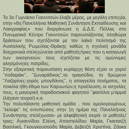
Το 3ο Γυμνάσιο Γιαννιτσών έλαβε μέρος, με μεγάλη επιτυχία,
στην «6η Πανελλήνια Μαθητική Συνάντηση Εκπαίδευσης και
Λαογραφίας» που διοργάνωσε η Δ.Δ.Ε. Πέλλας στο
Πνευματικό Κέντρο Γιαννιτσών παρουσιάζοντας πληθώρα
δράσεων που σχετίζονται με τον λαϊκό πολιτισμό της
Ανατολικής Ρωμυλίας-Θράκης καθώς η σχολική μονάδα
διαχρονικά στελεχώνεται από μαθητές/τριες που η καταγωγή
των οικογενειών τους σχετίζεται με τις ομώνυμες
αλησμόνητες πατρίδες.
Στην εξαιρετική παρουσίαση κυρίαρχη θέση είχαν οι χοροί 
"ποδαράκι", "ζωναράδικος",τα τραγούδια, το δρώμενο 
"Λαζαρίνες-χορός μπογδάνος", η απαγγελία ποιήματος, τα 
ποικίλα ήθη-έθιμα των Καρυωτών,η προέλευση, οι ασχολίες 
τους, η μαγειρική παραδοσιακού φαγητού "φασόλια μ'αρμιά 
(λάχανο τουρσί) κ.α.
Την πολυτάλαντη μαθητική ομάδα , που ομολογουμένως 
"έκλεψε" τις εντυπώσεις στην 1η ημέρα της Πανελλήνιας 
Συνάντησης στελέχωσαν- με αλφαβητική σειρά- οι μαθητές/
τριες: Αγιαννίδου Ελένη, Αποστολίδου Μαρία, Γκαιτατζή 
Βασιλική, Γκουγκουσούδη Μαρία, Δεβετζή Χριστίνα, Ζάγκα 