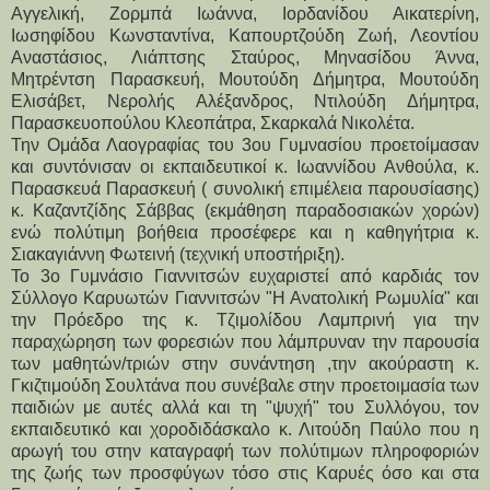
Αγγελική, Ζορμπά Ιωάννα, Ιορδανίδου Αικατερίνη, 
Ιωσηφίδου Κωνσταντίνα, Καπουρτζούδη Ζωή, Λεοντίου 
Αναστάσιος, Λιάπτσης Σταύρος, Μηνασίδου Άννα, 
Μητρέντση Παρασκευή, Μουτούδη Δήμητρα, Μουτούδη 
Ελισάβετ, Νερολής Αλέξανδρος, Ντιλούδη Δήμητρα, 
Παρασκευοπούλου Κλεοπάτρα, Σκαρκαλά Νικολέτα.
Την Ομάδα Λαογραφίας του 3ου Γυμνασίου προετοίμασαν 
και συντόνισαν οι εκπαιδευτικοί κ. Ιωαννίδου Ανθούλα, κ. 
Παρασκευά Παρασκευή ( συνολική επιμέλεια παρουσίασης) 
κ. Καζαντζίδης Σάββας (εκμάθηση παραδοσιακών χορών) 
ενώ πολύτιμη βοήθεια προσέφερε και η καθηγήτρια κ. 
Σιακαγιάννη Φωτεινή (τεχνική υποστήριξη).
Το 3ο Γυμνάσιο Γιαννιτσών ευχαριστεί από καρδιάς τον 
Σύλλογο Καρυωτών Γιαννιτσών "Η Ανατολική Ρωμυλία" και 
την Πρόεδρο της κ. Τζιμολίδου Λαμπρινή για την 
παραχώρηση των φορεσιών που λάμπρυναν την παρουσία 
των μαθητών/τριών στην συνάντηση ,την ακούραστη κ. 
Γκιζτιμούδη Σουλτάνα που συνέβαλε στην προετοιμασία των 
παιδιών με αυτές αλλά και τη "ψυχή" του Συλλόγου, τον 
εκπαιδευτικό και χοροδιδάσκαλο κ. Λιτούδη Παύλο που η 
αρωγή του στην καταγραφή των πολύτιμων πληροφοριών 
της ζωής των προσφύγων τόσο στις Καρυές όσο και στα 