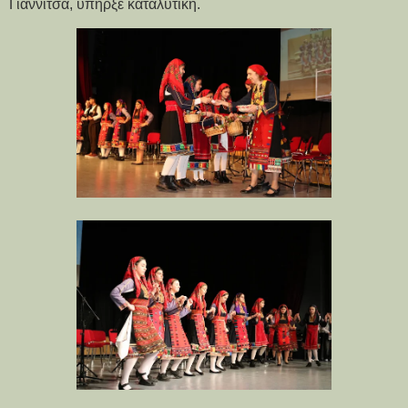
Γιαννιτσά, υπήρξε καταλυτική.