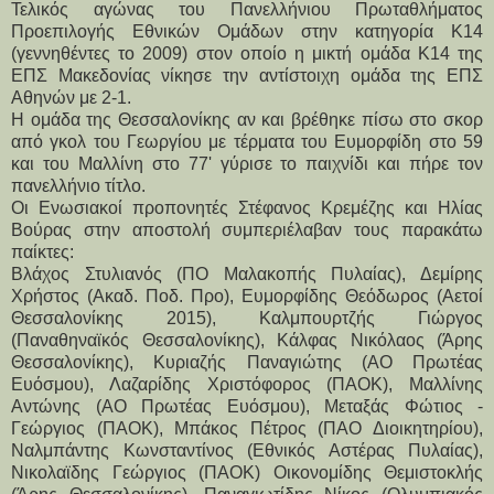
Τελικός αγώνας του Πανελλήνιου Πρωταθλήματος
Προεπιλογής Εθνικών Ομάδων στην κατηγορία Κ14
(γεννηθέντες το 2009) στον οποίο η μικτή ομάδα Κ14 της
ΕΠΣ Μακεδονίας νίκησε την αντίστοιχη ομάδα της ΕΠΣ
Αθηνών με 2-1.
Η ομάδα της Θεσσαλονίκης αν και βρέθηκε πίσω στο σκορ
από γκολ του Γεωργίου με τέρματα του Ευμορφίδη στο 59
και του Μαλλίνη στο 77' γύρισε το παιχνίδι και πήρε τον
πανελλήνιο τίτλο.
Οι Ενωσιακοί προπονητές Στέφανος Κρεμέζης και Ηλίας
Βούρας στην αποστολή συμπεριέλαβαν τους παρακάτω
παίκτες:
Βλάχος Στυλιανός (ΠΟ Μαλακοπής Πυλαίας), Δεμίρης
Χρήστος (Ακαδ. Ποδ. Προ), Ευμορφίδης Θεόδωρος (Αετοί
Θεσσαλονίκης 2015), Καλμπουρτζής Γιώργος
(Παναθηναϊκός Θεσσαλονίκης), Kάλφας Νικόλαος (Άρης
Θεσσαλονίκης), Κυριαζής Παναγιώτης (ΑΟ Πρωτέας
Ευόσμου), Λαζαρίδης Χριστόφορος (ΠΑΟΚ), Μαλλίνης
Αντώνης (ΑΟ Πρωτέας Ευόσμου), Μεταξάς Φώτιος -
Γεώργιος (ΠΑΟΚ), Μπάκος Πέτρος (ΠΑΟ Διοικητηρίου),
Ναλμπάντης Κωνσταντίνος (Εθνικός Αστέρας Πυλαίας),
Νικολαϊδης Γεώργιος (ΠΑΟΚ) Οικονομίδης Θεμιστοκλής