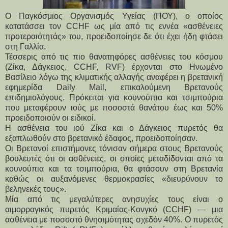
Ο Παγκόσμιος Οργανισμός Υγείας (ΠΟΥ), ο οποίος
κατατάσσει τον CCHF ως μία από τις εννέα «ασθένειες
προτεραιότητάς» του, προειδοποίησε δε ότι έχει ήδη φτάσει
στη Γαλλία.
Τέσσερις από τις πιο θανατηφόρες ασθένειες του κόσμου
(Ζίκα, Δάγκειος, CCHF, RVF) έρχονται στο Ηνωμένο
Βασίλειο λόγω της κλιματικής αλλαγής αναφέρει η βρετανική
εφημερίδα Daily Mail, επικαλούμενη Βρετανούς
επιδημιολόγους. Πρόκειται για κουνούπια και τσιμπούρια
που μεταφέρουν ιούς με ποσοστά θανάτου έως και 50%
προειδοποιούν οι ειδικοί.
Η ασθένεια του ιού Ζίκα και ο Δάγκειος πυρετός θα
εξαπλωθούν στο βρετανικό έδαφος, προειδοποίησαν.
Οι Βρετανοί επιστήμονες τόνισαν σήμερα στους Βρετανούς
βουλευτές ότι οι ασθένειες, οι οποίες μεταδίδονται από τα
κουνούπια και τα τσιμπούρια, θα φτάσουν στη Βρετανία
καθώς οι αυξανόμενες θερμοκρασίες «διευρύνουν το
βεληνεκές τους».
Μία από τις μεγαλύτερες ανησυχίες τους είναι ο
αιμορραγικός πυρετός Κριμαίας-Κονγκό (CCHF) — μια
ασθένεια με ποσοστό θνησιμότητας σχεδόν 40%. Ο πυρετός