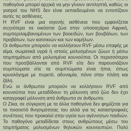
παθογόνα μπορεί αρχικά να μην γίνουν αντιληπτά, καθώς οι
γιατροί του NHS δεν είναι εκπαιδευμένοι να εντοπίζουν
αυτές τις ασθένειες.
Η RVF είναι μια ιογενής ασθένεια που εμφανίζεται
συχνότερα σε οικόσιτα ζώα στην υποσαχάρια Αφρική,
συμπεριλαμβανομένων των βοοειδών, των βουβάλων, των
προβάτων, των κατσικιών και των καμήλων.
Οι άνθρωποι μπορούν να κολλήσουν RVF μέσω επαφής με
αίμα, σωματικά υγρά ή ιστούς μολυσμένων ζώων ή μέσω
τσιμπημάτων από μολυσμένα κουνούπια. Οι περισσότεροι
που προσβάλλονται από RVF είτε δεν παρουσιάζουν
συμπτώματα είτε τα συμπτώματα είναι ήπια, όπως
κρυολόγημα με πυρετό, αδυναμία, πόνο στην πλάτη και
ζάλη.
Ενώ οι άνθρωποι μπορούν να κολλήσουν RVF από
κουνούπια που μεταδίδουν τη μόλυνση από ζώο δεν έχει
καταγραφεί μόλυνση από άνθρωπο σε άνθρωπο.
Ο Ζίκα, σε σύγκριση με τα άλλα παθογόνα δεν φημίζεται για
το ποσοστό θνησιμότητας του αλλά για τις καταστροφικές
συνέπειες που προκαλεί στην υγεία των αγέννητων παιδιών.
Το παθογόνο μεταδίδεται στους ανθρώπους μέσω του
τσιμπήματος μολυσμένων θηλυκών κουνουπιών. Πολύ