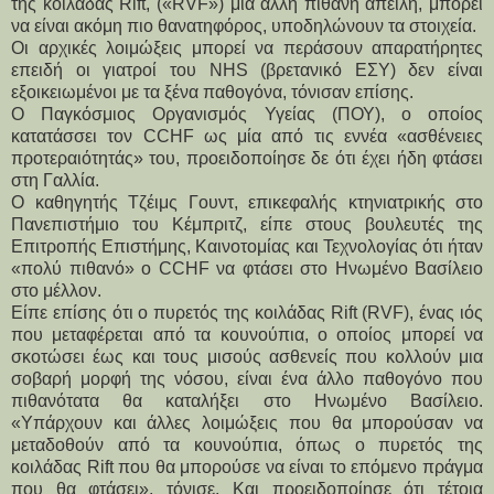
της κοιλάδας Rift, («RVF») μια άλλη πιθανή απειλή, μπορεί
να είναι ακόμη πιο θανατηφόρος, υποδηλώνουν τα στοιχεία.
Οι αρχικές λοιμώξεις μπορεί να περάσουν απαρατήρητες
επειδή οι γιατροί του NHS (βρετανικό ΕΣΥ) δεν είναι
εξοικειωμένοι με τα ξένα παθογόνα, τόνισαν επίσης.
Ο Παγκόσμιος Οργανισμός Υγείας (ΠΟΥ), ο οποίος
κατατάσσει τον CCHF ως μία από τις εννέα «ασθένειες
προτεραιότητάς» του, προειδοποίησε δε ότι έχει ήδη φτάσει
στη Γαλλία.
Ο καθηγητής Τζέιμς Γουντ, επικεφαλής κτηνιατρικής στο
Πανεπιστήμιο του Κέμπριτζ, είπε στους βουλευτές της
Επιτροπής Επιστήμης, Καινοτομίας και Τεχνολογίας ότι ήταν
«πολύ πιθανό» ο CCHF να φτάσει στο Ηνωμένο Βασίλειο
στο μέλλον.
Είπε επίσης ότι ο πυρετός της κοιλάδας Rift (RVF), ένας ιός
που μεταφέρεται από τα κουνούπια, ο οποίος μπορεί να
σκοτώσει έως και τους μισούς ασθενείς που κολλούν μια
σοβαρή μορφή της νόσου, είναι ένα άλλο παθογόνο που
πιθανότατα θα καταλήξει στο Ηνωμένο Βασίλειο.
«Υπάρχουν και άλλες λοιμώξεις που θα μπορούσαν να
μεταδοθούν από τα κουνούπια, όπως ο πυρετός της
κοιλάδας Rift που θα μπορούσε να είναι το επόμενο πράγμα
που θα φτάσει», τόνισε. Και προειδοποίησε ότι τέτοια