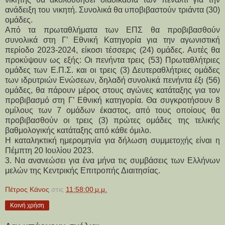
ανάδειξη του νικητή. Συνολικά θα υποβιβαστούν τριάντα (30)
ομάδες.
Από τα πρωταθλήματα των ΕΠΣ θα προβιβασθούν
συνολικά στη Γ’ Εθνική Κατηγορία για την αγωνιστική
περίοδο 2023-2024, είκοσι τέσσερις (24) ομάδες. Αυτές θα
προκύψουν ως εξής: Οι πενήντα τρεις (53) Πρωταθλήτριες
ομάδες των Ε.Π.Σ. και οι τρεις (3) Δευτεραθλήτριες ομάδες
των ιδρυτριών Ενώσεων, δηλαδή συνολικά πενήντα έξι (56)
ομάδες, θα πάρουν μέρος στους αγώνες κατάταξης για τον
προβιβασμό στη Γ’ Εθνική κατηγορία. Θα συγκροτήσουν 8
ομίλους των 7 ομάδων έκαστος, από τους οποίους θα
προβιβασθούν οι τρεις (3) πρώτες ομάδες της τελικής
βαθμολογικής κατάταξης από κάθε όμιλο.
Η καταληκτική ημερομηνία για δήλωση συμμετοχής είναι η
Πέμπτη 20 Ιουλίου 2023.
3. Να ανανεώσει για ένα μήνα τις συμβάσεις των Ελλήνων
μελών της Κεντρικής Επιτροπής Διαιτησίας.
Πέτρος Κάνος
στις
11:58:00 μ.μ.
Κοινή χρήση