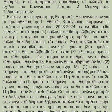
-Ενέκρινε με τις απαραίτητες προσθήκες και αλλαγές το
σχέδιο του Κανονισμού Ιδιότητας & Μετεγγραφών
Ποδοσφαιριστών.
2. Ενέκρινε την εισήγηση της Επιτροπής Διοργανώσεων για
το πρωτάθλημα της Γ’ Εθνικής Κατηγορίας. Σύμφωνα με
αυτή, την αγωνιστική περίοδο 2023-2024 το πρωτάθλημα θα
διεξαχθεί σε τέσσερις (4) ομίλους και θα προβιβάζονται στην
ανώτερη κατηγορία οι πρωταθλήτριες ομάδες του κάθε
ομίλου, δηλαδή τέσσερις (4) ομάδες. Θα υποβιβαστούν στα
τοπικά πρωταθλήματα συνολικά τριάντα (30) ομάδες,
απευθείας θα υποβιβασθούν οι επτά (7) τελευταίες ομάδες
του κάθε ομίλου, εάν και εφόσον ο αριθμός των ομάδων
κάθε ομίλου θα είναι 18. Επιπλέον θα υποβιβασθούν δυο (2)
ομάδες που θα προκύψουν ως εξής: Μια (1) ομάδα – η
ηττημένη – που θα προκύψει από αγώνα μπαράζ μεταξύ των
ομάδων που θα καταλάβουν την 11η θέση στον 1ο και 2ο
όμιλο και μία (1) ομάδα – η ηττημένη – που θα προκύψει από
αγώνα μπαράζ μεταξύ των ομάδων που θα καταλάβουν την
11η θέση στον 3ο και 4ο όμιλο. Οι πιο πάνω αγώνες μπαράζ
θα διεξαχθούν σε ουδέτερα γήπεδα, θα είναι μονοί και αν
στην κανονική διάρκεια λήξουν ισόπαλοι θα υπάρξει ημίωρη
παράταση και αν στην ημίωρη παράταση δεν προκύψει
νικητής θα ακολουθήσει διαδικασία των πέναλτι για την