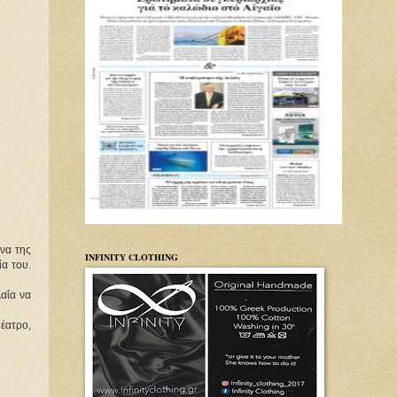
 να της
INFINITY CLOTHING
ία του.
λαΐα να
έατρο,