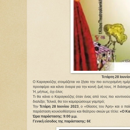
Τετάρτη 28 Ιουνίο
Ο Καραγκιόζης ετοιμάζεται να ζήσει την πιο ευτυχισμένη ημέ
προσφέρει και κάνει όνειρα για την κοινή ζωή τους. Η διάσημη
Ή, μήπως, όχι όλοι;
Τι θα κάνει ο Καραγκιόζης όταν ένας από τους πιο κοντινού
διαλέξει; Τελικά, θα τον καμαρώσουμε γαμπρό;
Την
Τετάρη 28 Ιουνίου 2023
, ο «Θίασος του Άρη» και ο παί
παράσταση κουκλοθέατρου και θεάτρου σκιών με τίτλο:
«Ο Κα
Ώρα παράστασης: 9:00 μ.μ.
Γενική είσοδος της παράστασης: 6€