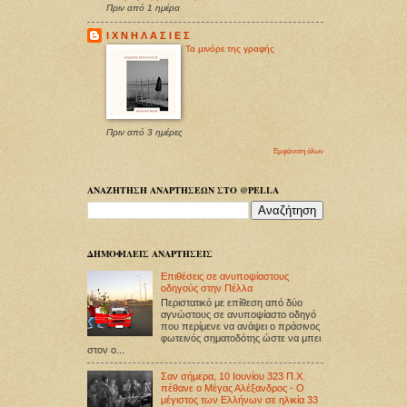
Πριν από 1 ημέρα
Ι Χ Ν Η Λ Α Σ Ι Ε Σ
Τα μινόρε της γραφής
Πριν από 3 ημέρες
Εμφάνιση όλων
ΑΝΑΖΗΤΗΣΗ ΑΝΑΡΤΗΣΕΩΝ ΣΤΟ @PELLA
ΔΗΜΟΦΙΛΕΙΣ ΑΝΑΡΤΗΣΕΙΣ
Επιθέσεις σε ανυποψίαστους
οδηγούς στην Πέλλα
Περιστατικό με επίθεση από δύο
αγνώστους σε ανυποψίαστο οδηγό
που περίμενε να ανάψει ο πράσινος
φωτεινός σηματοδότης ώστε να μπει
στον ο...
Σαν σήμερα, 10 Ιουνίου 323 Π.Χ.
πέθανε ο Μέγας Αλέξανδρος - Ο
μέγιστος των Ελλήνων σε ηλικία 33