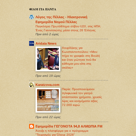
ΦΙΛΟΙ ΓΙΑ ΠΑΝΤΑ
Λόγος της Πέλλας - Ηλεκτρονική
Εφημερίδα Νομού Πέλλας
Παγκόσμιο Πρωτάθλημα στίβου U20, στις ΗΠΑ:
Ένας Γιαννιτσιώτης μέσα στους 26 Έλληνες
Πριν από 2 ώρες
Aridaia News
Χουρδάκης για
Κωνσταντοπούλου: «Μου
πήρε το γραφείο στη Βουλή
και όταν ρώτησα πού θα
κάθομαι μου είπε στις
σκάλες»
Πριν από 19 ώρες
Karatzova.com
Πιερία: Προσποιούμενοι
τηλεφωνικά τον γιατρό
απέσπασαν χρήματα, χρυσές
λίρες και κοσμήματα αξίας
72.000 ευρώ
Πριν από 22 ώρες
Εφημερίδα ΓΕΓΟΝΟΤΑ 94,8 ΑΛΜΩΠΙΑ FM
Άνοιξε η πλατφόρμα για ο πρόγραμμα
"Τουρισμός για Όλους 2026"