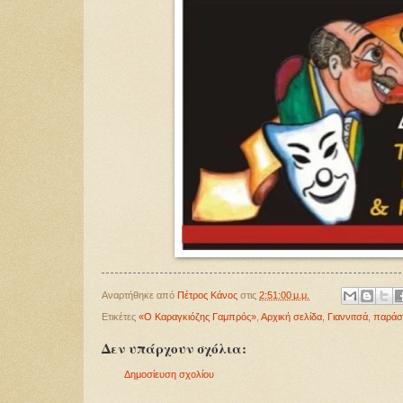
Αναρτήθηκε από
Πέτρος Κάνος
στις
2:51:00 μ.μ.
Ετικέτες
«Ο Καραγκιόζης Γαμπρός»
,
Αρχική σελίδα
,
Γιαννιτσά
,
παράσ
Δεν υπάρχουν σχόλια:
Δημοσίευση σχολίου