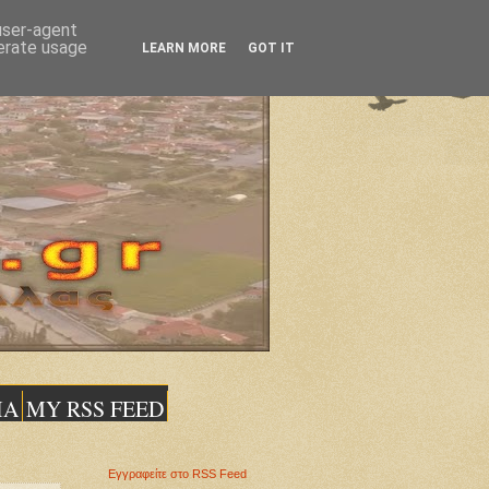
 user-agent
nerate usage
LEARN MORE
GOT IT
ΙΑ
MY RSS FEED
Εγγραφείτε στο RSS Feed