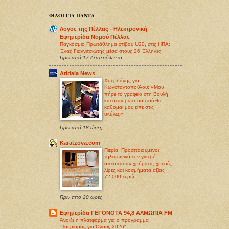
ΦΙΛΟΙ ΓΙΑ ΠΑΝΤΑ
Λόγος της Πέλλας - Ηλεκτρονική
Εφημερίδα Νομού Πέλλας
Παγκόσμιο Πρωτάθλημα στίβου U20, στις ΗΠΑ:
Ένας Γιαννιτσιώτης μέσα στους 26 Έλληνες
Πριν από 17 δευτερόλεπτα
Aridaia News
Χουρδάκης για
Κωνσταντοπούλου: «Μου
πήρε το γραφείο στη Βουλή
και όταν ρώτησα πού θα
κάθομαι μου είπε στις
σκάλες»
Πριν από 18 ώρες
Karatzova.com
Πιερία: Προσποιούμενοι
τηλεφωνικά τον γιατρό
απέσπασαν χρήματα, χρυσές
λίρες και κοσμήματα αξίας
72.000 ευρώ
Πριν από 20 ώρες
Εφημερίδα ΓΕΓΟΝΟΤΑ 94,8 ΑΛΜΩΠΙΑ FM
Άνοιξε η πλατφόρμα για ο πρόγραμμα
"Τουρισμός για Όλους 2026"