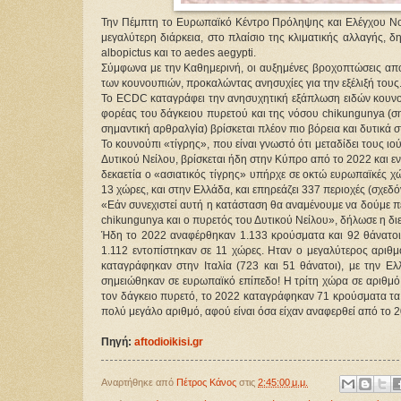
Την Πέμπτη το Ευρωπαϊκό Κέντρο Πρόληψης και Ελέγχου Νο
μεγαλύτερη διάρκεια, στο πλαίσιο της κλιματικής αλλαγής, 
albopictus και το aedes aegypti.
Σύμφωνα με την Καθημερινή, οι αυξημένες βροχοπτώσεις από
των κουνουπιών, προκαλώντας ανησυχίες για την εξέλιξή τους
Το ECDC καταγράφει την ανησυχητική εξάπλωση ειδών κουνου
φορέας του δάγκειου πυρετού και της νόσου chikungunya (σ
σημαντική αρθραλγία) βρίσκεται πλέον πιο βόρεια και δυτικά
Το κουνούπι «τίγρης», που είναι γνωστό ότι μεταδίδει τους ιο
Δυτικού Νείλου, βρίσκεται ήδη στην Κύπρο από το 2022 και ε
δεκαετία ο «ασιατικός τίγρης» υπήρχε σε οκτώ ευρωπαϊκές χώρ
13 χώρες, και στην Ελλάδα, και επηρεάζει 337 περιοχές (σχεδό
«Εάν συνεχιστεί αυτή η κατάσταση θα αναμένουμε να δούμε π
chikungunya και ο πυρετός του Δυτικού Νείλου», δήλωσε η δ
Ήδη το 2022 αναφέρθηκαν 1.133 κρούσματα και 92 θάνατοι
1.112 εντοπίστηκαν σε 11 χώρες. Ηταν ο μεγαλύτερος αριθ
καταγράφηκαν στην Ιταλία (723 και 51 θάνατοι), με την 
σημειώθηκαν σε ευρωπαϊκό επίπεδο! Η τρίτη χώρα σε αριθμό
τον δάγκειο πυρετό, το 2022 καταγράφηκαν 71 κρούσματα τα 
πολύ μεγάλο αριθμό, αφού είναι όσα είχαν αναφερθεί από το 2
Πηγή:
aftodioikisi.gr
Αναρτήθηκε από
Πέτρος Κάνος
στις
2:45:00 μ.μ.