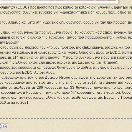
σημάτων (ECDC) προειδοποίησε πως καθώς τα καλοκαίρια γίνονται θερμότερα κι
δημιουργούνται συνθήκες ευνοϊκές για χωροκατακτητικά είδη κουνουπιών, όπως το
 τον Απρίλιο και μετά στη χώρα μας δημιούργησαν όρους για την πιο πρόωρη εμ
.
πιών και ασθενειών τα προηγούμενα χρόνια. Το κουνούπι «ασιατικός τίγρης», που
ημαίνει σε τοπική διάλεκτο της Τανζανίας «αυτός που παραμορφώνεται», καθώς πρ
 στην Ευρώπη.
ύς του δάγκειου πυρετού, του κίτρινου πυρετού, της chikungunya, του zika και του 
νδέχεται να εξαπλωθεί σε άλλες ευρωπαϊκές χώρες. Όπως σημειώνει το ΕCDC, πριν 
ες, με 114 περιοχές να επηρεάζονται. Φέτος, το συγκεκριμένο είδος έχει εγκαταστ
ν όλη την Ελλάδα, εκτός από μικρές περιοχές της Στερεάς και της Ηπείρου).
ερισσότερα κρούσματα και πιθανώς θανάτους από ασθένειες, όπως ο δάγκειος πυρε
ιευθύντρια του ECDC, Αντρέα Αμόν.
 ανθρώπων από τον ιό του Δυτικού Νείλου στις χώρες της Ευρώπης, εκ των οπο
μός κρουσμάτων από το έτος αιχμής της επιδημίας το 2018. Τα περισσότερα κρο
Ελλάδα να ακολουθεί με 286 κρούσματα και 33 θανάτους, πάνω από το ένα τρίτ
 κρουσμάτων, η Ρουμανία, ήταν πολύ πίσω (47 κρούσματα, πέντε θάνατοι). Οσον
οποία δεν ήταν εισαγόμενα, αλλά είχαν αναπτυχθεί σε χώρες της Ευρώπης. Πρόκει
010 μέχρι το 2021!