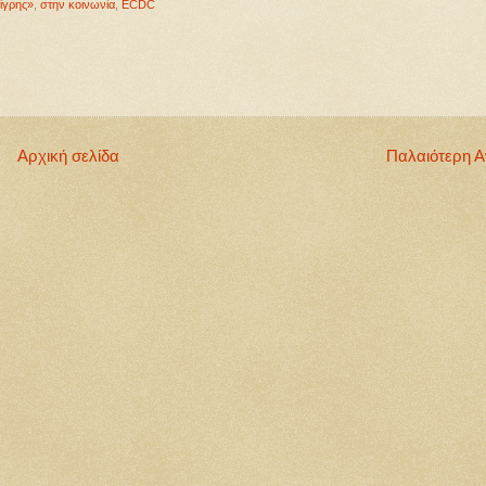
ίγρης»
,
στην κοινωνία
,
ECDC
Αρχική σελίδα
Παλαιότερη 