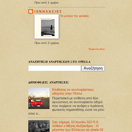
Πριν από 1 ημέρα
Ι Χ Ν Η Λ Α Σ Ι Ε Σ
Τα μινόρε της γραφής
Πριν από 3 ημέρες
Εμφάνιση όλων
ΑΝΑΖΗΤΗΣΗ ΑΝΑΡΤΗΣΕΩΝ ΣΤΟ @PELLA
ΔΗΜΟΦΙΛΕΙΣ ΑΝΑΡΤΗΣΕΙΣ
Επιθέσεις σε ανυποψίαστους
οδηγούς στην Πέλλα
Περιστατικό με επίθεση από δύο
αγνώστους σε ανυποψίαστο οδηγό
που περίμενε να ανάψει ο πράσινος
φωτεινός σηματοδότης ώστε να μπει
στον ο...
Σαν σήμερα, 10 Ιουνίου 323 Π.Χ.
πέθανε ο Μέγας Αλέξανδρος - Ο
μέγιστος των Ελλήνων σε ηλικία 33