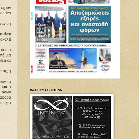
 έχουν
 aedes
φάνιση
 είναι
οκαλεί
ιού του
από μια
αθεί σε
τός, η
ίων τα
ύσματα
INFINITY CLOTHING
ο όσων
 αφορά
ται για