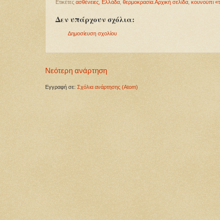
Ετικέτες
ασθένειες
,
Ελλάδα
,
θερμοκρασία.Αρχική σελίδα
,
κουνούπι «τ
Δεν υπάρχουν σχόλια:
Δημοσίευση σχολίου
Νεότερη ανάρτηση
Εγγραφή σε:
Σχόλια ανάρτησης (Atom)