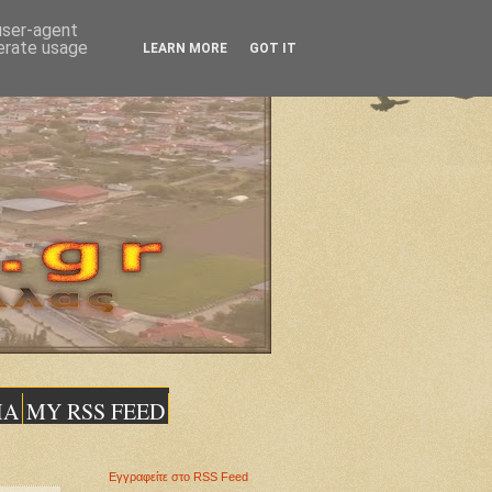
 user-agent
nerate usage
LEARN MORE
GOT IT
ΙΑ
MY RSS FEED
Εγγραφείτε στο RSS Feed